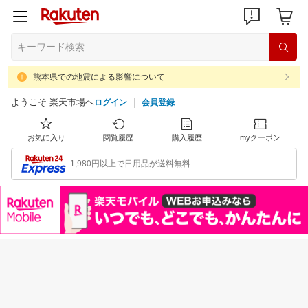
熊本県での地震による影響について
ようこそ 楽天市場へ
ログイン
会員登録
お気に入り
閲覧履歴
購入履歴
myクーポン
1,980円以上で日用品が送料無料