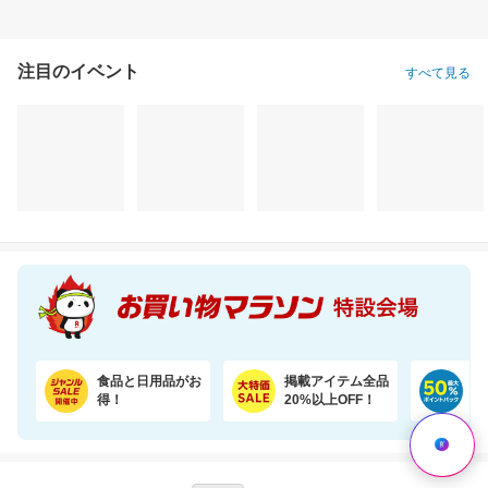
注目のイベント
すべて見る
食品と日用品がお
掲載アイテム全品
日
得！
20%以上OFF！
ポ