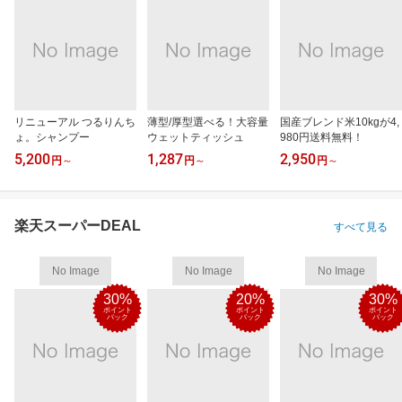
リニューアル つるりんち
薄型/厚型選べる！大容量
国産ブレンド米10kgが4,
ょ。シャンプー
ウェットティッシュ
980円送料無料！
5,200
1,287
2,950
円
～
円
～
円
～
楽天スーパーDEAL
すべて見る
No Image
No Image
No Image
30%
20%
30%
ポイント
ポイント
ポイント
バック
バック
バック