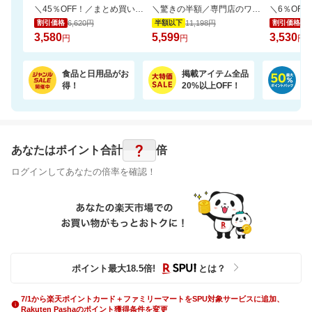
＼45％OFF！／まとめ買いに！ペーパータオル 5パック×6個セット
＼驚きの半額／専門店のワンランク上の芳醇な香りと深いコクの金と銀の濃い味珈琲福袋
6,620円
11,198円
3,
割引価格
半額以下
割引価格
3,580
5,599
3,530
円
円
円
食品と日用品がお
掲載アイテム全品
日
得！
20%以上OFF！
ポ
?
あなたはポイント
合計
倍
ログインしてあなたの倍率を確認！
ポイント最大
18.5
倍
!
とは？
7/1から楽天ポイントカード＋ファミリーマートをSPU対象サービスに追加、
Rakuten Pashaのポイント獲得条件を変更