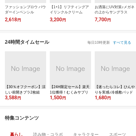
ファッションブロウ パウ
【1+1】リフティングア
お洒落にUV対策♪メガネ
ダーインペンシル
イリンクルクリーム
の上からサングラス
2,618
3,200
7,700
円
円
円
24時間タイムセール
毎日10時更新
すべて見る
【30％オフクーポン】涼
【24H限定セール】楽天
【迷ったらコレ】ひんや
しい前開きブラ2枚組
1位獲得！むくみサプリ
りを実感♪冷感敷パッド
3,588
1,500
1,680
円
円
円
特集コンテンツ
暮らし
読み物・コラボ
キャラクター
スポーツ