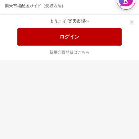
楽天市場配送ガイド（受取方法）
楽天にお店を開きませんか？
ようこそ 楽天市場へ
楽天ショッピングサービスご利用規約
ログイン
ページ内容・広告に関するご意見はこちら
新規会員登録はこちら
楽天クラッチ募金
Rakuten Ichiba English Guide
ご利用ガイド
ヘルプ
ログイン
8/16(日)メンテナンス実施のお知らせ
プラットフォームの透明性及び公正性の向上に関する取り組み