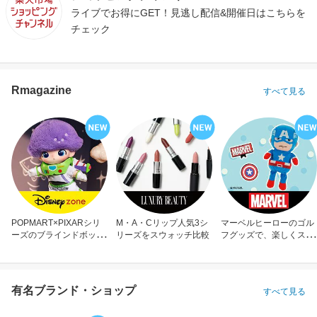
ライブでお得にGET！見逃し配信&開催日はこちらを
チェック
Rmagazine
すべて見る
POPMART×PIXARシリ
M・A・Cリップ人気3シ
マーベルヒーローのゴル
ーズのブラインドボック
リーズをスウォッチ比較
フグッズで、楽しくスコ
ス
アアップ！
有名ブランド・ショップ
すべて見る