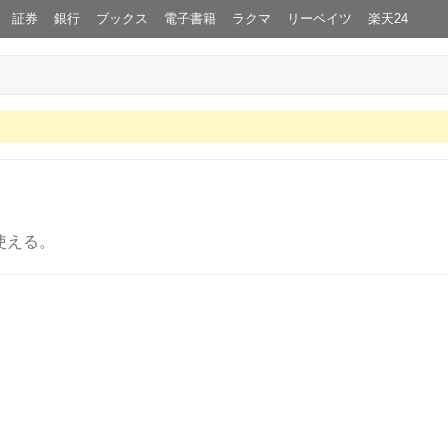
証券
銀行
ブックス
電子書籍
ラクマ
リーベイツ
楽天24
使える。