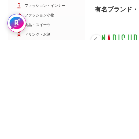
ファッション・インナー
有名ブランド・
ファッション小物
Rakuten AIで探す
食品・スイーツ
ドリンク・お酒
日用雑貨・キッチン用品
コスメ・健康・医薬品
キッズ・ベビー・玩具
家電・TV・カメラ
PC・スマホ・通信
スポーツ・ゴルフ
車・バイク
インテリア・寝具・収納
ペット・花・DIY工具
サービス・リフォーム