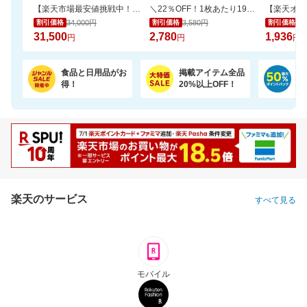
【楽天市場最安値挑戦中！】ペリエ・ジュエ ベル・エポック (ACシャンパーニュ)
＼22％OFF！1枚あたり19円～／ふわもちタッチ！Genki！パンツ 3個セット
34,000円
3,580円
2,
割引価格
割引価格
割引価格
31,500
2,780
1,936
円
円
円
食品と日用品がお
掲載アイテム全品
日
得！
20%以上OFF！
ポ
楽天のサービス
すべて見る
モバイル