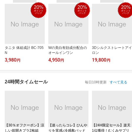
20%
20%
20%
ポイント
ポイント
ポイント
バック
バック
バック
タニタ 体組成計 BC-705
Wの美白有効成分配合の
3Dシルクストレートアイ
N
オールインワン
ロン
3,980
4,950
19,800
円
円
円
24時間タイムセール
毎日10時更新
すべて見る
【30％オフクーポン】涼
【迷ったらコレ】ひんや
【24H限定セール】楽天
しい前開きブラ2枚組
りを実感♪冷感敷パッド
1位獲得！むくみサプリ