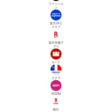
ファッショ
ン
楽天24エ
クスプ
楽天市場ア
プリ
カード
ラクマ
ROOM
銀行