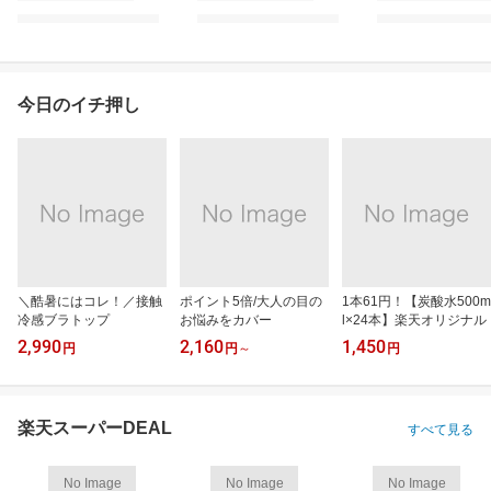
今日のイチ押し
＼酷暑にはコレ！／接触
ポイント5倍/大人の目の
1本61円！【炭酸水500m
冷感ブラトップ
お悩みをカバー
l×24本】楽天オリジナル
2,990
2,160
1,450
円
円
～
円
楽天スーパーDEAL
すべて見る
No Image
No Image
No Image