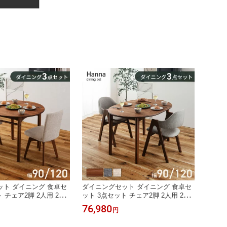
ト ダイニング 食卓セ
ダイニングセット ダイニング 食卓セ
 チェア2脚 2人用 2人
ット 3点セット チェア2脚 2人用 2人
ラウン テーブル 椅子 い
掛け 幅90 ブラウン テーブル 椅子 い
76,980
円
ンチ 食卓 リビング
す チェア ベンチ 食卓 リビング