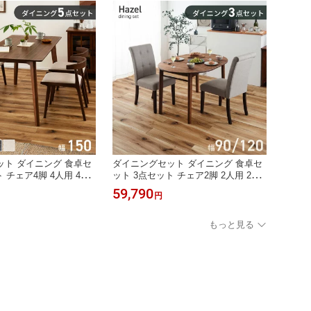
ト ダイニング 食卓セ
ダイニングセット ダイニング 食卓セ
 チェア4脚 4人用 4人
ット 3点セット チェア2脚 2人用 2人
 幅150 ブラウン テー
掛け 幅90 ブラウン テーブル 椅子 い
59,790
円
 チェア ベンチ 食卓 リ
す チェア ベンチ 食卓 リビング
もっと見る