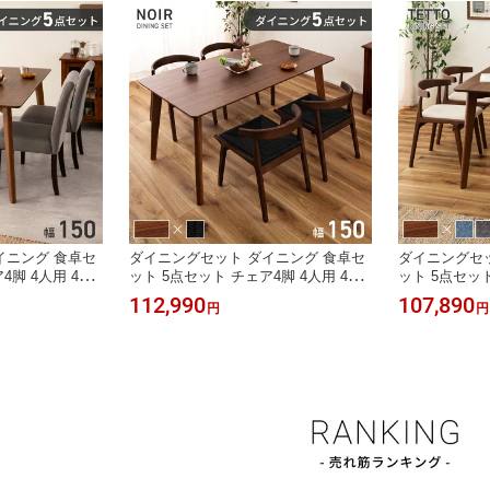
韓国風 モノトーン
イニング 食卓セ
ダイニングセット ダイニング 食卓セ
ダイニングセッ
4脚 4人用 4人
ット 5点セット チェア4脚 4人用 4人
ット 5点セット
0 ブラウン テー
掛け ファミリー 幅150 ブラウン テー
掛け ファミリー
112,990
107,890
円
円
 ベンチ 食卓 リ
ブル 椅子 いす チェア ベンチ 食卓 リ
ブル 椅子 いす
ビング
ビング