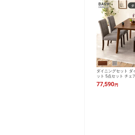
ダイニングセット ダ
ット 5点セット チェア
掛け ファミリー 幅15
77,590
円
ブル 椅子 いす チェア
ビング