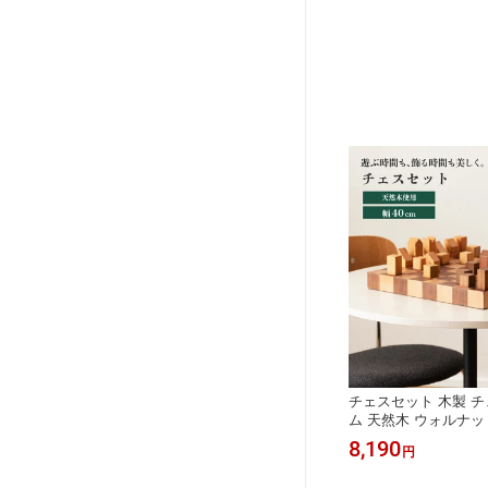
チェスセット 木製 チ
ム 天然木 ウォルナット
ゃれ インテリア オブ
8,190
円
高級感 北欧 モダン 
卓上 ゲーム ギフト 