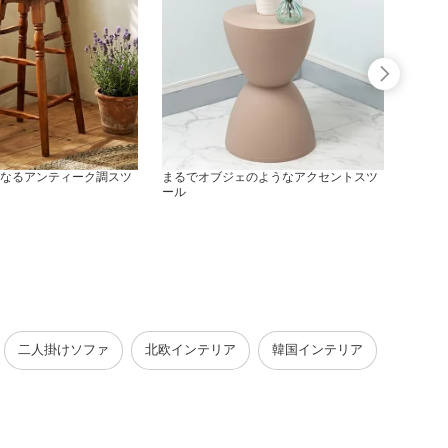
なるアンティーク調スツ
まるでオブジェのようなアクセントスツ
折りた
ール
スク
二人掛けソファ
北欧インテリア
韓国インテリア