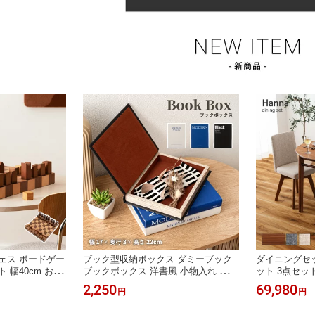
ェス ボードゲー
ブック型収納ボックス ダミーブック
ダイニングセッ
 幅40cm おし
ブックボックス 洋書風 小物入れ アク
ット 3点セット
ジェ 置物 飾り
セサリーケース ディスプレイ ボック
掛け 幅90 ブ
2,250
69,980
円
円
デザイン 完成品
ス フェイクブック インテリア 雑貨
す チェア ベ
プレゼント
隠す収納 マグネット A5サイズ 北欧