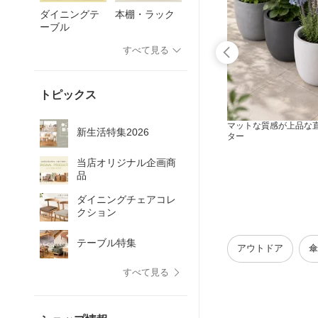
ダイニングテ
本棚・ラック
ーブル
すべて見る
トピックス
量ミニデ
コーデュロイ生地がお部屋に馴染むミニ
マットな質感が上品な直
新生活特集2026
座椅子
ター
当店オリジナル企画商
品
ダイニングチェアコレ
クション
テーブル特集
アウトドア
傘
すべて見る