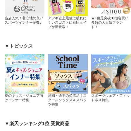
当店人気！着心地の良い
アツギ史上最強に破れに
★1億足突破★指名買い
スポーツインナー多数♪
くいスゴストに着圧タイ
多数の大人気ブラン
プが新登場！
ド！！
▼トピックス
夏のキッズ・ジュニア向
通園・通学の必需品！ス
スポーツウェア・フィッ
けインナー特集
クールソックス＆スパッ
トネス特集
ツ特集
▼楽天ランキング1位 受賞商品