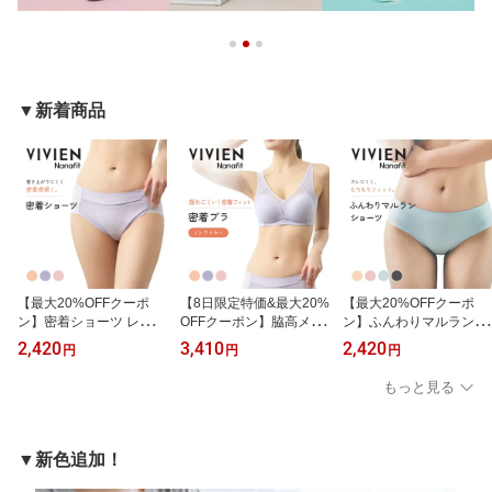
▼新着商品
【最大20%OFFクーポ
【8日限定特価&最大20%
【最大20%OFFクーポ
ン】密着ショーツ レディ
OFFクーポン】脇高メッ
ン】ふんわりマルランシ
ース 単品 高通気性 ムレ
シュでムレにくいノンワ
ョーツ レディース 単品
2,420
3,410
2,420
円
円
円
にくい 韓国インナー ず
イヤー密着ブラ レディー
韓国インナー シームレス
れにくい フィット ひび
ス ノンワイヤーブラ 脇
ずれにくい フィット ひ
もっと見る
きにくい パンツ 下着 イ
高 通気性 メッシュ ムレ
びきにくい パンツ 下着
ンナー S M L VIVIEN Na
にくい ずれにくい フィ
インナー S M L VIVIEN N
nafit アツギ BP132ZP
ット 涼しい 軽ブラ 夏ブ
anafit アツギ BP118ZB
ラ バストメイク 韓国ブ
▼新色追加！
ラ インナー VIVIEN Nan
afit アツギ BR132ZW＼