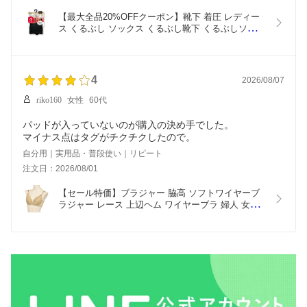
【最大全品20%OFFクーポン】靴下 着圧 レディー
ス くるぶし ソックス くるぶし靴下 くるぶしソック
ス つま先補強 綿 ふくらはぎ 丈 足首 夏 クチゴムゆ
ったり 引締め ショートソックス レディース 抗菌 
防臭 無地 黒 肌色 ブラック アツギ FS5571
4
2026/08/07
riko160
女性
60代
パッドが入っていないのが購入の決め手でした。
マイナス点はタグがチクチクしたので。
自分用｜実用品・普段使い｜リピート
注文日：2026/08/01
【セール特価】ブラジャー 脇高 ソフトワイヤーブ
ラジャー レース 上辺ヘム ワイヤーブラ 婦人 女性 
レディース インナー 下着 レース 3列フック Uバッ
ク 普段使い 日常使い アツギ ナチュラリフト 
97252AS