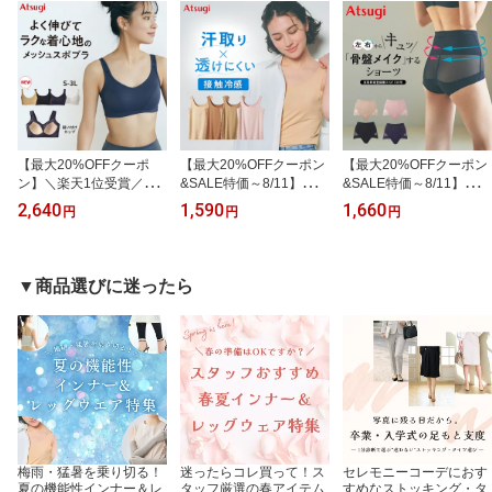
【最大20%OFFクーポ
【最大20%OFFクーポン
【最大20%OFFクーポン
ン】＼楽天1位受賞／ス
&SALE特価～8/11】透け
&SALE特価～8/11】＼楽
ポーツブラ レディース
にくいインナー 汗取りタ
天1位受賞／ガードル ガ
2,640
1,590
1,660
円
円
円
メッシュ スポブラ ブラ
ンクトップ カップなし
ードルショーツ 骨盤ガー
ジャー 吸汗速乾 透けに
レディース 脇汗パッド
ドル レディース 骨盤サ
くい 汗対策 透け対策 暑
接触冷感 吸汗速乾 暑さ
ポート ぽっこりお腹 1枚
さ対策 ノンワイヤー ヨ
対策 汗対策 透け対策 ブ
履き 一枚ばき 大きいサ
▼商品選びに迷ったら
ガ ピラティス ジム 部活
ラ紐隠し ゆらぎ対策 夏
イズ 夏用 ヒップアップ
学校 ジュニアブラ ムレ
小さいサイズ 大きいサイ
下腹 補正 お尻 お腹押さ
にくい S M L LL 3L アツ
ズ ブルべ イエベ わき汗
え インナー 下着 骨盤ベ
ギ N97801
キャミソール アツギ N4
ルト 産後 涼しい アツギ
7000R
N88000
梅雨・猛暑を乗り切る！
迷ったらコレ買って！ス
セレモニーコーデにおす
夏の機能性インナー＆レ
タッフ厳選の春アイテム
すめなストッキング・タ