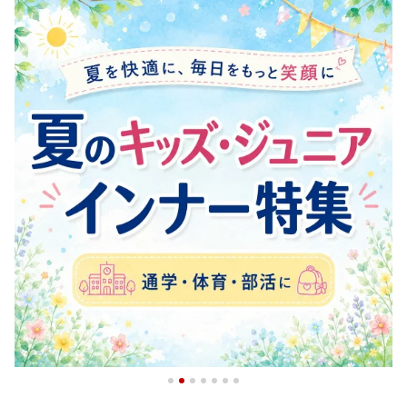
にくい S M L LL 3L アツ
ブラック ホワイト グレ
え インナー 下着 骨盤ベ
ギ N97801
ー アツギ SPA1650
ルト 産後 涼しい アツギ
N88000