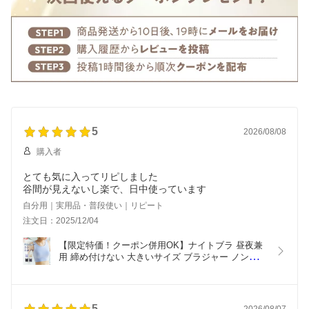
5
2026/08/08
購入者
とても気に入ってリピしました
谷間が見えないし楽で、日中使っています
自分用｜実用品・普段使い｜リピート
注文日：2025/12/04
【限定特価！クーポン併用OK】ナイトブラ 昼夜兼
用 締め付けない 大きいサイズ ブラジャー ノンワイ
ヤー ワイヤーなし きつくない アツギ N94001 スポ
ーツブラ スポブラ バストケア 日中 おしゃれ ブラ 
レディース インナー キャミソール タンクトップ
5
2026/08/07