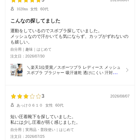
1020tm
女性
60代
こんなの探してました
運動をしているのでスポブラ探していました。
メッシュなので汗かいても気にならず、カップがずれないの
も嬉しい。
自分用｜趣味｜はじめて
注文日：2026/07/30
＼楽天1位受賞／スポーツブラ レディース メッシュ 
スポブラ ブラジャー 吸汗速乾 透けにくい 汗対策 
透け対策 暑さ対策 ノンワイヤー ヨガ ピラティス 
ジム 部活 学校 ジュニアブラ ムレにくい S M L LL 
3L アツギ N97801
3
2026/08/07
あっけ０６１０
女性
60代
短い圧着靴下を探していました。
私には少し圧着が弱く感じました。
自分用｜実用品・普段使い｜はじめて
注文日：2026/07/25