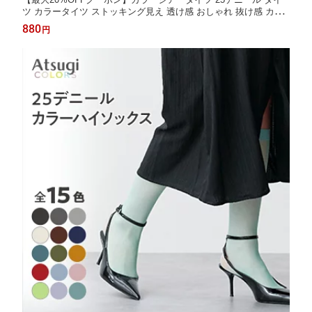
ツ カラータイツ ストッキング見え 透け感 おしゃれ 抜け感 カラ
バリ豊富 静電気防止加工 婦人 女性 レディース 抗菌防臭 薄手 春
880
円
夏 アツギカラーズ Atsugi COLORS アツギ FP8025