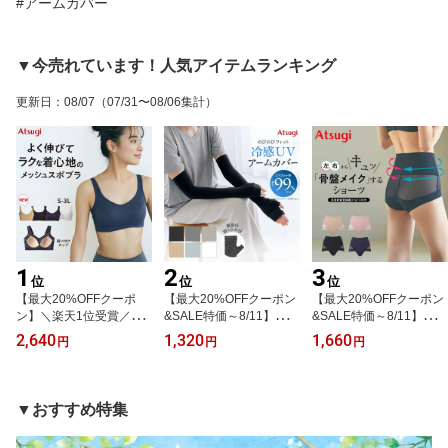
#アームカバー
▼今売れています！人気アイテムランキング
更新日
：
08/07
（07/31〜08/06集計）
1
2
3
位
位
位
【最大20%OFFクーポ
【最大20%OFFクーポン
【最大20%OFFクーポン
ン】＼楽天1位受賞／ス
&SALE特価～8/11】冷感
&SALE特価～8/11】＼楽
ポーツブラ レディース
UVアームカバー レディ
天1位受賞／ガードル ガ
2,640
1,320
1,660
円
円
円
メッシュ スポブラ ブラ
ース UVカット率99％以
ードルショーツ 骨盤ガー
ジャー 吸汗速乾 透けに
上 日焼け対策 紫外線対
ドル レディース 骨盤サ
くい 汗対策 透け対策 暑
策 UV対策 のびのびフィ
ポート ぽっこりお腹 1枚
さ対策 ノンワイヤー ヨ
ット 吸汗速乾 接触冷感
履き 一枚ばき 大きいサ
▼おすすめ特集
ガ ピラティス ジム 部活
指カバー付き 滑り止め付
イズ 夏用 ヒップアップ
学校 ジュニアブラ ムレ
き 紫外線防止 ベージュ
下腹 補正 お尻 お腹押さ