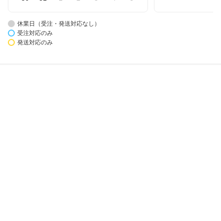
休業日（受注・発送対応なし）
受注対応のみ
発送対応のみ
楽天市場アプリ新規利用で1,000ポイント
楽天カード新規入会で2,000ポイント
会員情報
楽天市場トップ
買い物かご
楽天のサービス一覧
お気に入り
出店のご案内