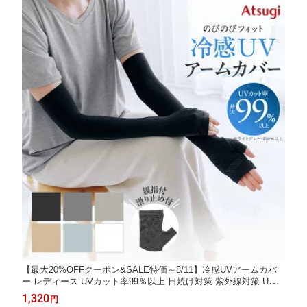
新発売／
【最大20%OFFクーポン&SALE特価～8/11】冷感UVアームカバ
ー レディース UVカット率99％以上 日焼け対策 紫外線対策 UV対
策 のびのびフィット 吸汗速乾 接触冷感 指カバー付き 滑り止め付
1,320
円
き 紫外線防止 ベージュ ブラック ホワイト グレー アツギ SPA16