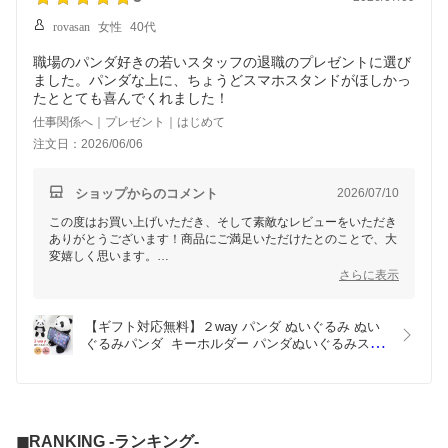
rovasan
女性
40代
職場のパンダ好きの若いスタッフの退職のプレゼントに選び
ました。パンダな上に、ちょうどスマホスタンドがほしかっ
たととても喜んでくれました！
仕事関係へ｜プレゼント｜はじめて
注文日：2026/06/06
ショップからのコメント
2026/07/10
この度はお買い上げいただき、そして素敵なレビューをいただき
ありがとうございます！商品にご満足いただけたとのことで、大
変嬉しく思います。
また何かございましたら、ぜひご利用くださいませ！
さらに表示
【ギフト対応無料】２way パンダ ぬいぐるみ ぬい
ぐるみパンダ  キーホルダー パンダぬいぐるみスマ
ホスタンド かわいい  panda どうぶつ ギフト プレ
ゼント ストライプ 小学生 中学生 高校生 友達 バッ
グ チャーム キーリング アニマル お揃いキーホルダ
ー
◼︎RANKING -ランキング-