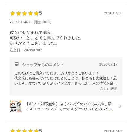
かわいい リアル ぬいぐるみパンダ 本物そっくり か
わいい 動物 可愛い 添い寝 ブラック 茶色 母の日 プ
レゼント
5
2026/07/16
Mr.JT4638
男性
30代
彼女にせがまれて購入。
可愛い！と、とても喜んでくれました。
ありがとうございました。
注文日：2026/07/07
ショップからのコメント
2026/07/17
このたびはご購入いただき、ありがとうございます！
彼女様にも喜んでいただけたとのことで、私どもも大変嬉しく思
います。かわいいぷくぷくパンダが、さらにお二人の時間を楽し
く彩りますように。またの機会を心よりお待ちしております！
さらに表示
【ギフト対応無料】ぷくパンダ ぬいぐるみ 推し活  
マスコット パンダ  キーホルダー ぬいぐるみ パン
ダぬいぐるみ 小さい マスコットキーホルダー  かわ
いい 小学生 中学生 高校生 友達 バッグ チャーム ス
トレス解消  ぷくぷく プチプチ バブル お揃いキー
ホルダー
5
2026/07/09