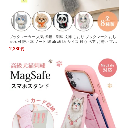
ブックマーカー 人気 犬猫 刺繍 文庫 しおり ブックマーク おし
ゃれ 可愛い 本 ノート 紐 a5 a6 b6 サイズ 対応 ペア お揃い プチ
ギフト ギフト 文具 文房具 ビション トイプードル ブリティッシ
2,380
円
ュショートヘア ラグドール パグ パンダATTOLUCKY NIMMY Frie
nds