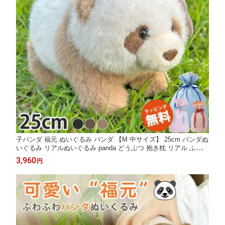
子パンダ 福元 ぬいぐるみ パンダ 【M 中サイズ】 25cm パンダぬ
いぐるみ リアルぬいぐるみ panda どうぶつ 抱き枕 リアル ふわふ
わ 本物そっくり かわいい 大きい 添寝枕 添い寝 癒し系 プレゼン
3,960
円
ト おもちゃ 置物 出産祝い ギフト 誕生日 退職祝い