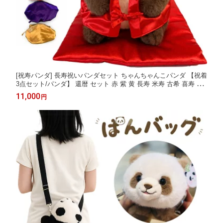
[祝寿パンダ] 長寿祝いパンダセット ちゃんちゃんこパンダ 【祝着
3点セット/パンダ】 還暦 セット 赤 紫 黄 長寿 米寿 古希 喜寿 傘
寿 卒寿 祝い ギフト 退職祝い 母 敬老の日 父 60歳 70歳 77歳 80
11,000
円
歳 88歳 古希祝い 喜寿祝い 還暦祝い 米寿祝い 卒寿のお祝い 百寿
祝い