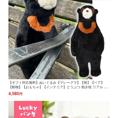
【ギフト対応無料】ぬいぐるみ【マレーグマ】【熊】【ベア】
【動物】【おもちゃ】【インテリア】どうぶつ 抱き枕 リアル ふ
わふわ 本物そっくり かわいい 大きい クリスマス 贈り物 プ
4,580
円
レゼント ぬいぐるみ大きい くま 黒いくま 退職祝い