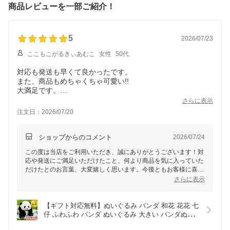
商品レビューを一部ご紹介！
5
2026/07/23
ここもこがるきぃあむこ
女性
50代
対応も発送も早くて良かったです。
また、商品もめちゃくちゃ可愛い!!
大満足です。
ありがとうございました。
さらに表示
注文日：2026/07/20
ショップからのコメント
2026/07/24
この度は当店をご利用いただき、誠にありがとうございます！対
応や発送にご満足いただけたこと、何より商品を気に入っていた
だけたとのお言葉、大変嬉しく思います。今後ともお客様に喜ん
でいただけるよう努力して参ります。またのご利用を心よりお待
さらに表示
ちしております！
【ギフト対応無料】ぬいぐるみ パンダ 和花 花花 七
仔 ふわふわ パンダ ぬいぐるみ 大きい パンダぬい
ぐるみ 手作り リアルぬいぐるみ panda  赤ちゃん 