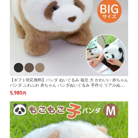
【ギフト対応無料】パンダ ぬいぐるみ 福元 大 かわいい 赤ちゃん
パンダ ふわふわ 赤ちゃん パンダぬいぐるみ 手作り リアルぬいぐ
るみ panda どうぶつ 1歳誕生日 リアル 本物そっくり 大きい 動物
5,980
円
可愛い おもちゃ 出産祝い プレゼント 添い寝 誕生日 【L 大サイ
ズ】32cm