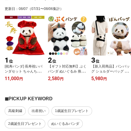
更新日
：
08/07
（07/31〜08/06集計）
1
2
3
位
位
位
[祝寿パンダ] 長寿祝いパ
【ギフト対応無料】ぷく
【新入荷商品】パンバッ
ンダセット ちゃんちゃん
パンダ ぬいぐるみ 推し
グ ショルダーバッグ パ
こパンダ 【祝着3点セッ
活 マスコット パンダ グ
ンダ 花花 七仔 ぬいぐる
11,000
2,580
5,980
円
円
円
ト/パンダ】 還暦 セット
ッズ キーホルダー ぬい
み バッグ お出かけ レデ
赤 紫 黄 長寿 米寿 古希
ぐるみ パンダぬいぐるみ
ィース 女の子 女友達 プ
喜寿 傘寿 卒寿 祝い ギフ
小さい マスコットキーホ
レゼント 誕生日 クリス
ト 退職祝い 母 敬老の日
ルダー かわいい 小学生
マス ギフト panda 斜め
◼︎PICKUP KEYWORD
父 60歳 70歳 77歳 80歳
中学生 高校生 友達 バッ
掛け おしゃれ もふもふ
88歳 古希祝い 喜寿祝い
グ チャーム ストレス解
【ATTOLUCKY】 母の日
高級刺繍
出産祝い
1歳誕生日プレゼント
還暦祝い 米寿祝い 卒寿
消 ぷくぷく プチプチ バ
ギフト
のお祝い 百寿祝い
ブル お揃いキーホルダー
2歳誕生日プレゼント
ぬいぐるみパンダ