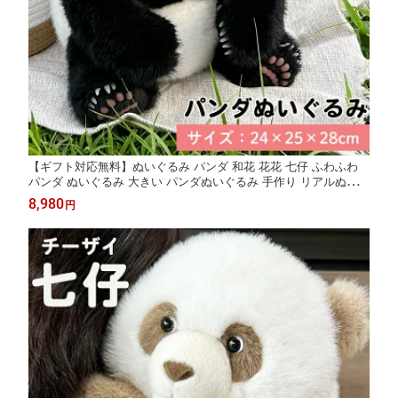
【ギフト対応無料】ぬいぐるみ パンダ 和花 花花 七仔 ふわふわ
パンダ ぬいぐるみ 大きい パンダぬいぐるみ 手作り リアルぬいぐ
るみ panda 赤ちゃん かわいい リアル ぬいぐるみパンダ 本物そっ
8,980
円
くり かわいい 動物 可愛い 添い寝 ブラック 茶色 母の日 プレゼン
ト