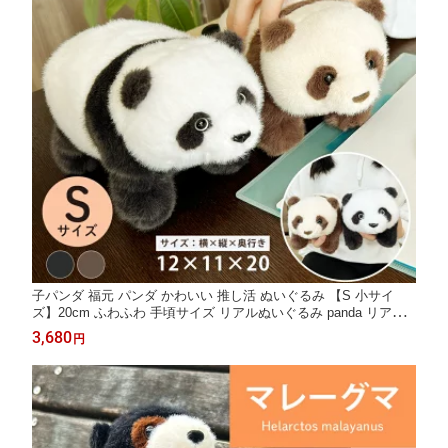
子パンダ 福元 パンダ かわいい 推し活 ぬいぐるみ 【S 小サイ
ズ】20cm ふわふわ 手頃サイズ リアルぬいぐるみ panda リアル
本物そっくり 動物 添寝枕 退職祝い おもちゃ 出産祝い プレゼン
3,680
円
ト 添い寝 パンダ 男の子 女の子 誕生日 小サイズ S