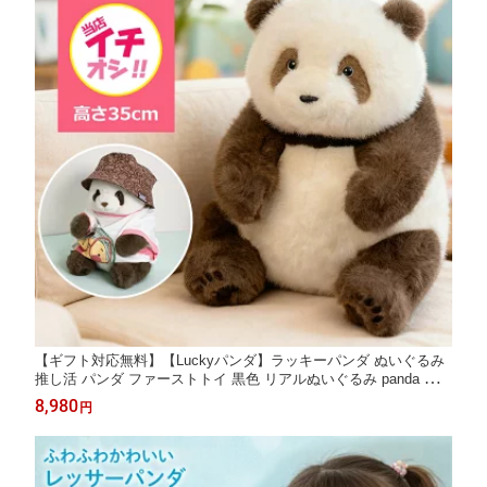
【ギフト対応無料】【Luckyパンダ】ラッキーパンダ ぬいぐるみ
推し活 パンダ ファーストトイ 黒色 リアルぬいぐるみ panda パン
ダぬいぐるみ どうぶつ 抱き枕 リアル ふわふわ 本物そっくり か
8,980
円
わいい 大きい 動物 お見舞い 入院 可愛い 添寝枕 添い寝 35cm