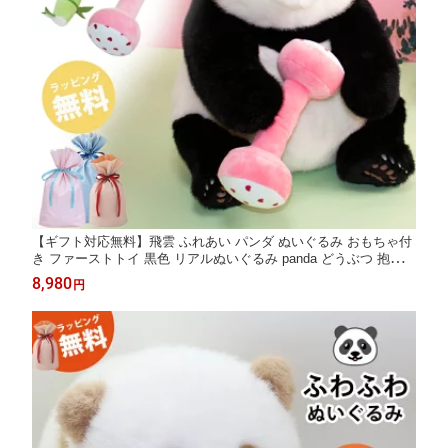
【ギフト対応無料】飛雲 ふれあい パンダ ぬいぐるみ おもちゃ付
き ファーストトイ 黒色 リアルぬいぐるみ panda どうぶつ 抱き枕
リアル ふわふわ パンダぬいぐるみ かわいい 大きい 動物 お見舞
8,980
円
い 入院 可愛い 添寝枕 添い寝 癒し系 プレゼント 贈り物 ぬい
ぐるみパンダ