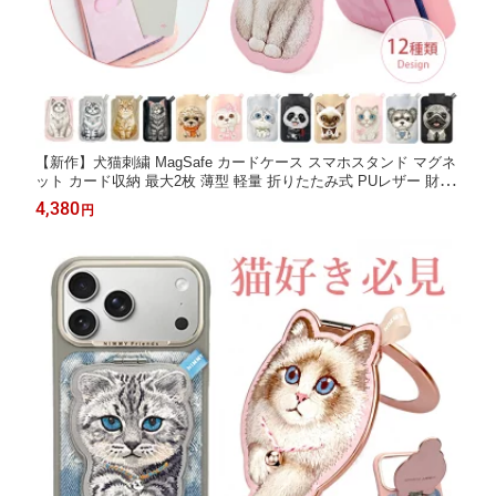
【新作】犬猫刺繍 MagSafe カードケース スマホスタンド マグネ
ット カード収納 最大2枚 薄型 軽量 折りたたみ式 PUレザー 財布
磁力強化 瞬間吸着 刺繍 高級 かわいい iPhone17 iPhone16 iPhone
4,380
円
15 iPhone14 iPhone13 iPhone12 全12色 NIMMY Friends