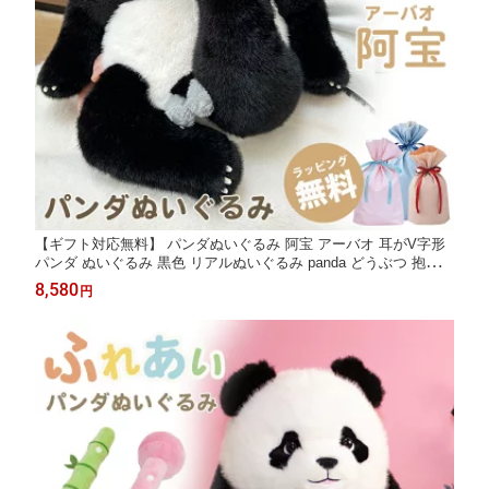
【ギフト対応無料】 パンダぬいぐるみ 阿宝 アーバオ 耳がV字形
パンダ ぬいぐるみ 黒色 リアルぬいぐるみ panda どうぶつ 抱き枕
リアル ふわふわ 本物そっくり かわいい 大きい 動物 可愛い 添寝
8,580
円
枕 添い寝 癒し系 プレゼント ぬいぐるみパンダ 退職祝い