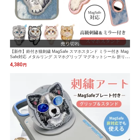
【新作】鈴付き猫刺繍 MagSafe スマホスタンド ミラー付き Mag
Safe対応 メタルリング スマホグリップ マグネットシール 折りた
たみ式 360°回転 磁力強化 瞬間吸着 刺繍 かわいい iphone x 11 12
4,380
円
13 14 15 16 17 MagSafe充電 ワイヤレス充電 プレゼント NIMMY
Friends