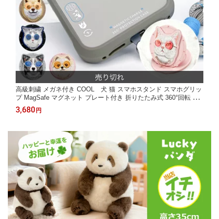
高級刺繍 メガネ付き COOL 犬 猫 スマホスタンド スマホグリッ
プ MagSafe マグネット プレート付き 折りたたみ式 360°回転 磁
石内蔵 簡単着脱 マグセーフ対応 磁力強化 瞬間吸着 縦置き 横置
3,680
円
き ズレにくい 一体式 刺繍 かわいい プレゼント ギフト NIMMY F
riends