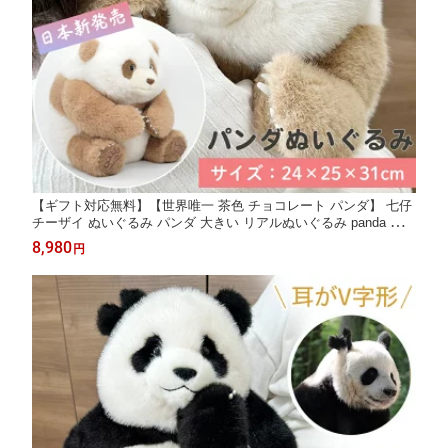
【ギフト対応無料】【世界唯一 茶色 チョコレート パンダ】 七仔
チーザイ ぬいぐるみ パンダ 大きい リアルぬいぐるみ panda パン
ダぬいぐるみ 抱き枕 ふわふわ 本物そっくり かわいい 添寝枕 添
8,980
円
い寝 癒し系 プレゼント 出産祝い 誕生日 贈り物 【七仔】 退職祝
い