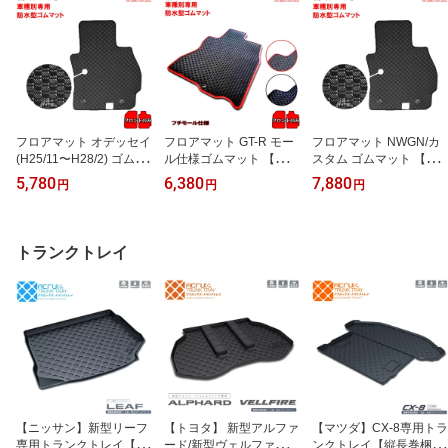
フロアマット オデッセイ
フロアマット GT-R モー
フロアマット NWGN/カ
(H25/11〜H28/2) ゴムマ
ル仕様ゴムマット 【運転
スタム ゴムマット 【国
ット 【運転席・助手席】
席・助手席】【国産 ラバ
産 ラバーマット 車 防水
5,780
6,380
7,880
円
円
円
【国産 ラバーマット 車
ーマット 車 防水 砂 汚れ
砂 汚れ防止 滑り止め オ
防水 砂 汚れ防止 滑り止
防止 滑り止め カーマッ
ーダータイプ カーマット
め オーダータイプ カー
ト 黒 ブラック】系【送
黒 ブラック】系【送料込
マット 黒 ブラック】系
料込み】
み】
トランクトレイ
【送料込み】
【ニッサン】新型リーフ
【トヨタ】 新型アルファ
【マツダ】CX-8専用トラ
専用トランクトレイ【縦
ード/新型ヴェルファイア
ンクトレイ【縦長巻梱包/