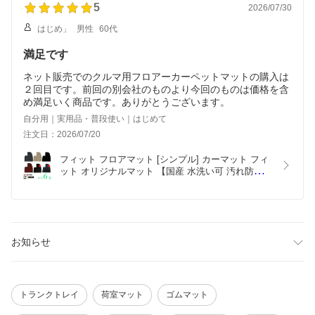
5
2026/07/30
はじめ」
男性
60代
満足です
ネット販売でのクルマ用フロアーカーペットマットの購入は
２回目です。前回の別会社のものより今回のものは価格を含
め満足いく商品です。ありがとうございます。
自分用｜実用品・普段使い｜はじめて
注文日：2026/07/20
フィット フロアマット [シンプル] カーマット フィ
ット オリジナルマット 【国産 水洗い可 汚れ防止 
アクセサリー パーツ グッズ 内装 車 黒 赤 ベージュ 
安 絨毯】系【送料込み】
お知らせ
トランクトレイ
荷室マット
ゴムマット