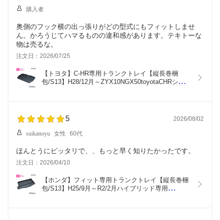
立体/3d】【送料込み】
購入者
【RCP】02P09Jul16
奥側のフック横の出っ張りがどの型式にもフィットしませ
ん。かろうじてハマるものの違和感があります。テキトーな
物は売るな。
注文日：2026/07/25
【トヨタ】C-HR専用トランクトレイ【縦長巻梱
包/S13】H28/12月～ZYX10NGX50toyotaCHRシー
エイチアール（トランクマット/ラゲッジマット/ラ
ゲッジトレイ）防水/汚れ防止【釣り/アウトドア/荷
室/立体/3d】【送料込み】【RCP】
5
2026/08/02
suikanoyu
女性
60代
ほんとうにピッタリで、、もっと早く知りたかったです。
注文日：2026/04/10
【ホンダ】フィット専用トランクトレイ【縦長巻梱
包/S13】H25/9月～R2/2月ハイブリッド専用
hondafitGP5（トランクマット/ラゲッジマット/ラゲ
ッジトレイ）防水/汚れ防止【釣り/アウトドア/荷室/
立体/3d】【送料込み】【RCP】