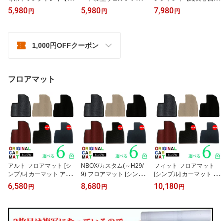
長巻梱包/S13】H29/10
(R5/7〜)用トランクトレ
Y16】H29/12月〜R5/12
5,980
5,980
7,980
円
円
円
月〜R7/12日産nissanリ
イ【縦長巻梱包/S13】 R
月KG2PmazdaCX8シー
ーフLEAFZE1系（トラン
5/7〜 AGH40W/ AGH45
エックスエイト（トラン
クマット/ラゲッジマッ
W/AAHH40W/AAHH45W
クマット/ラゲッジマッ
ト/ラゲッジトレイ）防
（トランクマット/ラゲッ
ト/ラゲッジトレイ）防
1,000円OFFクーポン
水/汚れ防止【釣り/アウ
ジマット/ラゲッジトレ
水/汚れ防止【釣り/アウ
トドア/荷室/立体/3d】
イ）防水/汚れ防止【釣
トドア/荷室/立体/3d】
【送料込み】【RCP】
り/アウトドア/荷室/立体/
【送料込み】【RCP】
3d】【送料込み】
フロアマット
アルト フロアマット [シ
NBOX/カスタム(～H29/
フィット フロアマット
ンプル] カーマット アル
9) フロアマット [シンプ
[シンプル] カーマット フ
ト オリジナルマット
ル] カーマット NBOX オ
ィット オリジナルマット
6,580
8,680
10,180
円
円
円
【国産 水洗い可 汚れ防
リジナルマット 【国産
【国産 水洗い可 汚れ防
止 アクセサリー パーツ
水洗い可 汚れ防止 アク
止 アクセサリー パーツ
グッズ 内装 車 黒 赤 ベー
セサリー パーツ グッズ
グッズ 内装 車 黒 赤 ベー
ジュ 安 絨毯】系【送料
内装 車 黒 赤 ベージュ 安
ジュ 安 絨毯】系【送料