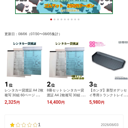
更新日
：
08/06
（07/30〜08/05集計）
1
2
3
位
位
位
レンタカー貸渡証 A4 2枚
8冊セット レンタカー貸
【ホンダ】新型オデッセ
複写 30組 60ページ レン
渡証 A4 2枚複写 30組 60
イ専用トランクトレイ
タカー貸渡書 レンタカー
ページ 一冊あたり525円
【縦長巻梱包/S13】H25/
2,325
14,400
5,980
円
円
円
貸渡書類 レンタカー書
お得 レンタカー貸渡書
11月〜R2/10月hondaod
類 クリックポストで
レンタカー貸渡書類 レン
yssey（トランクマット/
【送料込み】
タカー書類 クリックポ
ラゲッジマット/ラゲッジ
スト2個口発送【送料込
トレイ）防水/汚れ防止
1
み】
【釣り/アウトドア/荷室/
2026/08/03