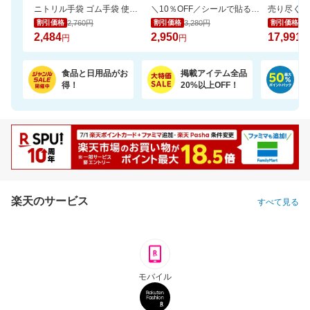
ニトリル手袋 ゴム手袋 使い捨て 食品衛生適合 SS S M L サイズ 白 青 黒 業務用
＼10％OFF／シールで貼るだけ！壁に固定★見守りカメラ ペット・留守番・屋内防犯にも
2,760円
3,280円
19
割引価格
割引価格
割引価格
2,484
2,950
17,991
円
円
円
食品と日用品がお
掲載アイテム全品
日
得！
20%以上OFF！
ポ
楽天のサービス
すべて見る
モバイル