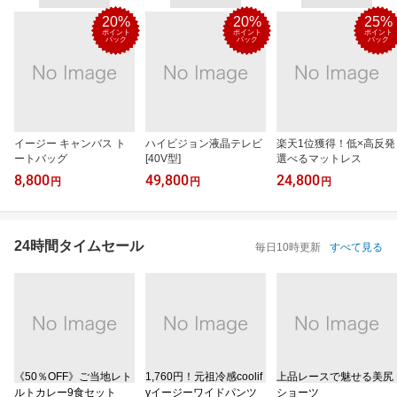
20%
20%
25%
ポイント
ポイント
ポイント
バック
バック
バック
イージー キャンバス ト
ハイビジョン液晶テレビ
楽天1位獲得！低×高反発
ートバッグ
[40V型]
選べるマットレス
8,800
49,800
24,800
円
円
円
24時間タイムセール
毎日10時更新
すべて見る
《50％OFF》ご当地レト
1,760円！元祖冷感coolif
上品レースで魅せる美尻
ルトカレー9食セット
yイージーワイドパンツ
ショーツ