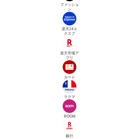
ファッショ
ン
楽天24エ
クスプ
楽天市場ア
プリ
カード
ラクマ
ROOM
銀行