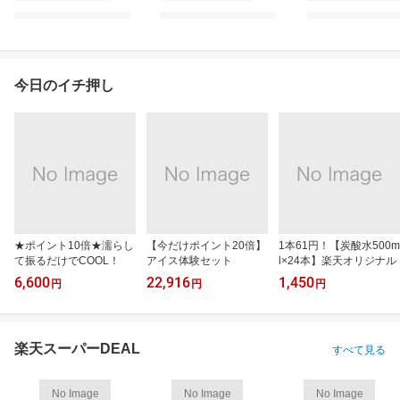
今日のイチ押し
★ポイント10倍★濡らし
【今だけポイント20倍】
1本61円！【炭酸水500m
て振るだけでCOOL！
アイス体験セット
l×24本】楽天オリジナル
6,600
22,916
1,450
円
円
円
楽天スーパーDEAL
すべて見る
No Image
No Image
No Image