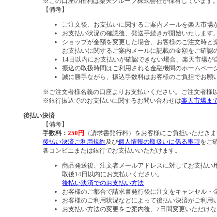
※この口座の権利は楽天グループ株式会社が保有しています
【備考】
ご注文後、お支払いに関するご案内メールを楽天市場
お支払い状況の確認後、発送手続きが開始いたします
ショップが金額を変更した場合、お客様のご注文時と
お支払いに関するご案内メールに記載の金額をご確認
14日以内にお支払いが確認できない場合、楽天市場が
振込の取扱時間はご利用される金融機関のホームペー
誠に勝手ながら、振込手数料はお客様のご負担でお願
※ご注文者様名義の口座よりお支払いください。ご注文者様
※銀行振込でのお支払いに関するお問い合わせは
楽天市場ま
後払い決済
【備考】
手数料：
250円
（請求書発行料）をお客様にご負担いただきま
後払い決済ご利用規約
及び
個人情報の取扱いに係る事項
をご
各コンビニまたは銀行でお支払いいただけます。
商品発送後、注文者メールアドレスに対してお支払い
取後14日以内にお支払いください。
後払い決済でのお支払い方法
お客様のご都合で請求書発行後に注文をキャンセル・
お客様のご利用状況などによって後払い決済がご利用
お支払い方法の変更をご案内後、7日間変更いただけ