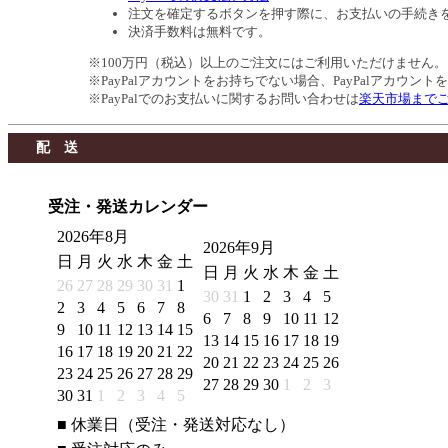
注文を確定するボタンを押す際に、お支払いの手続き
決済手数料は無料です。
※100万円（税込）以上のご注文にはご利用いただけません。
※PayPalアカウントをお持ちでない場合、PayPalアカウン
※PayPalでのお支払いに関するお問い合わせは
楽天市場まで
配 送
受注・発送カレンダー
2026年8月
2026年9月
日
月
火
水
木
金
土
日
月
火
水
木
金
土
26
27
28
29
30
31
1
30
31
1
2
3
4
5
2
3
4
5
6
7
8
6
7
8
9
10
11
12
9
10
11
12
13
14
15
13
14
15
16
17
18
19
16
17
18
19
20
21
22
20
21
22
23
24
25
26
23
24
25
26
27
28
29
27
28
29
30
1
2
3
30
31
1
2
3
4
5
■
休業日（受注・発送対応なし）