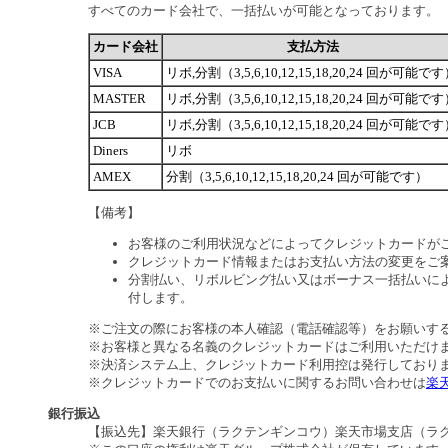
すべてのカード会社で、一括払いが可能となっております。
カード会社
支払方法
VISA
リボ,分割（3,5,6,10,12,15,18,20,24 回が可能で
MASTER
リボ,分割（3,5,6,10,12,15,18,20,24 回が可能で
JCB
リボ,分割（3,5,6,10,12,15,18,20,24 回が可能で
Diners
リボ
AMEX
分割（3,5,6,10,12,15,18,20,24 回が可能です）
【備考】
お客様のご利用状況などによってクレジットカードが
クレジットカード情報またはお支払い方法の変更をご
分割払い、リボルビング払い又はボーナス一括払いによ
付します。
※ご注文の際にお客様の本人確認（電話確認等）をお願いす
※お客様と異なる名義のクレジットカードはご利用いただけ
※決済システム上、クレジットカード利用控は発行しており
※クレジットカードでのお支払いに関するお問い合わせは
楽
銀行振込
【振込先】楽天銀行（ラクテンギンコウ）楽天市場支店（ラクテン