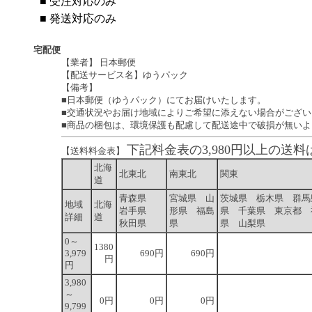
■
受注対応のみ
■
発送対応のみ
宅配便
【業者】 日本郵便
【配送サービス名】ゆうパック
【備考】
■日本郵便（ゆうパック）にてお届けいたします。
■交通状況やお届け地域によりご希望に添えない場合がござい
■商品の梱包は、環境保護も配慮して配送途中で破損が無い
下記料金表の3,980円以上の
【送料料金表】
北海
北東北
南東北
関東
道
青森県
宮城県 山
茨城県 栃木県 群馬
地域
北海
岩手県
形県 福島
県 千葉県 東京都 
詳細
道
秋田県
県
県 山梨県
0～
1380
3,979
690円
690円
円
円
3,980
～
0円
0円
0円
9,799