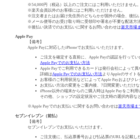
※54,000円（税込）以上のご注文にはご利用いただけません
※楽天会員以外のお客様にはご利用いただけません。
※注文者またはお届け先住所のどちらかが国外の場合、後払
※メール便等のお受け取り時に受領印や署名が不要な配送方
※後払い決済でのお支払いに関するお問い合わせは
楽天市場
Apple Pay
【備考】
Apple Payに対応したiPhoneでお支払いいただけます。
ご注文を確定する直前に、Apple Payの認証を行って
Apple Payでのお支払い方法
Apple Payでご利用できるカードは発行会社によって
詳細は
Apple Payでのお支払い方法
よりAppleのサイ
お客様のご利用状況などによってApple Payおよ
お支払い方法の変更をご案内後、7日間変更いただけ
iPhone以外の端末からのご購入時はApple Payを
その他、ショップの設定状況やご注文時の選択内容などに
※Apple Payでのお支払いに関するお問い合わせは
楽天市場ま
セブンイレブン（前払）
【備考】
セブンイレブンでお支払いいただけます。
ご注文後に、払込票番号および払込票のURLを記載し