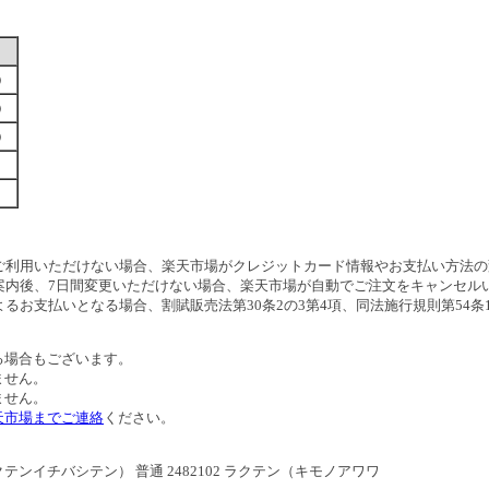
す）
す）
す）
ご利用いただけない場合、楽天市場がクレジットカード情報やお支払い方法の
案内後、7日間変更いただけない場合、楽天市場が自動でご注文をキャンセル
るお支払いとなる場合、割賦販売法第30条2の3第4項、同法施行規則第54
る場合もございます。
ません。
ません。
天市場までご連絡
ください。
イチバシテン） 普通 2482102 ラクテン（キモノアワワ