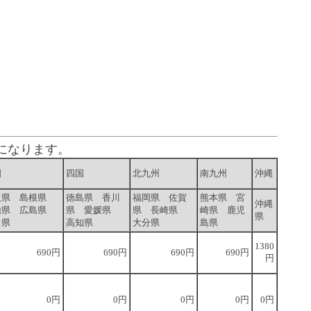
になります。
国
四国
北九州
南九州
沖縄
取県 島根県
徳島県 香川
福岡県 佐賀
熊本県 宮
沖縄
山県 広島県
県 愛媛県
県 長崎県
崎県 鹿児
県
口県
高知県
大分県
島県
1380
690円
690円
690円
690円
円
0円
0円
0円
0円
0円