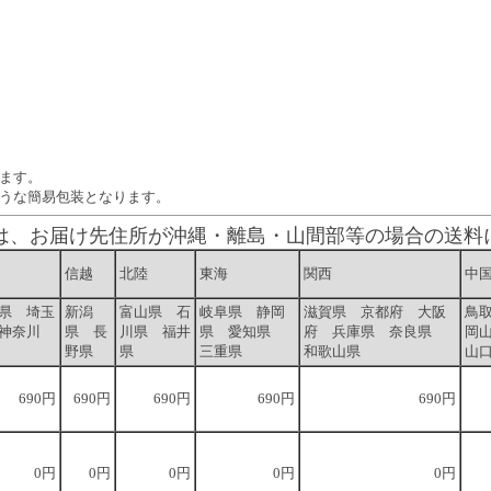
ます。
ような簡易包装となります。
送料は、お届け先住所が沖縄・離島・山間部等の場合の送料
信越
北陸
東海
関西
中
県 埼玉
新潟
富山県 石
岐阜県 静岡
滋賀県 京都府 大阪
鳥
神奈川
県 長
川県 福井
県 愛知県
府 兵庫県 奈良県
岡
野県
県
三重県
和歌山県
山
690円
690円
690円
690円
690円
0円
0円
0円
0円
0円