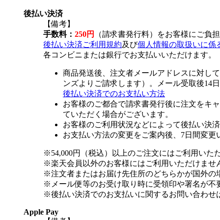
後払い決済
【備考】
手数料：
250円
（請求書発行料）をお客様にご負担
後払い決済ご利用規約
及び
個人情報の取扱いに係
各コンビニまたは銀行でお支払いいただけます。
商品発送後、注文者メールアドレスに対して
ンズよりご請求します）。メール受取後14
後払い決済でのお支払い方法
お客様のご都合で請求書発行後に注文をキャ
ていただく場合がございます。
お客様のご利用状況などによって後払い決済
お支払い方法の変更をご案内後、7日間変更
※54,000円（税込）以上のご注文にはご利用いた
※楽天会員以外のお客様にはご利用いただけませ
※注文者またはお届け先住所のどちらかが国外の
※メール便等のお受け取り時に受領印や署名が不
※後払い決済でのお支払いに関するお問い合わせ
Apple Pay