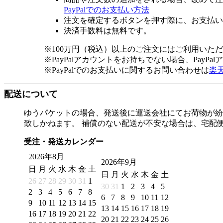
PayPalでのお支払い方法
注文を確定するボタンを押す際に、お支払い
決済手数料は無料です。
※100万円（税込）以上のご注文にはご利用いた
※PayPalアカウントをお持ちでない場合、PayP
※PayPalでのお支払いに関するお問い合わせは
楽
配送について
ゆうパケットの場合、発送後に運送会社にてお荷物が紛
致しかねます。 補償のない配送が不安な場合は、宅配
受注・発送カレンダー
2026年8月
2026年9月
日
月
火
水
木
金
土
日
月
火
水
木
金
土
26
27
28
29
30
31
1
30
31
1
2
3
4
5
2
3
4
5
6
7
8
6
7
8
9
10
11
12
9
10
11
12
13
14
15
13
14
15
16
17
18
19
16
17
18
19
20
21
22
20
21
22
23
24
25
26