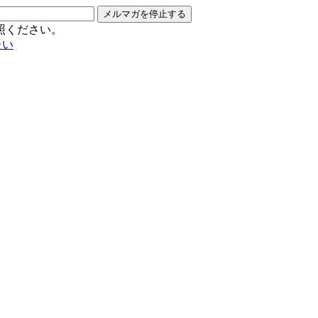
メルマガを停止する
照ください。
たい