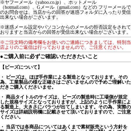
※ヤフーメール（yahoo.co.jp）、ホットメール
（hotmail.com）、Gメール（gmail.com）などの フリーメールで
のお問合せは、当店からの回答が迷惑フォルダに入ったり受信
出来ない場合がございます。
※迷惑メール設定やパソコンからのメールの拒否設定をされて
おりますと当店からの回答が受信出来ない場合がございます。
※ご注文時の備考欄をお使いのご連絡につきましては、特別当
店よりのご返信は行っておりませんので、ご注意ください。
●ご購入前に必ずご確認いただきたいこと
【ビーズについて】
・ ビーズは、ほぼ手作業による製造となっております。その
為、工業製品の様な正確さはございませんので予めご理解いた
だきご購入くださいませ。
・ 商品タイトルのサイズは、ビーズの製造時に工場側が規定
した規格サイズとなっておりますが、上記のように手作業によ
る製造上、大きさにバラつが出てしまいます。その為、実際の
サイズは詳細説明欄に記載させて頂いておりますので、ご注意
ください。
・ 当店では各商品についてはあくまで素材販売という方針を