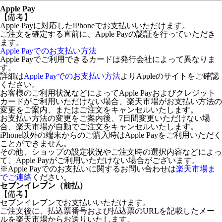
Apple Pay
【備考】
Apple Payに対応したiPhoneでお支払いいただけます。
ご注文を確定する直前に、Apple Payの認証を行っていただき
ます。
Apple Payでのお支払い方法
Apple Payでご利用できるカードは発行会社によって異なりま
す。
詳細は
Apple Payでのお支払い方法
よりAppleのサイトをご確認
ください。
お客様のご利用状況などによってApple Payおよびクレジット
カードがご利用いただけない場合、楽天市場がお支払い方法の
変更をご案内、またはご注文をキャンセルいたします。
お支払い方法の変更をご案内後、7日間変更いただけない場
合、楽天市場が自動でご注文をキャンセルいたします。
iPhone以外の端末からのご購入時はApple Payをご利用いただく
ことができません。
その他、ショップの設定状況やご注文時の選択内容などによっ
て、Apple Payがご利用いただけない場合がございます。
※Apple Payでのお支払いに関するお問い合わせは
楽天市場ま
でご連絡
ください。
セブンイレブン（前払）
【備考】
セブンイレブンでお支払いいただけます。
ご注文後に、払込票番号および払込票のURLを記載したメー
ルを楽天市場からお送りいたします。