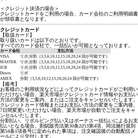
＜クレジット決済の場合＞
クレジットカードをご利用の場合、カード会社のご利用明細書
が領収書となります。
クレジットカード
【取扱カード】
取り扱いカードは以下のとおりです。
すべてのカード会社で、一括払いが可能となっております。
カード会社
支払方法
VISA
リボ,分割（3,5,6,10,12,15,18,20,24 回が可能です）
MASTER
リボ,分割（3,5,6,10,12,15,18,20,24 回が可能です）
JCB
リボ,分割（3,5,6,10,12,15,18,20,24 回が可能です）
Diners
リボ
AMEX
分割（3,5,6,10,12,15,18,20,24 回が可能です）
【備考】
お客様のご利用状況などによってクレジットカードがご利用い
ただけない場合、楽天市場がクレジットカード情報やお支払い
方法の変更をご案内、またはご注文をキャンセルいたします。
クレジットカード情報またはお支払い方法の変更をご案内後、
7日間変更いただけない場合、楽天市場が自動でご注文をキャ
ンセルいたします。
分割払い、リボルビング払い又はボーナス一括払いによるお支
払いとなる場合、割賦販売法第30条2の3第4項、同法施行規則
第54条1項各号に定められた事項は、注文確認後の自動配信メ
ールにより交付します。