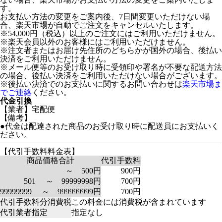
す。
お支払い方法の変更をご案内後、7日間変更いただけない場
合、楽天市場が自動でご注文をキャンセルいたします。
※54,000円（税込）以上のご注文にはご利用いただけません。
※楽天会員以外のお客様にはご利用いただけません。
※注文者またはお届け先住所のどちらかが国外の場合、後払い
決済をご利用いただけません。
※メール便等のお受け取り時に受領印や署名が不要な配送方法
の場合、後払い決済をご利用いただけない場合がございます。
※後払い決済でのお支払いに関するお問い合わせは
楽天市場ま
でご連絡
ください。
代金引換
【業者】宅配便
【備考】
●代金は配達された商品のお受け取り時に配送員にお支払いく
ださい。
【代引手数料料金表】
商品価格合計
代引手数料
～ 500円
900円
501 ～ 99999998円
700円
99999999 ～ 999999999円
700円
代引手数料分消費税
この料金には消費税が含まれています
代引業者指定
指定なし