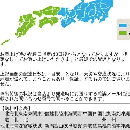
お買上げ時の配達日指定は3日後からとなっておりますが「指
定なし」でお買い上げいただきますと最短での配達となりま
す。
上記画像の配達日数は「目安」となり、天災や交通状況により
到着が遅れてしまうこともあり「保証」するものではございま
せん。
※出荷後の状況は当店より発送時にお送りする確認メールに記
載された問い合わせ番号で調べることができます。
【送料料金表】
北海
北東
南東
関東
信越
北陸
東海
関西
中国
四国
北九
南九
沖縄
道
北
北
州
州
地
北海
青森
宮城
茨城
新潟
富山
岐阜
滋賀
鳥取
徳島
福岡
熊本
沖縄