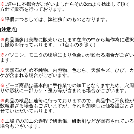
※
1連中に不都合がございましたらその2cmより捻出して頂く
方針で販売を行っております。
※
評価につきしては、弊社独自のものとなります。
[注意点]
※
商品画像は実際に販売いたします在庫の中から無作為に選択
し撮影を行っております。（1点ものを除く）
※
パソコン、モニタの環境により色合いが変わる場合がござい
ます。
※
天然石のため不純物、内包物、色むら、天然キズ、ひび、カ
ケが含まれる場合がございます。
※
ビーズ商品は基本的に手作業での加工となりますため、穴周
りや形状に一部カケ・歪み等が含まれる場合がございます。
※
商品の検品は連毎に行っておりますので、商品中に不良粒が
数粒混ざる場合もございますが、それを加味した価格設定とさ
せていただいております。
※
工場での加工の過程で研磨傷、研磨剤などが塗布されている
場合もございます。