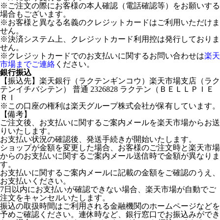
※ご注文の際にお客様の本人確認（電話確認等）をお願いする
場合もございます。
※お客様と異なる名義のクレジットカードはご利用いただけま
せん。
※決済システム上、クレジットカード利用控は発行しておりま
せん。
※クレジットカードでのお支払いに関するお問い合わせは
楽天
市場までご連絡
ください。
銀行振込
【振込先】楽天銀行（ラクテンギンコウ）楽天市場支店（ラク
テンイチバシテン） 普通 2326828 ラクテン（ＢＥＬＬＰＩＥ
ＲＩ
※この口座の権利は楽天グループ株式会社が保有しています。
【備考】
ご注文後、お支払いに関するご案内メールを楽天市場からお送
りいたします。
お支払い状況の確認後、発送手続きが開始いたします。
ショップが金額を変更した場合、お客様のご注文時と楽天市場
からのお支払いに関するご案内メール送信時で金額が異なりま
す。
お支払いに関するご案内メールに記載の金額をご確認のうえ、
お支払いください。
7日以内にお支払いが確認できない場合、楽天市場が自動でご
注文をキャンセルいたします。
振込の取扱時間はご利用される金融機関のホームページなどを
予めご確認ください。連休時など、銀行窓口でお振込みができ