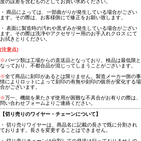
度の誤差を含むものとしてお買い求めください。
・ 商品によっては、一部曲がりが発生している場合がござい
ます。その際は、お客様側にて修正をお願い致します。
・ 表面に製造時の汚れや黒ずみが発生している場合がござい
ます。その際は洗浄やアクセサリー用のお手入れクロス にて
お拭きとりください。
[注意点]
※
パーツ類は工場からの直送品となっており、検品は最低限と
なっており、不都合品が混じってしまうことがございます。
※
全て商品に刻印があるとは限りません。製造メーカー側の事
情によりロットによって刻印の有無や刻印の個所が変化する場
合がございます。
※
万一、機能を果たさず使用が困難な不具合がお有りの際は、
問い合わせフォームよりご連絡ください。
【切り売りのワイヤー・チェーンについて】
・ 切り売りワイヤーは、商品名に記載の長さで既に分割され
ております。長さを変更することはできません。
・ 切り売りチェーンは分割しての発送は行っておりませんの