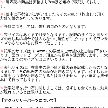
※
1連表記の商品は実物より2cmほど短めで表記しておりま
す。
※
1連中に不都合がございましたらその2cmより捻出して頂く
方針で販売を行っております。
※
評価につきしては、弊社独自のものとなります。
※
穴サイズはあくまで目安となります。記載のサイズと同サイ
ズの通し具の場合では入らない可能性がございますのでワンサ
イズ小さなものをお勧めいたします。
※
記載のサイズは（±●mm）の誤差をご考慮の上ご検討下さい
ませ。面カットビーズは、頂点から頂点を測定致します。（穴
から穴までのサイズではございません。）
※
表記サイズは、在庫中の最小値と最大値を記載したものとな
りまして、その範囲内の商品がお届きになります。必ずしも最
大値をもつ連がお届きになるとは限りません。また選定は無作
為にて行っております。
※
光学効果を持つ石に関しましては、必ずしも全ての粒に効果
が現れているとは限りません。
【アクセサリーパーツについて】