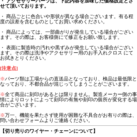
・ アクセサリーパーツは、下記内容を加味した価格設定とさ
せて頂いております。
・ 商品ごとに色合いや形状が異なる場合ございます。有る程
度の誤差を含むものとしてお買い求めください。
・ 商品によっては、一部曲がりが発生している場合がござい
ます。その際は、お客様側にて修正をお願い致します。
・ 表面に製造時の汚れや黒ずみが発生している場合がござい
ます。その際は洗浄やアクセサリー用のお手入れクロス にて
お拭きとりください。
[注意点]
※
パーツ類は工場からの直送品となっており、検品は最低限と
なっており、不都合品が混じってしまうことがございます。
※
全て商品に刻印があるとは限りません。製造メーカー側の事
情によりロットによって刻印の有無や刻印の個所が変化する場
合がございます。
※
万一、機能を果たさず使用が困難な不具合がお有りの際は、
問い合わせフォームよりご連絡ください。
【切り売りのワイヤー・チェーンについて】