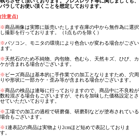
執らさせて頂いております。ブレスレット等に関しましても、
バラしてお使い頂くことを想定しております。
[注意点]
※
商品画像は実際に販売いたします在庫の中から無作為に選択
し撮影を行っております。（1点ものを除く）
※
パソコン、モニタの環境により色合いが変わる場合がござい
ます。
※
天然石のため不純物、内包物、色むら、天然キズ、ひび、カ
ケが含まれる場合がございます。
※
ビーズ商品は基本的に手作業での加工となりますため、穴周
りや形状に一部カケ・歪み等が含まれる場合がございます。
※
商品の検品は連毎に行っておりますので、商品中に不良粒が
数粒混ざる場合もございますが、それを加味した価格設定とさ
せていただいております。
※
工場での加工の過程で研磨傷、研磨剤などが塗布されている
場合もございます。
※
1連表記の商品は実物より2cmほど短めで表記しておりま
す。