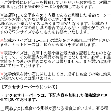
・ご注文後にレビューを投稿していただいたお客様に、次回ご
利用いただける5%OFFクーポンを配布しております。
※当店側にて公平さを欠く内容であると判断した場合は、クー
ポンをお渡しできない場合がございます。
:#EF2929;">※穴サイズはあくまで目安となります。記載のサ
イズと同サイズの通し具の場合では入らない可能性がございま
すのでワンサイズ小さなものをお勧めいたします。
※
記載のサイズは（±●mm）の誤差をご考慮の上ご検討下さい
ませ。カットビーズは、頂点から頂点を測定致します。
※
表記サイズは、在庫中の最小値と最大値を記載したものとな
りまして、その範囲内の商品がお届きになります。必ずしも最
大値をもつ連がお届きになるとは限りません。また選定は無作
為にて行っております。
※
光学効果を持つ石に関しましては、必ずしも全ての粒に効果
が現れているとは限りません。
【アクセサリーパーツについて】
・ アクセサリーパーツは、下記内容を加味した価格設定とさ
せて頂いております。
・ 商品ごとに色合いや形状が異なる場合ございます。有る程