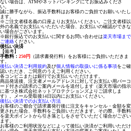
ない場合は、ATMやネットバンキングにてお振込みくださ
い。
誠に勝手ながら、振込手数料はお客様のご負担でお願いいたし
ます。
※ご注文者様名義の口座よりお支払いください。ご注文者様以
外の名義でお支払いいただいた場合、お支払いの確認ができな
い場合がございます。
※銀行振込でのお支払いに関するお問い合わせは
楽天市場まで
ご連絡
ください。
後払い決済
【備考】
手数料：
250円
（請求書発行料）をお客様にご負担いただきま
す。
後払い決済ご利用規約
及び
個人情報の取扱いに係る事項
をご確
認いただき、ご同意のうえご利用ください。
各コンビニまたは銀行でお支払いいただけます。
商品発送後、注文者メールアドレスに対してお支払い用バーコ
ード付きの請求のご案内メールを送付します（楽天市場の指示
に基づき株式会社ネットプロテクションズよりご請求しま
す）。メール受取後14日以内にお支払いください。
後払い決済でのお支払い方法
お客様のご都合で請求書発行後に注文をキャンセル・金額を変
更された場合、手数料をご負担いただきます。その際、手数料
を楽天ポイントから引き落としをさせていただく場合がござい
ます。
お客様のご利用状況などによって後払い決済がご利用いただけ
ない場合、楽天市場がお支払い方法の変更をご案内いたしま