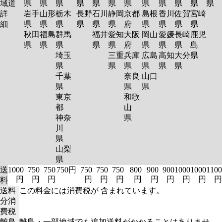
域
道
県
県
県
県
県
県
県
県
県
県
県
県
詳
岩手
山形
栃木
長野
石川
静岡
京都
島根
香川
佐賀
宮崎
細
県
県
県
県
県
県
府
県
県
県
県
秋田
福島
群馬
福井
愛知
大阪
岡山
愛媛
長崎
鹿児
県
県
県
県
県
府
県
県
県
島
埼玉
三重
兵庫
広島
高知
大分
県
県
県
県
県
県
県
千葉
奈良
山口
県
県
県
東京
和歌
都
山
神奈
県
川
県
山梨
県
送
1000
750
750
750円
750
750
750
800
900
900
1000
1000
1100
円
円
円
円
円
円
円
円
円
円
円
円
料
送料
この料金には消費税が 含まれています。
分消
費税
離島
離島・一部地域でも追加送料がかかることはありませ