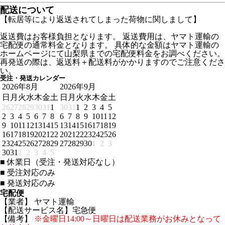
配送について
【転居等により返送されてしまった荷物に関しまして】
返送費はお客様負担となります。 返送費用は、ヤマト運輸の
宅配便の通常料金となります。 具体的な金額はヤマト運輸の
ホームページにて山梨県までの宅配便料金をお調べください。
再発送の際は、返送料＋配送料がかかりますのでご注意くださ
い。
受注・発送カレンダー
2026年8月
2026年9月
日
月
火
水
木
金
土
日
月
火
水
木
金
土
26
27
28
29
30
31
1
30
31
1
2
3
4
5
2
3
4
5
6
7
8
6
7
8
9
10
11
12
9
10
11
12
13
14
15
13
14
15
16
17
18
19
16
17
18
19
20
21
22
20
21
22
23
24
25
26
23
24
25
26
27
28
29
27
28
29
30
1
2
3
30
31
1
2
3
4
5
■
休業日（受注・発送対応なし）
■
受注対応のみ
■
発送対応のみ
宅配便
【業者】 ヤマト運輸
【配送サービス名】宅急便
【備考】
※金曜日14:00～日曜日は配送業務がお休みとなって