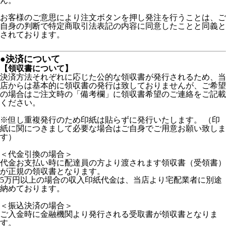
ん。
お客様のご意思により注文ボタンを押し発注を行うことは、ご
自身の判断で特定商取引法表記の内容に同意したことと同義と
されております。
●決済について
【領収書について】
決済方法それぞれに応じた公的な領収書が発行されるため、当
店からは基本的に領収書の発行は致しておりませんが、ご希望
の場合はご注文時の「備考欄」に領収書希望のご連絡をご記載
ください。
※但し重複発行のため印紙は貼らずに発行いたします。 （印
紙に関につきまして必要な場合はご自身でご用意お願い致しま
す）
＜代金引換の場合＞
代金お支払い時に配達員の方より渡されます領収書（受領書）
が正規の領収書となります。
5万円以上の場合の収入印紙代金は、当店より宅配業者に別途
納めております。
＜振込決済の場合＞
ご入金時に金融機関より発行される受取書が領収書となりま
す。