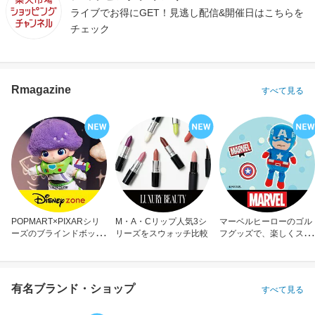
ライブでお得にGET！見逃し配信&開催日はこちらを
チェック
Rmagazine
すべて見る
POPMART×PIXARシリ
M・A・Cリップ人気3シ
マーベルヒーローのゴル
ーズのブラインドボック
リーズをスウォッチ比較
フグッズで、楽しくスコ
ス
アアップ！
有名ブランド・ショップ
すべて見る