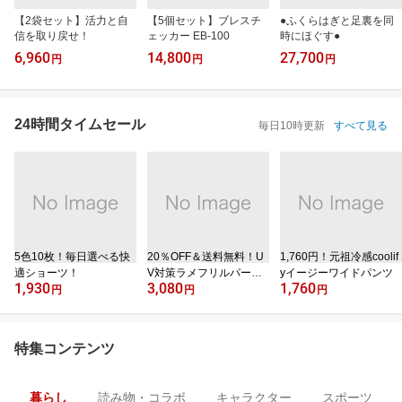
【2袋セット】活力と自
【5個セット】ブレスチ
●ふくらはぎと足裏を同
信を取り戻せ！
ェッカー EB-100
時にほぐす●
6,960
14,800
27,700
円
円
円
24時間タイムセール
毎日10時更新
すべて見る
5色10枚！毎日選べる快
20％OFF＆送料無料！U
1,760円！元祖冷感coolif
適ショーツ！
V対策ラメフリルパーカ
yイージーワイドパンツ
1,930
3,080
1,760
ー
円
円
円
特集コンテンツ
暮らし
読み物・コラボ
キャラクター
スポーツ