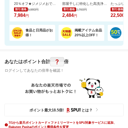
20％オフ★ジメジメおでかけもさらっと快適なファンシート（保冷剤2個付き）
部屋干しに特化した高洗浄・抗菌処方。嫌なニオイを抑え、清潔で爽やかな仕上がりへ。
9,980円
2,760円
25
割引価格
割引価格
割引価格
7,984
2,484
22,500
円
円
円
食品と日用品がお
掲載アイテム全品
日
得！
20%以上OFF！
ポ
?
あなたはポイント
合計
倍
ログインしてあなたの倍率を確認！
ポイント最大
18.5
倍
!
とは？
7/1から楽天ポイントカード＋ファミリーマートをSPU対象サービスに追加、
Rakuten Pashaのポイント獲得条件を変更