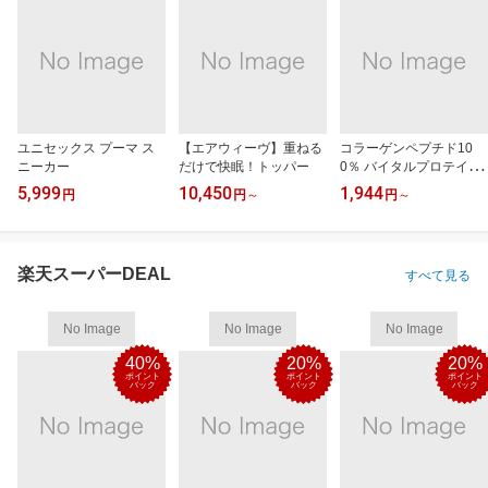
ユニセックス プーマ ス
【エアウィーヴ】重ねる
コラーゲンペプチド10
ニーカー
だけで快眠！トッパー
0％ バイタルプロテイン
ズ
5,999
10,450
1,944
円
円
～
円
～
楽天スーパーDEAL
すべて見る
No Image
No Image
No Image
40%
20%
20%
ポイント
ポイント
ポイント
バック
バック
バック