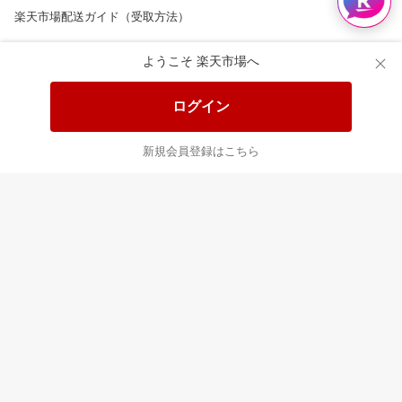
楽天市場配送ガイド（受取方法）
楽天にお店を開きませんか？
ようこそ 楽天市場へ
楽天ショッピングサービスご利用規約
ログイン
ページ内容・広告に関するご意見はこちら
新規会員登録はこちら
楽天クラッチ募金
Rakuten Ichiba English Guide
ご利用ガイド
ヘルプ
ログイン
8/16(日)メンテナンス実施のお知らせ
プラットフォームの透明性及び公正性の向上に関する取り組み