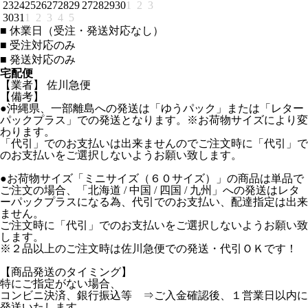
23
24
25
26
27
28
29
27
28
29
30
1
2
3
30
31
1
2
3
4
5
■
休業日（受注・発送対応なし）
■
受注対応のみ
■
発送対応のみ
宅配便
【業者】 佐川急便
【備考】
●沖縄県、一部離島への発送は「ゆうパック」または「レター
パックプラス」での発送となります。※お荷物サイズにより変
わります。
「代引」でのお支払いは出来ませんのでご注文時に「代引」で
のお支払いをご選択しないようお願い致します。
●お荷物サイズ「ミニサイズ（６０サイズ）」の商品は単品で
ご注文の場合、「北海道 / 中国 / 四国 / 九州」への発送はレタ
ーパックプラスになる為、代引でのお支払い、配達指定は出来
ません。
ご注文時に「代引」でのお支払いをご選択しないようお願い致
します。
※２品以上のご注文時は佐川急便での発送・代引ＯＫです！
【商品発送のタイミング】
特にご指定がない場合、
コンビニ決済、銀行振込等 ⇒ご入金確認後、１営業日以内に
発送いたします。