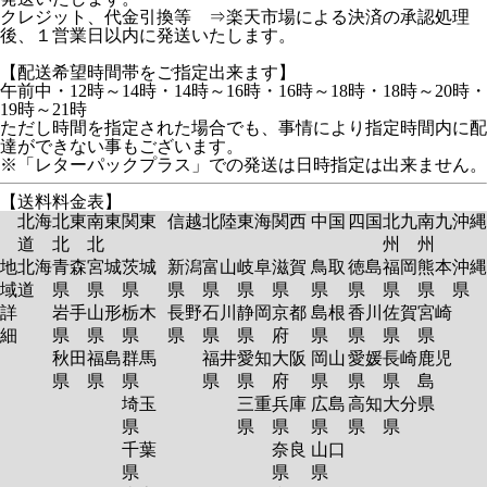
クレジット、代金引換等 ⇒楽天市場による決済の承認処理
後、１営業日以内に発送いたします。
【配送希望時間帯をご指定出来ます】
午前中・12時～14時・14時～16時・16時～18時・18時～20時・
19時～21時
ただし時間を指定された場合でも、事情により指定時間内に配
達ができない事もございます。
※「レターパックプラス」での発送は日時指定は出来ません。
【送料料金表】
北海
北東
南東
関東
信越
北陸
東海
関西
中国
四国
北九
南九
沖縄
道
北
北
州
州
地
北海
青森
宮城
茨城
新潟
富山
岐阜
滋賀
鳥取
徳島
福岡
熊本
沖縄
域
道
県
県
県
県
県
県
県
県
県
県
県
県
詳
岩手
山形
栃木
長野
石川
静岡
京都
島根
香川
佐賀
宮崎
細
県
県
県
県
県
県
府
県
県
県
県
秋田
福島
群馬
福井
愛知
大阪
岡山
愛媛
長崎
鹿児
県
県
県
県
県
府
県
県
県
島
埼玉
三重
兵庫
広島
高知
大分
県
県
県
県
県
県
県
千葉
奈良
山口
県
県
県