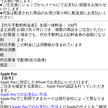
うお願い致します。
●ご注文後にショップからメールにてお支払い総額をお知らせ
いたします。
●代金は配達された商品のお受け取り時に配送員にお支払いく
ださい。
【代引手数料料金表】 全国一律料金： 330円
まとめ買
お届け先１件につき、複数の商品をご注文いただい
い計算規
た場合でも、代引手数料は上記料金表の金額になり
則
ます。
代引手数
この料金には消費税が含まれています
料分消費
税
代引業者
宅配便(佐川急便)
指定
Apple Pay
【備考】
Apple Payに対応したiPhoneでお支払いいただけます。
ご注文を確定する直前に、Apple Payの認証を行っていただき
ます。
Apple Payでのお支払い方法
Apple Payでご利用できるカードは発行会社によって異なりま
す。
詳細は
Apple Payでのお支払い方法
よりAppleのサイトをご確認