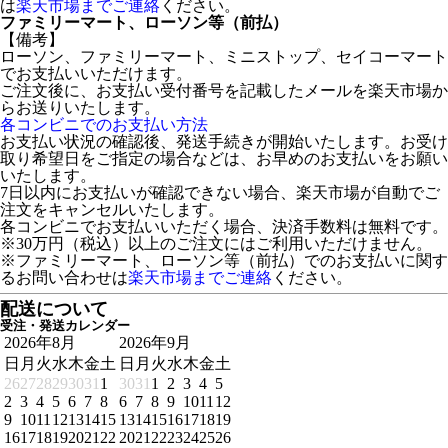
は
楽天市場までご連絡
ください。
ファミリーマート、ローソン等（前払）
【備考】
ローソン、ファミリーマート、ミニストップ、セイコーマート
でお支払いいただけます。
ご注文後に、お支払い受付番号を記載したメールを楽天市場か
らお送りいたします。
各コンビニでのお支払い方法
お支払い状況の確認後、発送手続きが開始いたします。お受け
取り希望日をご指定の場合などは、お早めのお支払いをお願い
いたします。
7日以内にお支払いが確認できない場合、楽天市場が自動でご
注文をキャンセルいたします。
各コンビニでお支払いいただく場合、決済手数料は無料です。
※30万円（税込）以上のご注文にはご利用いただけません。
※ファミリーマート、ローソン等（前払）でのお支払いに関す
るお問い合わせは
楽天市場までご連絡
ください。
配送について
受注・発送カレンダー
2026年8月
2026年9月
日
月
火
水
木
金
土
日
月
火
水
木
金
土
26
27
28
29
30
31
1
30
31
1
2
3
4
5
2
3
4
5
6
7
8
6
7
8
9
10
11
12
9
10
11
12
13
14
15
13
14
15
16
17
18
19
16
17
18
19
20
21
22
20
21
22
23
24
25
26