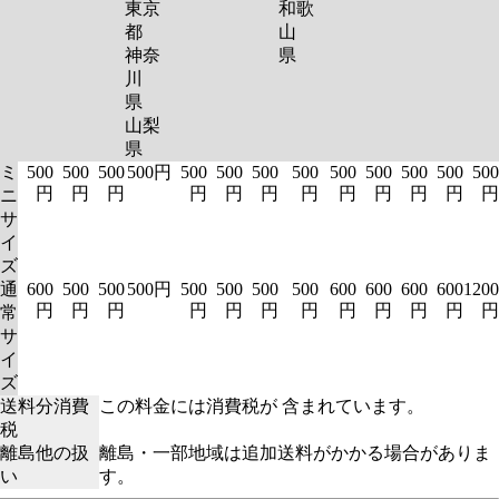
東京
和歌
都
山
神奈
県
川
県
山梨
県
ミ
500
500
500
500円
500
500
500
500
500
500
500
500
500
円
円
円
円
円
円
円
円
円
円
円
円
ニ
サ
イ
ズ
通
600
500
500
500円
500
500
500
500
600
600
600
600
1200
円
円
円
円
円
円
円
円
円
円
円
円
常
サ
イ
ズ
送料分消費
この料金には消費税が 含まれています。
税
離島他の扱
離島・一部地域は追加送料がかかる場合がありま
い
す。