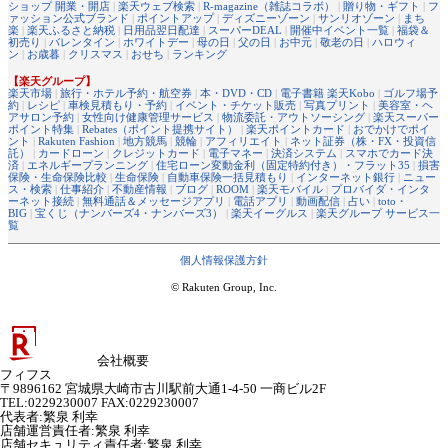
ショップ 開業・開店
|
楽天ウェブ検索
|
R-magazine（雑誌コラボ）
|
贈り物・ギフト
|
フ
ァッション公式ブランド
|
ポイントアップ
|
ディズニーゾーン
|
サンリオゾーン
|
まち
楽
|
楽天ふるさと納税
|
日用品翌日配達
|
スーパーDEAL
|
開催中イベント一覧
|
福袋＆
初売り
|
バレンタイン
|
ホワイトデー
|
母の日
|
父の日
|
お中元
|
敬老の日
|
ハロウィ
ン
|
お歳暮
|
クリスマス
|
おせち
|
ランキング
【楽天グループ】
楽天市場
|
旅行・ホテル予約・航空券
|
本・DVD・CD
|
電子書籍 楽天Kobo
|
ゴルフ場予
約
|
レシピ
|
車検見積もり・予約
|
イベント・チケット販売
|
写真プリント
|
美容室・ヘ
アサロン予約
|
女性向け健康管理サービス
|
物流委託・アウトソーシング
|
楽天スーパー
ポイント特集
|
Rebates（ポイント提携サイト）
|
楽天ポイントカード
|
おでかけでポイ
ント
|
Rakuten Fashion
|
地方競馬
|
競輪
|
アフィリエイト
|
ネット証券（株・FX・投資信
託）
|
カードローン
|
クレジットカード
|
電子マネー
|
決済システム
|
スマホでカード決
済
|
エネルギープランニング
|
住宅ローン変動金利（固定特約付き）・フラット35
|
損害
保険・生命保険比較
|
生命保険
|
自動車保険一括見積もり
|
インターネット銀行
|
ニュー
ス・検索
|
仕事紹介
|
不動産情報
|
ブログ
|
ROOM
|
楽天モバイル
|
プロバイダ・インタ
ーネット接続
|
無料通話＆メッセージアプリ
|
電話アプリ
|
動画配信
|
占い
|
toto・
BIG
|
宝くじ（ナンバーズ4・ナンバーズ3）
|
楽天イーグルス
|
楽天グループ サービス一
覧
個人情報保護方針
© Rakuten Group, Inc.
会社概要
フィフス
〒9896162 宮城県大崎市古川駅前大通1-4-50 一商ビル2F
TEL:0229230007 FAX:0229230007
代表者
:
繁泉 利幸
店舗運営責任者
:
繁泉 利幸
店舗セキュリティ責任者
:
繁泉 利幸