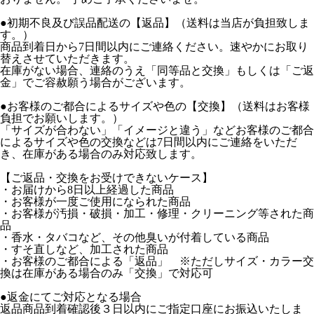
●初期不良及び誤品配送の【返品】（送料は当店が負担致しま
す。）
商品到着日から7日間以内にご連絡ください。速やかにお取り
替えさせていただきます。
在庫がない場合、連絡のうえ「同等品と交換」もしくは「ご返
金」でご容赦願う場合がございます。
●お客様のご都合によるサイズや色の【交換】（送料はお客様
負担でお願いします。）
「サイズが合わない」「イメージと違う」などお客様のご都合
によるサイズや色の交換などは7日間以内にご連絡をいただ
き、在庫がある場合のみ対応致します。
【ご返品・交換をお受けできないケース】
・お届けから8日以上経過した商品
・お客様が一度ご使用になられた商品
・お客様が汚損・破損・加工・修理・クリーニング等された商
品
・香水・タバコなど、その他臭いが付着している商品
・すそ直しなど、加工された商品
・お客様のご都合による「返品」 ※ただしサイズ・カラー交
換は在庫がある場合のみ「交換」で対応可
●返金にてご対応となる場合
返品商品到着確認後３日以内にご指定口座にお振込いたしま