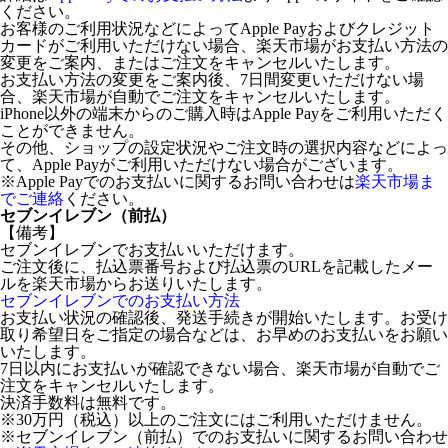
ください。
お客様のご利用状況などによってApple Payおよびクレジット
カードがご利用いただけない場合、楽天市場がお支払い方法の
変更をご案内、またはご注文をキャンセルいたします。
お支払い方法の変更をご案内後、7日間変更いただけない場
合、楽天市場が自動でご注文をキャンセルいたします。
iPhone以外の端末からのご購入時はApple Payをご利用いただく
ことができません。
その他、ショップの設定状況やご注文時の選択内容などによっ
て、Apple Payがご利用いただけない場合がございます。
※Apple Payでのお支払いに関するお問い合わせは
楽天市場ま
でご連絡
ください。
セブンイレブン（前払）
【備考】
セブンイレブンでお支払いいただけます。
ご注文後に、払込票番号および払込票のURLを記載したメー
ルを楽天市場からお送りいたします。
セブンイレブンでのお支払い方法
お支払い状況の確認後、発送手続きが開始いたします。お受け
取り希望日をご指定の場合などは、お早めのお支払いをお願い
いたします。
7日以内にお支払いが確認できない場合、楽天市場が自動でご
注文をキャンセルいたします。
決済手数料は無料です。
※30万円（税込）以上のご注文にはご利用いただけません。
※セブンイレブン（前払）でのお支払いに関するお問い合わせ