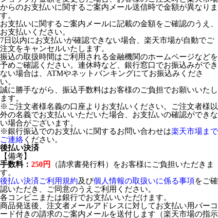
からのお支払いに関するご案内メール送信時で金額が異なりま
す。
お支払いに関するご案内メールに記載の金額をご確認のうえ、
お支払いください。
7日以内にお支払いが確認できない場合、楽天市場が自動でご
注文をキャンセルいたします。
振込の取扱時間はご利用される金融機関のホームページなどを
予めご確認ください。連休時など、銀行窓口でお振込みができ
ない場合は、ATMやネットバンキングにてお振込みくださ
い。
誠に勝手ながら、振込手数料はお客様のご負担でお願いいたし
ます。
※ご注文者様名義の口座よりお支払いください。ご注文者様以
外の名義でお支払いいただいた場合、お支払いの確認ができな
い場合がございます。
※銀行振込でのお支払いに関するお問い合わせは
楽天市場まで
ご連絡
ください。
後払い決済
【備考】
手数料：
250円
（請求書発行料）をお客様にご負担いただきま
す。
後払い決済ご利用規約
及び
個人情報の取扱いに係る事項
をご確
認いただき、ご同意のうえご利用ください。
各コンビニまたは銀行でお支払いいただけます。
商品発送後、注文者メールアドレスに対してお支払い用バーコ
ード付きの請求のご案内メールを送付します（楽天市場の指示