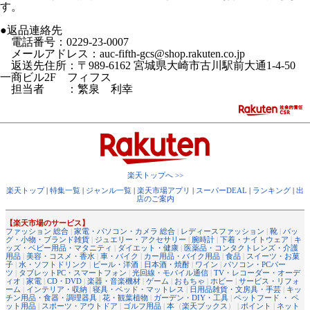
す。
●返品連絡先
電話番号：0229-23-0007
メールアドレス：auc-fifth-gcs@shop.rakuten.co.jp
返送先住所：〒989-6162 宮城県大崎市古川駅前大通1-4-50
一商ビル2F フィフス
担当者 ：繁泉 利幸
楽天トップへ >>
楽天トップ
|
特集一覧
|
ジャンル一覧
|
楽天市場アプリ
|
スーパーDEAL
|
ランキング
|
出
店のご案内
【楽天市場のサービス】
ファッション 総合
|
家電・パソコン・カメラ 総合
|
レディースファッション
|
靴
|
バッ
グ・小物・ブランド雑貨
|
ジュエリー・アクセサリー
|
腕時計
|
下着・ナイトウェア
|
キ
ッズ・ベビー用品・マタニティ
|
ダイエット・健康
|
医薬品・コンタクトレンズ・介護
用品
|
美容・コスメ・香水
|
車・バイク
|
カー用品・バイク用品
|
食品
|
スイーツ・お菓
子
|
水・ソフトドリンク
|
ビール・洋酒
|
日本酒・焼酎
|
ワイン
|
パソコン・PCパー
ツ
|
タブレットPC・スマートフォン
|
光回線・モバイル通信
|
TV・レコーダー・オーデ
ィオ
|
家電
|
CD・DVD
|
楽器・音楽機材
|
ゲーム
|
おもちゃ
|
ホビー
|
サービス・リフォ
ーム
|
インテリア・収納
|
寝具・ベッド・マットレス
|
日用品雑貨・文房具・手芸
|
キッ
チン用品・食器・調理器具
|
花・観葉植物
|
ガーデン・DIY・工具
|
ペットフード ・ ペ
ット用品
|
スポーツ・アウトドア
|
ゴルフ用品
|
本
（
楽天ブックス
） |
ポイント
|
ネット