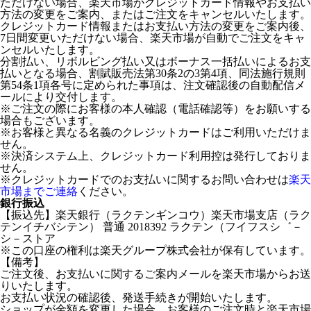
ただけない場合、楽天市場がクレジットカード情報やお支払い
方法の変更をご案内、またはご注文をキャンセルいたします。
クレジットカード情報またはお支払い方法の変更をご案内後、
7日間変更いただけない場合、楽天市場が自動でご注文をキャ
ンセルいたします。
分割払い、リボルビング払い又はボーナス一括払いによるお支
払いとなる場合、割賦販売法第30条2の3第4項、同法施行規則
第54条1項各号に定められた事項は、注文確認後の自動配信メ
ールにより交付します。
※ご注文の際にお客様の本人確認（電話確認等）をお願いする
場合もございます。
※お客様と異なる名義のクレジットカードはご利用いただけま
せん。
※決済システム上、クレジットカード利用控は発行しておりま
せん。
※クレジットカードでのお支払いに関するお問い合わせは
楽天
市場までご連絡
ください。
銀行振込
【振込先】楽天銀行（ラクテンギンコウ）楽天市場支店（ラク
テンイチバシテン） 普通 2018392 ラクテン（フイフスシ゛－
シ－ストア
※この口座の権利は楽天グループ株式会社が保有しています。
【備考】
ご注文後、お支払いに関するご案内メールを楽天市場からお送
りいたします。
お支払い状況の確認後、発送手続きが開始いたします。
ショップが金額を変更した場合、お客様のご注文時と楽天市場