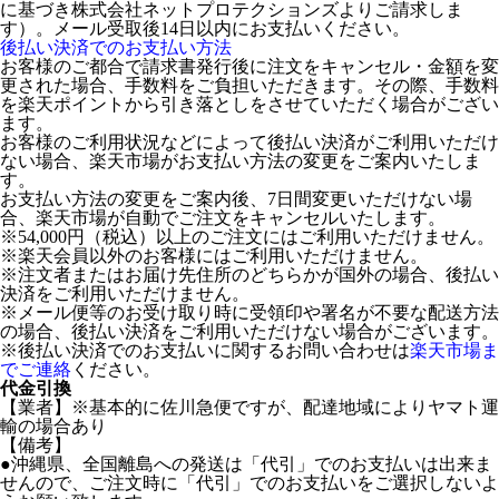
に基づき株式会社ネットプロテクションズよりご請求しま
す）。メール受取後14日以内にお支払いください。
後払い決済でのお支払い方法
お客様のご都合で請求書発行後に注文をキャンセル・金額を変
更された場合、手数料をご負担いただきます。その際、手数料
を楽天ポイントから引き落としをさせていただく場合がござい
ます。
お客様のご利用状況などによって後払い決済がご利用いただけ
ない場合、楽天市場がお支払い方法の変更をご案内いたしま
す。
お支払い方法の変更をご案内後、7日間変更いただけない場
合、楽天市場が自動でご注文をキャンセルいたします。
※54,000円（税込）以上のご注文にはご利用いただけません。
※楽天会員以外のお客様にはご利用いただけません。
※注文者またはお届け先住所のどちらかが国外の場合、後払い
決済をご利用いただけません。
※メール便等のお受け取り時に受領印や署名が不要な配送方法
の場合、後払い決済をご利用いただけない場合がございます。
※後払い決済でのお支払いに関するお問い合わせは
楽天市場ま
でご連絡
ください。
代金引換
【業者】※基本的に佐川急便ですが、配達地域によりヤマト運
輸の場合あり
【備考】
●沖縄県、全国離島への発送は「代引」でのお支払いは出来ま
せんので、ご注文時に「代引」でのお支払いをご選択しないよ