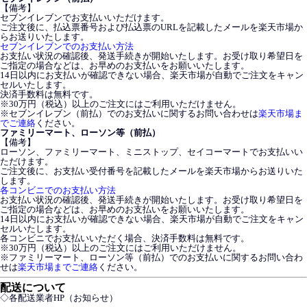
【備考】
セブンイレブンでお支払いいただけます。
ご注文後に、払込票番号および払込票のURLを記載したメールを楽天市場か
らお送りいたします。
セブンイレブンでのお支払い方法
お支払い状況の確認後、発送手続きが開始いたします。お受け取り希望日を
ご指定の場合などは、お早めのお支払いをお願いいたします。
14日以内にお支払いが確認できない場合、楽天市場が自動でご注文をキャン
セルいたします。
決済手数料は無料です。
※30万円（税込）以上のご注文にはご利用いただけません。
※セブンイレブン（前払）でのお支払いに関するお問い合わせは
楽天市場ま
でご連絡
ください。
ファミリーマート、ローソン等（前払）
【備考】
ローソン、ファミリーマート、ミニストップ、セイコーマートでお支払いい
ただけます。
ご注文後に、お支払い受付番号を記載したメールを楽天市場からお送りいた
します。
各コンビニでのお支払い方法
お支払い状況の確認後、発送手続きが開始いたします。お受け取り希望日を
ご指定の場合などは、お早めのお支払いをお願いいたします。
14日以内にお支払いが確認できない場合、楽天市場が自動でご注文をキャン
セルいたします。
各コンビニでお支払いいただく場合、決済手数料は無料です。
※30万円（税込）以上のご注文にはご利用いただけません。
※ファミリーマート、ローソン等（前払）でのお支払いに関するお問い合わ
せは
楽天市場までご連絡
ください。
配送について
◇各配送業者HP（お知らせ）