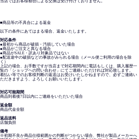
当店ではお客様都合による交換は受け付けておりません。
■
商品等の不具合による返金
以下の条件にあてはまる場合、返金いたします。
対応条件
●最初から商品が破損・汚損していた場合
●商品がご注文と異なる場合
●商品がSALE・訳あり対象品ではない
●配送途中の破損などの事故がみられる場合（メール便ご利用の場合を除
く）
上記の場合、お手数ですが当店まで対応期間内に電話もしくは、購入履歴一
覧の「ショップヘの問い合わせ」にてご連絡いただければ対応致します。
着払い等でのお客様判断の返送はお受けいたしかねますので、必ずご連絡い
ただきますよう、よろしくお願いいたします。
対応可能期間
商品到着後7日以内にご連絡をいただいた場合
返金額
商品代金全額
返品送料
店舗負担
備考
※初期不良か商品仕様範囲かの判断がつかない場合、弊社が製品メーカーへ