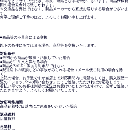
確認をとらせていただき、再度ご連絡となる場合がございます。商品仕様範
囲の場合返金対応致しかねます。
※交換品を弊社ではなく、製品メーカーから直接お送りする場合がございま
す。
何卒ご理解ご了承のほど、よろしくお願い申し上げます。
■
商品等の不具合による交換
以下の条件にあてはまる場合、商品等を交換いたします。
対応条件
●最初から商品が破損・汚損していた場合
●商品がご注文と異なる場合
●商品がSALE・訳あり対象品ではない
●配送途中の破損などの事故がみられる場合（メール便ご利用の場合を除
く）
上記の場合、お手数ですが当店まで対応期間内に電話もしくは、購入履歴一
覧の「ショップヘの問い合わせ」にてご連絡いただければ対応致します。
着払い等でのお客様判断の返送はお受けいたしかねますので、必ずご連絡い
ただきますよう、よろしくお願いいたします。
対応可能期間
商品到着後7日以内にご連絡をいただいた場合
返品送料
店舗負担
再送料