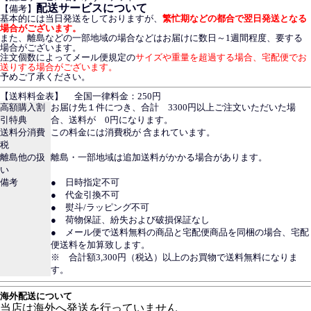
配送サービスについて
【備考】
基本的には当日発送をしておりますが、
繁忙期などの都合で翌日発送となる
場合がございます。
また、離島などの一部地域の場合などはお届けに数日～1週間程度、要する
場合がございます。
注文個数によってメール便規定の
サイズや重量を超過する場合、宅配便でお
送りする場合がございます。
予めご了承ください。
【送料料金表】
全国一律料金：250円
高額購入割
お届け先１件につき、合計 3300円以上ご注文いただいた場
引特典
合、送料が 0円になります。
送料分消費
この料金には消費税が 含まれています。
税
離島他の扱
離島・一部地域は追加送料がかかる場合があります。
い
備考
● 日時指定不可
● 代金引換不可
● 熨斗/ラッピング不可
● 荷物保証、紛失および破損保証なし
● メール便で送料無料の商品と宅配便商品を同梱の場合、宅配
便送料を加算致します。
※ 合計額3,300円（税込）以上のお買物で送料無料になりま
す。
海外配送について
当店は海外へ発送を行っていません