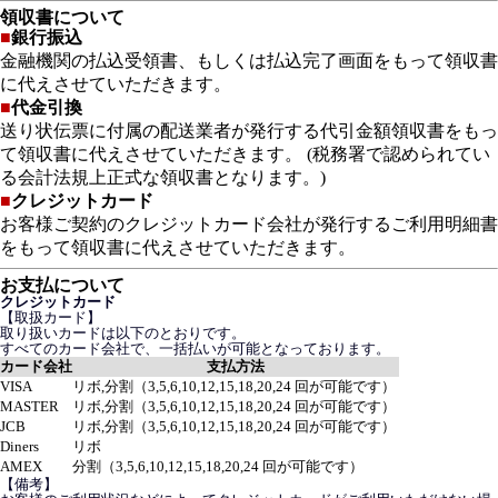
領収書について
■
銀行振込
金融機関の払込受領書、もしくは払込完了画面をもって領収書
に代えさせていただきます。
■
代金引換
送り状伝票に付属の配送業者が発行する代引金額領収書をもっ
て領収書に代えさせていただきます。 (税務署で認められてい
る会計法規上正式な領収書となります。)
■
クレジットカード
お客様ご契約のクレジットカード会社が発行するご利用明細書
をもって領収書に代えさせていただきます。
お支払について
クレジットカード
【取扱カード】
取り扱いカードは以下のとおりです。
すべてのカード会社で、一括払いが可能となっております。
カード会社
支払方法
VISA
リボ,分割（3,5,6,10,12,15,18,20,24 回が可能です）
MASTER
リボ,分割（3,5,6,10,12,15,18,20,24 回が可能です）
JCB
リボ,分割（3,5,6,10,12,15,18,20,24 回が可能です）
Diners
リボ
AMEX
分割（3,5,6,10,12,15,18,20,24 回が可能です）
【備考】