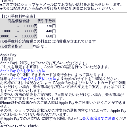
【備考】
●ご注文後にショップからメールにてお支払い総額をお知らせいたします。
●代金は配達された商品のお受け取り時に配送員にお支払いください。
【代引手数料料金表】
商品価格合計
代引手数料
～ 10000円
330円
10001 ～ 30000円
440円
30001 ～ 100000円
660円
代引手数料分消費税
この料金には消費税が含まれています
代引業者指定
指定なし
Apple Pay
【備考】
Apple Payに対応したiPhoneでお支払いいただけます。
ご注文を確定する直前に、Apple Payの認証を行っていただきます。
Apple Payでのお支払い方法
Apple Payでご利用できるカードは発行会社によって異なります。
詳細は
Apple Payでのお支払い方法
よりAppleのサイトをご確認ください。
お客様のご利用状況などによってApple Payおよびクレジットカードがご利用
いただけない場合、楽天市場がお支払い方法の変更をご案内、またはご注文
をキャンセルいたします。
お支払い方法の変更をご案内後、7日間変更いただけない場合、楽天市場が
自動でご注文をキャンセルいたします。
iPhone以外の端末からのご購入時はApple Payをご利用いただくことができま
せん。
その他、ショップの設定状況やご注文時の選択内容などによって、Apple Pay
がご利用いただけない場合がございます。
※Apple Payでのお支払いに関するお問い合わせは
楽天市場までご連絡
くださ
い。
セブンイレブン（前払）