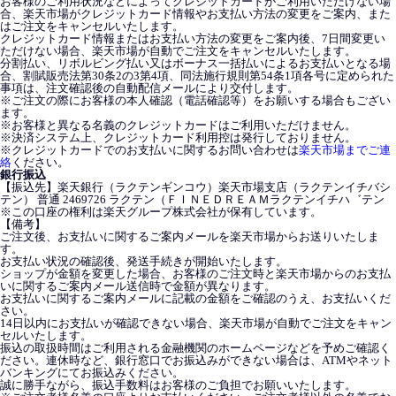
お客様のご利用状況などによってクレジットカードがご利用いただけない場
合、楽天市場がクレジットカード情報やお支払い方法の変更をご案内、また
はご注文をキャンセルいたします。
クレジットカード情報またはお支払い方法の変更をご案内後、7日間変更い
ただけない場合、楽天市場が自動でご注文をキャンセルいたします。
分割払い、リボルビング払い又はボーナス一括払いによるお支払いとなる場
合、割賦販売法第30条2の3第4項、同法施行規則第54条1項各号に定められた
事項は、注文確認後の自動配信メールにより交付します。
※ご注文の際にお客様の本人確認（電話確認等）をお願いする場合もござい
ます。
※お客様と異なる名義のクレジットカードはご利用いただけません。
※決済システム上、クレジットカード利用控は発行しておりません。
※クレジットカードでのお支払いに関するお問い合わせは
楽天市場までご連
絡
ください。
銀行振込
【振込先】楽天銀行（ラクテンギンコウ）楽天市場支店（ラクテンイチバシ
テン） 普通 2469726 ラクテン（ＦＩＮＥＤＲＥＡＭラクテンイチハ゛テン
※この口座の権利は楽天グループ株式会社が保有しています。
【備考】
ご注文後、お支払いに関するご案内メールを楽天市場からお送りいたしま
す。
お支払い状況の確認後、発送手続きが開始いたします。
ショップが金額を変更した場合、お客様のご注文時と楽天市場からのお支払
いに関するご案内メール送信時で金額が異なります。
お支払いに関するご案内メールに記載の金額をご確認のうえ、お支払いくだ
さい。
14日以内にお支払いが確認できない場合、楽天市場が自動でご注文をキャン
セルいたします。
振込の取扱時間はご利用される金融機関のホームページなどを予めご確認く
ださい。連休時など、銀行窓口でお振込みができない場合は、ATMやネット
バンキングにてお振込みください。
誠に勝手ながら、振込手数料はお客様のご負担でお願いいたします。