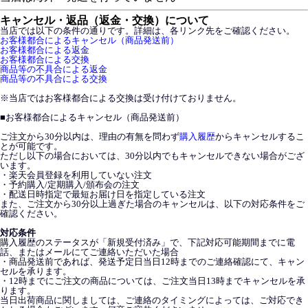
キャンセル・返品（返金・交換）について
当店では以下の条件の通りです。詳細は、各リンク先をご確認ください。
お客様都合によるキャンセル（商品発送前）
お客様都合による返金
お客様都合による交換
商品等の不具合による返金
商品等の不具合による交換
※当店ではお客様都合による交換は受け付けておりません。
■
お客様都合によるキャンセル（商品発送前）
ご注文から30分以内は、理由の有無を問わず
購入履歴
からキャンセルするこ
とが可能です。
ただし以下の場合においては、30分以内でもキャンセルできない場合がござ
います。
・楽天会員登録を利用していない注文
・予約購入/定期購入/頒布会の注文
・配送日時指定で最短お届け日を指定している注文
また、ご注文から30分以上過ぎた場合のキャンセルは、以下の対応条件をご
確認ください。
対応条件
購入履歴のステータスが「新規受付済み」で、下記対応可能期間までに電
話、またはメールにてご連絡いただいた場合
・商品発送前であれば、発送予定日当日12時までのご連絡確認にて、キャン
セルを承ります。
・12時までにご注文の商品については、ご注文当日13時までキャンセルを承
ります。
当日出荷商品に関しましては、ご連絡のタイミングによっては、ご対応でき