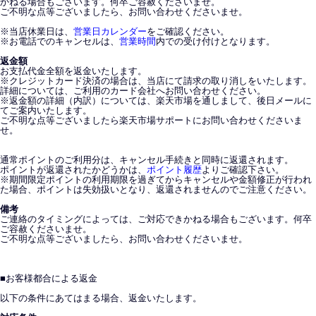
かねる場合もございます。何卒ご容赦くださいませ。
ご不明な点等ございましたら、お問い合わせくださいませ。
※当店休業日は、
営業日カレンダー
をご確認ください。
※お電話でのキャンセルは、
営業時間
内での受け付けとなります。
返金額
お支払代金全額を返金いたします。
※クレジットカード決済の場合は、当店にて請求の取り消しをいたします。
詳細については、ご利用のカード会社へお問い合わせください。
※返金額の詳細（内訳）については、楽天市場を通しまして、後日メールに
てご案内いたします。
ご不明な点等ございましたら楽天市場サポートにお問い合わせくださいま
せ。
通常ポイントのご利用分は、キャンセル手続きと同時に返還されます。
ポイントが返還されたかどうかは、
ポイント履歴
よりご確認下さい。
※期間限定ポイントの利用期限を過ぎてからキャンセルや金額修正が行われ
た場合、ポイントは失効扱いとなり、返還されませんのでご注意ください。
備考
ご連絡のタイミングによっては、ご対応できかねる場合もございます。何卒
ご容赦くださいませ。
ご不明な点等ございましたら、お問い合わせくださいませ。
■
お客様都合による返金
以下の条件にあてはまる場合、返金いたします。