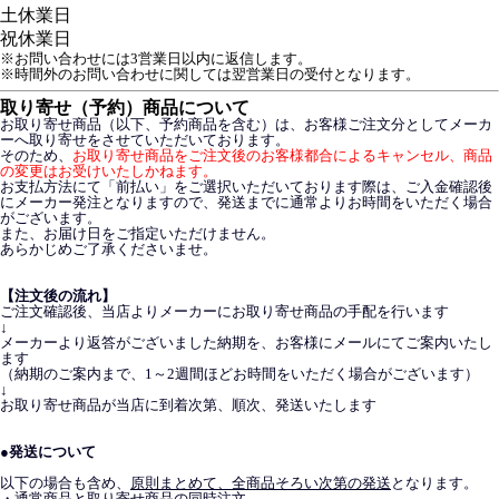
土
休業日
祝
休業日
※お問い合わせには3営業日以内に返信します。
※時間外のお問い合わせに関しては翌営業日の受付となります。
取り寄せ（予約）商品について
お取り寄せ商品（以下、予約商品を含む）は、お客様ご注文分としてメーカ
ーへ取り寄せをさせていただいております。
そのため、
お取り寄せ商品をご注文後のお客様都合によるキャンセル、商品
の変更はお受けいたしかねます。
お支払方法にて「前払い」をご選択いただいております際は、ご入金確認後
にメーカー発注となりますので、発送までに通常よりお時間をいただく場合
がございます。
また、お届け日をご指定いただけません。
あらかじめご了承くださいませ。
【注文後の流れ】
ご注文確認後、当店よりメーカーにお取り寄せ商品の手配を行います
↓
メーカーより返答がございました納期を、お客様にメールにてご案内いたし
ます
（納期のご案内まで、1～2週間ほどお時間をいただく場合がございます）
↓
お取り寄せ商品が当店に到着次第、順次、発送いたします
●発送について
以下の場合も含め、
原則まとめて、全商品そろい次第の発送
となります。
・通常商品と取り寄せ商品の同時注文