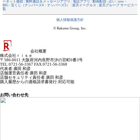
ーネット接続
|
無料通話＆メッセージアプリ
|
電話アプリ
|
動画配信
|
占い
|
toto・
BIG
|
宝くじ（ナンバーズ4・ナンバーズ3）
|
楽天イーグルス
|
楽天グループ サービス一
覧
個人情報保護方針
© Rakuten Group, Inc.
会社概要
株式会社ｒｉｓｅ
〒586-0011 大阪府河内長野市汐の宮町6番3号
TEL:0721-56-3367 FAX:0721-56-3368
代表者
:
廣田 和彦
店舗運営責任者
:
廣田 和彦
店舗セキュリティ責任者
:
廣田 和彦
購入履歴からの適格請求書発行:対応可能
お問い合わせ先