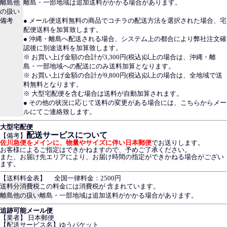
離島他
離島・一部地域は追加送料がかかる場合があります。
の扱い
備考
● メール便送料無料の商品でコチラの配送方法を選択された場合、宅
配便送料を加算致します。
● 沖縄・離島へ配送される場合、システム上の都合により弊社注文確
認後に別途送料を加算致します。
※ お買い上げ金額の合計が3,300円(税込)以上の場合は、沖縄・離
島・一部地域への配送にのみ送料加算となります。
※ お買い上げ金額の合計が9,800円(税込)以上の場合は、全地域で送
料無料となります。
※ 大型宅配便を含む場合は送料が自動加算されます。
● その他の状況に応じて送料の変更がある場合には、こちらからメー
ルにてご連絡致します。
大型宅配便
配送サービスについて
【備考】
佐川急便をメインに、物量やサイズに伴い日本郵便
でお送りします。
お客様によるご指定はできかねますので、予めご了承ください。
また、お届け先エリアにより、お届け時間の指定ができかねる場合がござい
ます。
【送料料金表】
全国一律料金：2500円
送料分消費税
この料金には消費税が 含まれています。
離島他の扱い
離島・一部地域は追加送料がかかる場合があります。
追跡可能メール便
【業者】 日本郵便
【配送サービス名】ゆうパケット