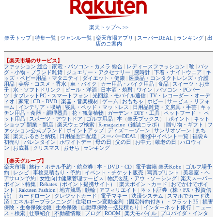
楽天トップへ >>
楽天トップ
|
特集一覧
|
ジャンル一覧
|
楽天市場アプリ
|
スーパーDEAL
|
ランキング
|
出
店のご案内
【楽天市場のサービス】
ファッション 総合
|
家電・パソコン・カメラ 総合
|
レディースファッション
|
靴
|
バッ
グ・小物・ブランド雑貨
|
ジュエリー・アクセサリー
|
腕時計
|
下着・ナイトウェア
|
キ
ッズ・ベビー用品・マタニティ
|
ダイエット・健康
|
医薬品・コンタクトレンズ・介護
用品
|
美容・コスメ・香水
|
車・バイク
|
カー用品・バイク用品
|
食品
|
スイーツ・お菓
子
|
水・ソフトドリンク
|
ビール・洋酒
|
日本酒・焼酎
|
ワイン
|
パソコン・PCパー
ツ
|
タブレットPC・スマートフォン
|
光回線・モバイル通信
|
TV・レコーダー・オーデ
ィオ
|
家電
|
CD・DVD
|
楽器・音楽機材
|
ゲーム
|
おもちゃ
|
ホビー
|
サービス・リフォ
ーム
|
インテリア・収納
|
寝具・ベッド・マットレス
|
日用品雑貨・文房具・手芸
|
キッ
チン用品・食器・調理器具
|
花・観葉植物
|
ガーデン・DIY・工具
|
ペットフード ・ ペ
ット用品
|
スポーツ・アウトドア
|
ゴルフ用品
|
本
（
楽天ブックス
） |
ポイント
|
ネット
ショップ 開業・開店
|
楽天ウェブ検索
|
R-magazine（雑誌コラボ）
|
贈り物・ギフト
|
フ
ァッション公式ブランド
|
ポイントアップ
|
ディズニーゾーン
|
サンリオゾーン
|
まち
楽
|
楽天ふるさと納税
|
日用品翌日配達
|
スーパーDEAL
|
開催中イベント一覧
|
福袋＆
初売り
|
バレンタイン
|
ホワイトデー
|
母の日
|
父の日
|
お中元
|
敬老の日
|
ハロウィ
ン
|
お歳暮
|
クリスマス
|
おせち
|
ランキング
【楽天グループ】
楽天市場
|
旅行・ホテル予約・航空券
|
本・DVD・CD
|
電子書籍 楽天Kobo
|
ゴルフ場予
約
|
レシピ
|
車検見積もり・予約
|
イベント・チケット販売
|
写真プリント
|
美容室・ヘ
アサロン予約
|
女性向け健康管理サービス
|
物流委託・アウトソーシング
|
楽天スーパー
ポイント特集
|
Rebates（ポイント提携サイト）
|
楽天ポイントカード
|
おでかけでポイ
ント
|
Rakuten Fashion
|
地方競馬
|
競輪
|
アフィリエイト
|
ネット証券（株・FX・投資信
託）
|
カードローン
|
クレジットカード
|
電子マネー
|
決済システム
|
スマホでカード決
済
|
エネルギープランニング
|
住宅ローン変動金利（固定特約付き）・フラット35
|
損害
保険・生命保険比較
|
生命保険
|
自動車保険一括見積もり
|
インターネット銀行
|
ニュー
ス・検索
|
仕事紹介
|
不動産情報
|
ブログ
|
ROOM
|
楽天モバイル
|
プロバイダ・インタ