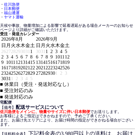
・
佐川急便
・
日本郵便
・
福山通運
・
ヤマト運輸
天候や事故、物量増加による影響で延着遅延がある場合メーカーのお知らせ
ページより詳細がご確認いただけます。
受注・発送カレンダー
2026年8月
2026年9月
日
月
火
水
木
金
土
日
月
火
水
木
金
土
26
27
28
29
30
31
1
30
31
1
2
3
4
5
2
3
4
5
6
7
8
6
7
8
9
10
11
12
9
10
11
12
13
14
15
13
14
15
16
17
18
19
16
17
18
19
20
21
22
20
21
22
23
24
25
26
23
24
25
26
27
28
29
27
28
29
30
1
2
3
30
31
1
2
3
4
5
■
休業日（受注・発送対応なし）
■
受注対応のみ
■
発送対応のみ
宅配便
配送サービスについて
【備考】
佐川急便をメインに、物量やサイズに伴い日本郵便
でお送りします。
お客様によるご指定はできかねますので、予めご了承ください。
また、お届け先エリアにより、お届け時間の指定ができかねる場合がござい
ます。
下記料金表の3,980円以上の送料は、お届け
【送料料金表】