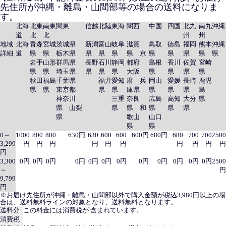
先住所が沖縄・離島・山間部等の場合の送料になりま
す。
北海
北東
南東
関東
信越
北陸
東海
関西
中国
四国
北九
南九
沖縄
道
北
北
州
州
地域
北海
青森
宮城
茨城県
新潟
富山
岐阜
滋賀
鳥取
徳島
福岡
熊本
沖縄
詳細
道
県
県
栃木県
県
県
県
県 京
県
県
県
県
県
岩手
山形
群馬県
長野
石川
静岡
都府
島根
香川
佐賀
宮崎
県
県
埼玉県
県
県
県
大阪
県
県
県
県
秋田
福島
千葉県
福井
愛知
府 兵
岡山
愛媛
長崎
鹿児
県
県
東京都
県
県
庫県
県
県
県
島
神奈川
三重
奈良
広島
高知
大分
県
県 山梨
県
県 和
県
県
県
県
歌山
山口
県
県
0～
1000
800
800
630円
630
600
600
600円
680円
680
700
700
2500
3,299
円
円
円
円
円
円
円
円
円
円
円
3,300
0円
0円
0円
0円
0円
0円
0円
0円
0円
0円
0円
0円
2500
～
円
9,799
円
※お届け先住所が沖縄・離島・山間部以外で購入金額が税込3,980円以上の場
合は、送料無料ラインの対象となり、送料無料となります。
送料分
この料金には消費税が 含まれています。
消費税