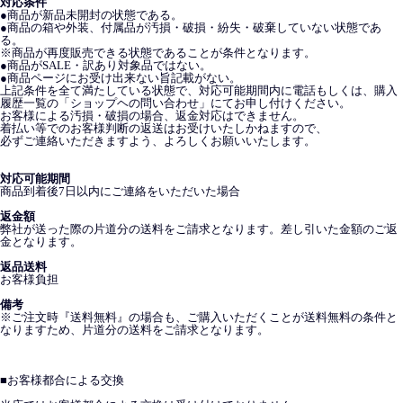
対応条件
●商品が新品未開封の状態である。
●商品の箱や外装、付属品が汚損・破損・紛失・破棄していない状態であ
る。
※商品が再度販売できる状態であることが条件となります。
●商品がSALE・訳あり対象品ではない。
●商品ページにお受け出来ない旨記載がない。
上記条件を全て満たしている状態で、対応可能期間内に電話もしくは、購入
履歴一覧の「ショップヘの問い合わせ」にてお申し付けください。
お客様による汚損・破損の場合、返金対応はできません。
着払い等でのお客様判断の返送はお受けいたしかねますので、
必ずご連絡いただきますよう、よろしくお願いいたします。
対応可能期間
商品到着後7日以内にご連絡をいただいた場合
返金額
弊社が送った際の片道分の送料をご請求となります。差し引いた金額のご返
金となります。
返品送料
お客様負担
備考
※ご注文時『送料無料』の場合も、ご購入いただくことが送料無料の条件と
なりますため、片道分の送料をご請求となります。
■
お客様都合による交換