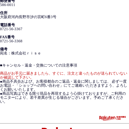
郵便番号
586-0011
住所
大阪府河内長野市汐の宮町6番3号
電話番号
0721-56-3367
FAX番号
0721-56-3368
備考
宛名：株式会社ｒｉｓｅ
■
キャンセル・返金・交換についての注意事項
商品がお手元に届きましたら、すぐに、注文と違ったものが送られていない
か確認して下さい。
●商品不具合および、お客様都合のご返品・返金に関しましては、 必ず一度
お電話・「ショップヘの問い合わせ」にてご連絡いただきますよう、よろし
くお願いいたします。
●商品写真はできる限り現品を再現するよう心掛けておりますが、ご利用の
モニターにより、若干差異が生じる場合がございます。予めご了承くださ
い。