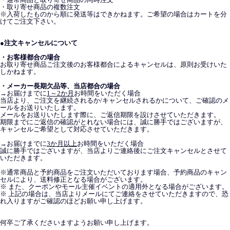
・取り寄せ商品の複数注文
※入荷したものから順に発送等はできかねます。ご希望の場合はカートを分
けてご注文下さい。
●注文キャンセルについて
・お客様都合の場合
お取り寄せ商品ご注文後のお客様都合によるキャンセルは、原則お受けいた
しかねます。
・メーカー長期欠品等、当店都合の場合
→お届けまでに
1～2か月
お時間をいただく場合
当店より、ご注文を継続されるか/キャンセルされるかについて、ご確認のメ
ールをお送りいたします。
メールをお送りいたします際に、ご返信期限を設けさせていただきます。
期限までにご返信の確認がとれない場合には、誠に勝手ではございますが、
キャンセルご希望として対応させていただきます。
→お届けまでに
3か月以上
お時間をいただく場合
誠に勝手ではございますが、当店よりご連絡後にご注文キャンセルとさせて
いただきます。
※通常商品と予約商品をご注文いただいております場合、予約商品のキャン
セルにより、送料修正となる場合がございます。
※ また、クーポンやモール主催イベントの適用外となる場合がございます。
※ 上記の場合は、当店よりメールにてご連絡をさせていただきますので、恐
れ入りますがご確認のほどお願い申し上げます。
何卒ご了承くださいますようお願い申し上げます。