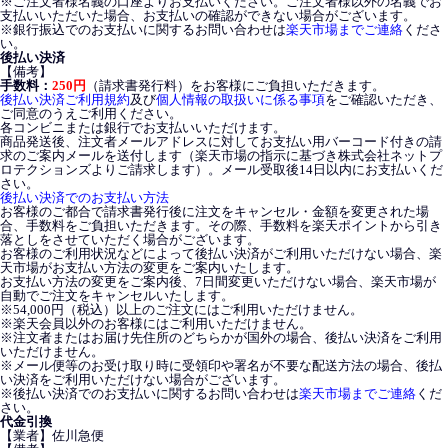
※ご注文者様名義の口座よりお支払いください。ご注文者様以外の名義でお
支払いいただいた場合、お支払いの確認ができない場合がございます。
※銀行振込でのお支払いに関するお問い合わせは
楽天市場までご連絡
くださ
い。
後払い決済
【備考】
手数料：
250円
（請求書発行料）をお客様にご負担いただきます。
後払い決済ご利用規約
及び
個人情報の取扱いに係る事項
をご確認いただき、
ご同意のうえご利用ください。
各コンビニまたは銀行でお支払いいただけます。
商品発送後、注文者メールアドレスに対してお支払い用バーコード付きの請
求のご案内メールを送付します（楽天市場の指示に基づき株式会社ネットプ
ロテクションズよりご請求します）。メール受取後14日以内にお支払いくだ
さい。
後払い決済でのお支払い方法
お客様のご都合で請求書発行後に注文をキャンセル・金額を変更された場
合、手数料をご負担いただきます。その際、手数料を楽天ポイントから引き
落としをさせていただく場合がございます。
お客様のご利用状況などによって後払い決済がご利用いただけない場合、楽
天市場がお支払い方法の変更をご案内いたします。
お支払い方法の変更をご案内後、7日間変更いただけない場合、楽天市場が
自動でご注文をキャンセルいたします。
※54,000円（税込）以上のご注文にはご利用いただけません。
※楽天会員以外のお客様にはご利用いただけません。
※注文者またはお届け先住所のどちらかが国外の場合、後払い決済をご利用
いただけません。
※メール便等のお受け取り時に受領印や署名が不要な配送方法の場合、後払
い決済をご利用いただけない場合がございます。
※後払い決済でのお支払いに関するお問い合わせは
楽天市場までご連絡
くだ
さい。
代金引換
【業者】佐川急便