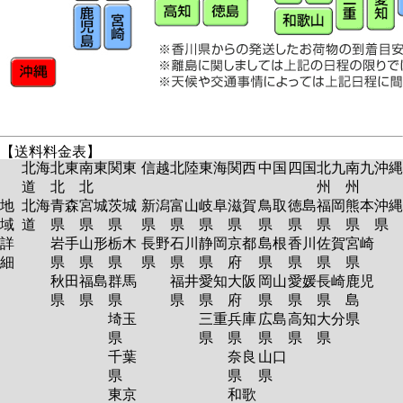
【送料料金表】
北海
北東
南東
関東
信越
北陸
東海
関西
中国
四国
北九
南九
沖縄
道
北
北
州
州
地
北海
青森
宮城
茨城
新潟
富山
岐阜
滋賀
鳥取
徳島
福岡
熊本
沖縄
域
道
県
県
県
県
県
県
県
県
県
県
県
県
詳
岩手
山形
栃木
長野
石川
静岡
京都
島根
香川
佐賀
宮崎
細
県
県
県
県
県
県
府
県
県
県
県
秋田
福島
群馬
福井
愛知
大阪
岡山
愛媛
長崎
鹿児
県
県
県
県
県
府
県
県
県
島
埼玉
三重
兵庫
広島
高知
大分
県
県
県
県
県
県
県
千葉
奈良
山口
県
県
県
東京
和歌