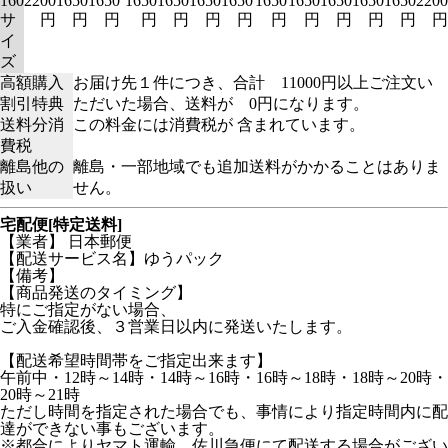
160
2200
1650
1650
1650
1650
1650
1650
1650
1650
1650
1650
1650
2200
サ
円
円
円
円
円
円
円
円
円
円
円
円
円
イ
ズ
高額購入
お届け先１件につき、合計 11000円以上ご注文い
割引特典
ただいた場合、送料が 0円になります。
送料分消
この料金には消費税が 含まれています。
費税
離島他の
離島・一部地域でも追加送料がかかることはありま
扱い
せん。
宅配便[特定送料]
【業者】 日本郵便
【配送サービス名】ゆうパック
【備考】
【商品発送のタイミング】
特にご指定がない場合、
ご入金確認後、３営業日以内に発送いたします。
【配送希望時間帯をご指定出来ます】
午前中・12時～14時・14時～16時・16時～18時・18時～20時・
20時～21時
ただし時間を指定された場合でも、事情により指定時間内に配
達ができない事もございます。
※都合によりヤマト運輸、佐川急便にて配送する場合がござい