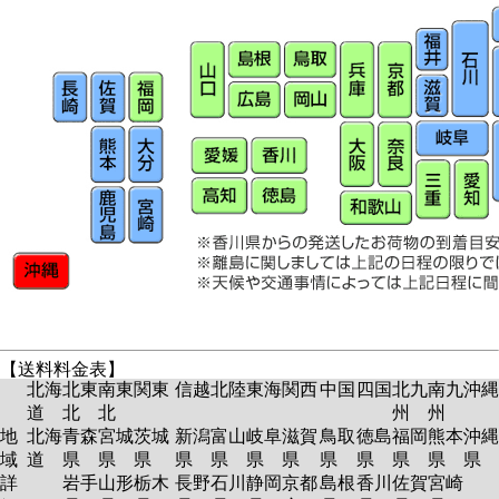
【送料料金表】
北海
北東
南東
関東
信越
北陸
東海
関西
中国
四国
北九
南九
沖縄
道
北
北
州
州
地
北海
青森
宮城
茨城
新潟
富山
岐阜
滋賀
鳥取
徳島
福岡
熊本
沖縄
域
道
県
県
県
県
県
県
県
県
県
県
県
県
詳
岩手
山形
栃木
長野
石川
静岡
京都
島根
香川
佐賀
宮崎