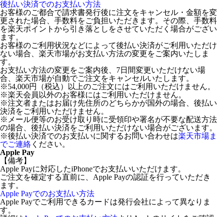
後払い決済でのお支払い方法
お客様のご都合で請求書発行後に注文をキャンセル・金額を変
更された場合、手数料をご負担いただきます。その際、手数料
を楽天ポイントから引き落としをさせていただく場合がござい
ます。
お客様のご利用状況などによって後払い決済がご利用いただけ
ない場合、楽天市場がお支払い方法の変更をご案内いたしま
す。
お支払い方法の変更をご案内後、7日間変更いただけない場
合、楽天市場が自動でご注文をキャンセルいたします。
※54,000円（税込）以上のご注文にはご利用いただけません。
※楽天会員以外のお客様にはご利用いただけません。
※注文者またはお届け先住所のどちらかが国外の場合、後払い
決済をご利用いただけません。
※メール便等のお受け取り時に受領印や署名が不要な配送方法
の場合、後払い決済をご利用いただけない場合がございます。
※後払い決済でのお支払いに関するお問い合わせは
楽天市場ま
でご連絡
ください。
Apple Pay
【備考】
Apple Payに対応したiPhoneでお支払いいただけます。
ご注文を確定する直前に、Apple Payの認証を行っていただき
ます。
Apple Payでのお支払い方法
Apple Payでご利用できるカードは発行会社によって異なりま
す。