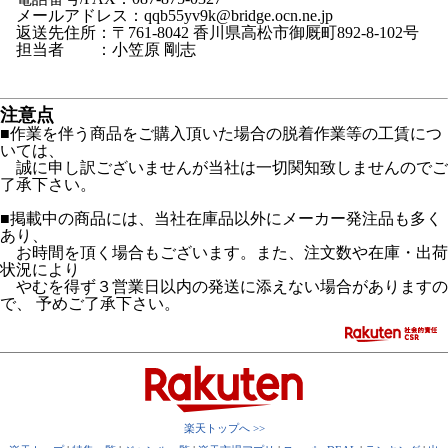
メールアドレス：qqb55yv9k@bridge.ocn.ne.jp
返送先住所：〒761-8042 香川県高松市御厩町892-8-102号
担当者 ：小笠原 剛志
注意点
■作業を伴う商品をご購入頂いた場合の脱着作業等の工賃につ
いては、
誠に申し訳ございませんが当社は一切関知致しませんのでご
了承下さい。
■掲載中の商品には、当社在庫品以外にメーカー発注品も多く
あり、
お時間を頂く場合もございます。また、注文数や在庫・出荷
状況により
やむを得ず３営業日以内の発送に添えない場合がありますの
で、 予めご了承下さい。
楽天トップへ >>