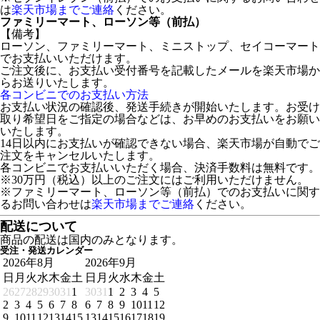
は
楽天市場までご連絡
ください。
ファミリーマート、ローソン等（前払）
【備考】
ローソン、ファミリーマート、ミニストップ、セイコーマート
でお支払いいただけます。
ご注文後に、お支払い受付番号を記載したメールを楽天市場か
らお送りいたします。
各コンビニでのお支払い方法
お支払い状況の確認後、発送手続きが開始いたします。お受け
取り希望日をご指定の場合などは、お早めのお支払いをお願い
いたします。
14日以内にお支払いが確認できない場合、楽天市場が自動でご
注文をキャンセルいたします。
各コンビニでお支払いいただく場合、決済手数料は無料です。
※30万円（税込）以上のご注文にはご利用いただけません。
※ファミリーマート、ローソン等（前払）でのお支払いに関す
るお問い合わせは
楽天市場までご連絡
ください。
配送について
商品の配送は国内のみとなります。
受注・発送カレンダー
2026年8月
2026年9月
日
月
火
水
木
金
土
日
月
火
水
木
金
土
26
27
28
29
30
31
1
30
31
1
2
3
4
5
2
3
4
5
6
7
8
6
7
8
9
10
11
12
9
10
11
12
13
14
15
13
14
15
16
17
18
19