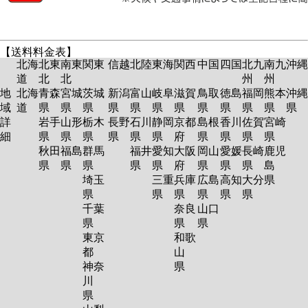
【送料料金表】
北海
北東
南東
関東
信越
北陸
東海
関西
中国
四国
北九
南九
沖縄
道
北
北
州
州
地
北海
青森
宮城
茨城
新潟
富山
岐阜
滋賀
鳥取
徳島
福岡
熊本
沖縄
域
道
県
県
県
県
県
県
県
県
県
県
県
県
詳
岩手
山形
栃木
長野
石川
静岡
京都
島根
香川
佐賀
宮崎
細
県
県
県
県
県
県
府
県
県
県
県
秋田
福島
群馬
福井
愛知
大阪
岡山
愛媛
長崎
鹿児
県
県
県
県
県
府
県
県
県
島
埼玉
三重
兵庫
広島
高知
大分
県
県
県
県
県
県
県
千葉
奈良
山口
県
県
県
東京
和歌
都
山
神奈
県
川
県