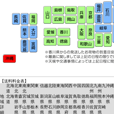
【送料料金表】
北海
北東
南東
関東
信越
北陸
東海
関西
中国
四国
北九
南九
沖縄
道
北
北
州
州
地
北海
青森
宮城
茨城
新潟
富山
岐阜
滋賀
鳥取
徳島
福岡
熊本
沖縄
域
道
県
県
県
県
県
県
県
県
県
県
県
県
詳
岩手
山形
栃木
長野
石川
静岡
京都
島根
香川
佐賀
宮崎
細
県
県
県
県
県
県
府
県
県
県
県