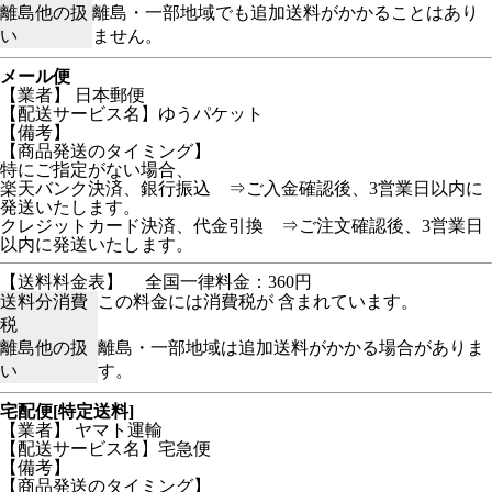
離島他の扱
離島・一部地域でも追加送料がかかることはあり
い
ません。
メール便
【業者】 日本郵便
【配送サービス名】ゆうパケット
【備考】
【商品発送のタイミング】
特にご指定がない場合、
楽天バンク決済、銀行振込 ⇒ご入金確認後、3営業日以内に
発送いたします。
クレジットカード決済、代金引換 ⇒ご注文確認後、3営業日
以内に発送いたします。
【送料料金表】
全国一律料金：360円
送料分消費
この料金には消費税が 含まれています。
税
離島他の扱
離島・一部地域は追加送料がかかる場合がありま
い
す。
宅配便[特定送料]
【業者】 ヤマト運輸
【配送サービス名】宅急便
【備考】
【商品発送のタイミング】