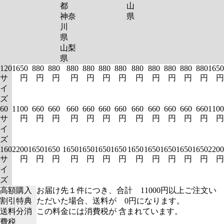
都
山
神奈
県
川
県
山梨
県
120
1650
880
880
880
880
880
880
880
880
880
880
880
1650
サ
円
円
円
円
円
円
円
円
円
円
円
円
円
イ
ズ
60
1100
660
660
660
660
660
660
660
660
660
660
660
1100
サ
円
円
円
円
円
円
円
円
円
円
円
円
円
イ
ズ
160
2200
1650
1650
1650
1650
1650
1650
1650
1650
1650
1650
1650
2200
サ
円
円
円
円
円
円
円
円
円
円
円
円
円
イ
ズ
高額購入
お届け先１件につき、合計 11000円以上ご注文い
割引特典
ただいた場合、送料が 0円になります。
送料分消
この料金には消費税が 含まれています。
費税