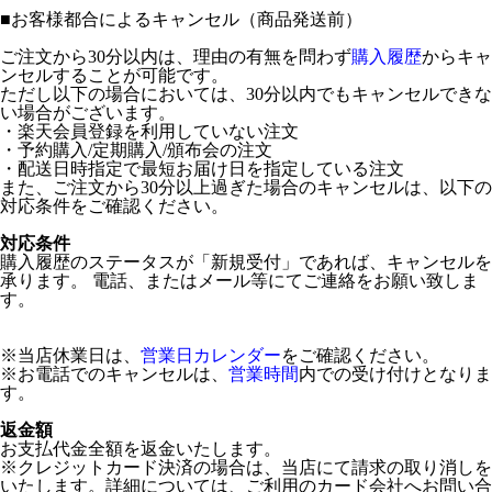
■
お客様都合によるキャンセル（商品発送前）
ご注文から30分以内は、理由の有無を問わず
購入履歴
からキャ
ンセルすることが可能です。
ただし以下の場合においては、30分以内でもキャンセルできな
い場合がございます。
・楽天会員登録を利用していない注文
・予約購入/定期購入/頒布会の注文
・配送日時指定で最短お届け日を指定している注文
また、ご注文から30分以上過ぎた場合のキャンセルは、以下の
対応条件をご確認ください。
対応条件
購入履歴のステータスが「新規受付」であれば、キャンセルを
承ります。 電話、またはメール等にてご連絡をお願い致しま
す。
※当店休業日は、
営業日カレンダー
をご確認ください。
※お電話でのキャンセルは、
営業時間
内での受け付けとなりま
す。
返金額
お支払代金全額を返金いたします。
※クレジットカード決済の場合は、当店にて請求の取り消しを
いたします。詳細については、ご利用のカード会社へお問い合