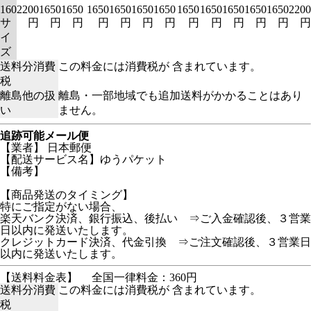
160
2200
1650
1650
1650
1650
1650
1650
1650
1650
1650
1650
1650
2200
サ
円
円
円
円
円
円
円
円
円
円
円
円
円
イ
ズ
送料分消費
この料金には消費税が 含まれています。
税
離島他の扱
離島・一部地域でも追加送料がかかることはあり
い
ません。
追跡可能メール便
【業者】 日本郵便
【配送サービス名】ゆうパケット
【備考】
【商品発送のタイミング】
特にご指定がない場合、
楽天バンク決済、銀行振込、後払い ⇒ご入金確認後、３営業
日以内に発送いたします。
クレジットカード決済、代金引換 ⇒ご注文確認後、３営業日
以内に発送いたします。
【送料料金表】
全国一律料金：360円
送料分消費
この料金には消費税が 含まれています。
税