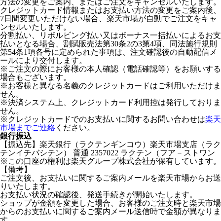
方法の変更をご案内、またはご注文をキャンセルいたします。
クレジットカード情報またはお支払い方法の変更をご案内後、
7日間変更いただけない場合、楽天市場が自動でご注文をキャ
ンセルいたします。
分割払い、リボルビング払い又はボーナス一括払いによるお支
払いとなる場合、割賦販売法第30条2の3第4項、同法施行規則
第54条1項各号に定められた事項は、注文確認後の自動配信メ
ールにより交付します。
※ご注文の際にお客様の本人確認（電話確認等）をお願いする
場合もございます。
※お客様と異なる名義のクレジットカードはご利用いただけま
せん。
※決済システム上、クレジットカード利用控は発行しておりま
せん。
※クレジットカードでのお支払いに関するお問い合わせは
楽天
市場までご連絡
ください。
銀行振込
【振込先】楽天銀行（ラクテンギンコウ）楽天市場支店（ラク
テンイチバシテン） 普通 2357022 ラクテン（フア－ストワン
※この口座の権利は楽天グループ株式会社が保有しています。
【備考】
ご注文後、お支払いに関するご案内メールを楽天市場からお送
りいたします。
お支払い状況の確認後、発送手続きが開始いたします。
ショップが金額を変更した場合、お客様のご注文時と楽天市場
からのお支払いに関するご案内メール送信時で金額が異なりま
す。