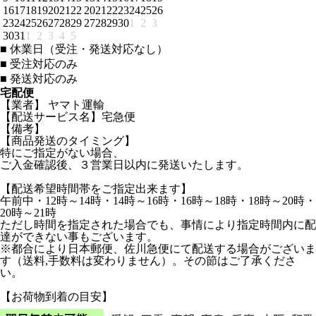
16
17
18
19
20
21
22
20
21
22
23
24
25
26
23
24
25
26
27
28
29
27
28
29
30
1
2
3
30
31
1
2
3
4
5
■
休業日（受注・発送対応なし）
■
受注対応のみ
■
発送対応のみ
宅配便
【業者】 ヤマト運輸
【配送サービス名】宅急便
【備考】
【商品発送のタイミング】
特にご指定がない場合、
ご入金確認後、３営業日以内に発送いたします。
【配送希望時間帯をご指定出来ます】
午前中・12時～14時・14時～16時・16時～18時・18時～20時・
20時～21時
ただし時間を指定された場合でも、事情により指定時間内に配
達ができない事もございます。
※都合により日本郵便、佐川急便にて配送する場合がございま
す（送料,手数料は変わりません）。その節はご了承くださ
い。
【お荷物到着の目安】