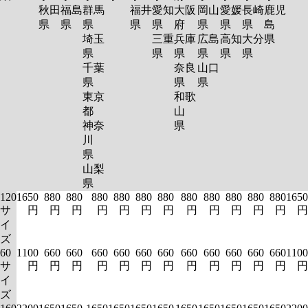
秋田
福島
群馬
福井
愛知
大阪
岡山
愛媛
長崎
鹿児
県
県
県
県
県
府
県
県
県
島
埼玉
三重
兵庫
広島
高知
大分
県
県
県
県
県
県
県
千葉
奈良
山口
県
県
県
東京
和歌
都
山
神奈
県
川
県
山梨
県
120
1650
880
880
880
880
880
880
880
880
880
880
880
1650
サ
円
円
円
円
円
円
円
円
円
円
円
円
円
イ
ズ
60
1100
660
660
660
660
660
660
660
660
660
660
660
1100
サ
円
円
円
円
円
円
円
円
円
円
円
円
円
イ
ズ