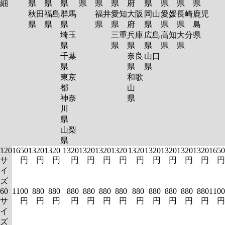
細
県
県
県
県
県
県
府
県
県
県
県
秋田
福島
群馬
福井
愛知
大阪
岡山
愛媛
長崎
鹿児
県
県
県
県
県
府
県
県
県
島
埼玉
三重
兵庫
広島
高知
大分
県
県
県
県
県
県
県
千葉
奈良
山口
県
県
県
東京
和歌
都
山
神奈
県
川
県
山梨
県
120
1650
1320
1320
1320
1320
1320
1320
1320
1320
1320
1320
1320
1650
サ
円
円
円
円
円
円
円
円
円
円
円
円
円
イ
ズ
60
1100
880
880
880
880
880
880
880
880
880
880
880
1100
サ
円
円
円
円
円
円
円
円
円
円
円
円
円
イ
ズ