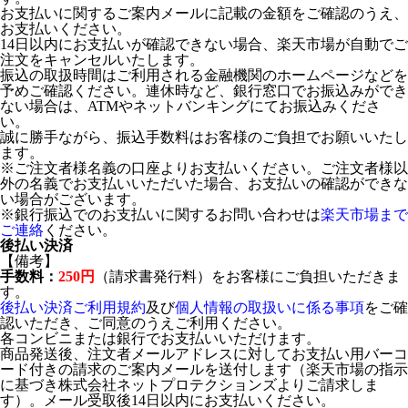
お支払いに関するご案内メールに記載の金額をご確認のうえ、
お支払いください。
14日以内にお支払いが確認できない場合、楽天市場が自動でご
注文をキャンセルいたします。
振込の取扱時間はご利用される金融機関のホームページなどを
予めご確認ください。連休時など、銀行窓口でお振込みができ
ない場合は、ATMやネットバンキングにてお振込みくださ
い。
誠に勝手ながら、振込手数料はお客様のご負担でお願いいたし
ます。
※ご注文者様名義の口座よりお支払いください。ご注文者様以
外の名義でお支払いいただいた場合、お支払いの確認ができな
い場合がございます。
※銀行振込でのお支払いに関するお問い合わせは
楽天市場まで
ご連絡
ください。
後払い決済
【備考】
手数料：
250円
（請求書発行料）をお客様にご負担いただきま
す。
後払い決済ご利用規約
及び
個人情報の取扱いに係る事項
をご確
認いただき、ご同意のうえご利用ください。
各コンビニまたは銀行でお支払いいただけます。
商品発送後、注文者メールアドレスに対してお支払い用バーコ
ード付きの請求のご案内メールを送付します（楽天市場の指示
に基づき株式会社ネットプロテクションズよりご請求しま
す）。メール受取後14日以内にお支払いください。