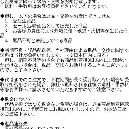
した商品に限って返品・交換をお受け致します 。
送料・手数料はお客様負担とさせていただきます。
◆但し、以下の場合は返品・交換をお受けできません。
1. 受注生産品
2. セール品/特価品として販売した商品
3. お客様の責任により外箱に傷・破損・汚損等が生じた商
品
4. 返品不可と表記している商品
◆初期不良・誤品配送等、当社理由による返品・交換に関する
送料は当社が負担いたします。（※日本国内に限る）
但し、初期不良等の場合でも商品到着後8日以内にご連絡い
ただけない場合は、返品・交換をお断りすることもございます
ので、ご了承下さい。
◆代引きでのご注文で、不在期間が長く受け取れない場合や受
取り拒否をされた場合、弊社へ返却される往復の送料・手数料
等をお客様へご請求させていただきますのでご注意下さい。
◆返金について
代品交換ではなく返金をご希望の場合は、返品商品到着確認
後7日以内にご指定口座にお振込いたしますので、お振込口座
をご連絡下さい。
◆返品連絡先
電話番号/FAX：087-875-0327