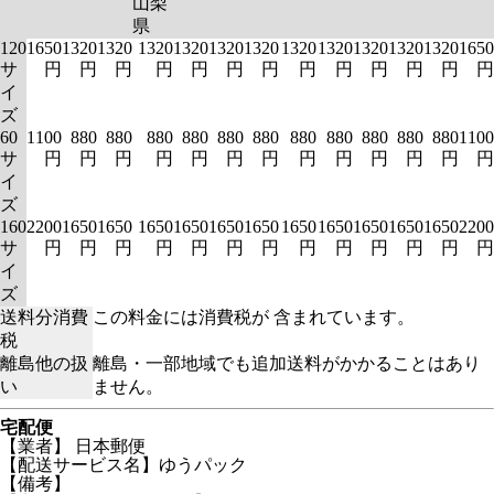
山梨
県
120
1650
1320
1320
1320
1320
1320
1320
1320
1320
1320
1320
1320
1650
サ
円
円
円
円
円
円
円
円
円
円
円
円
円
イ
ズ
60
1100
880
880
880
880
880
880
880
880
880
880
880
1100
サ
円
円
円
円
円
円
円
円
円
円
円
円
円
イ
ズ
160
2200
1650
1650
1650
1650
1650
1650
1650
1650
1650
1650
1650
2200
サ
円
円
円
円
円
円
円
円
円
円
円
円
円
イ
ズ
送料分消費
この料金には消費税が 含まれています。
税
離島他の扱
離島・一部地域でも追加送料がかかることはあり
い
ません。
宅配便
【業者】 日本郵便
【配送サービス名】ゆうパック
【備考】