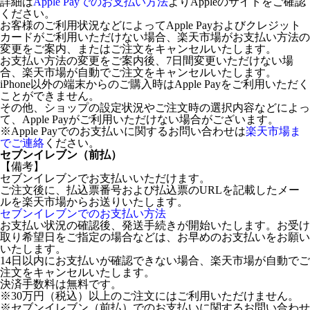
詳細は
Apple Payでのお支払い方法
よりAppleのサイトをご確認
ください。
お客様のご利用状況などによってApple Payおよびクレジット
カードがご利用いただけない場合、楽天市場がお支払い方法の
変更をご案内、またはご注文をキャンセルいたします。
お支払い方法の変更をご案内後、7日間変更いただけない場
合、楽天市場が自動でご注文をキャンセルいたします。
iPhone以外の端末からのご購入時はApple Payをご利用いただく
ことができません。
その他、ショップの設定状況やご注文時の選択内容などによっ
て、Apple Payがご利用いただけない場合がございます。
※Apple Payでのお支払いに関するお問い合わせは
楽天市場ま
でご連絡
ください。
セブンイレブン（前払）
【備考】
セブンイレブンでお支払いいただけます。
ご注文後に、払込票番号および払込票のURLを記載したメー
ルを楽天市場からお送りいたします。
セブンイレブンでのお支払い方法
お支払い状況の確認後、発送手続きが開始いたします。お受け
取り希望日をご指定の場合などは、お早めのお支払いをお願い
いたします。
14日以内にお支払いが確認できない場合、楽天市場が自動でご
注文をキャンセルいたします。
決済手数料は無料です。
※30万円（税込）以上のご注文にはご利用いただけません。
※セブンイレブン（前払）でのお支払いに関するお問い合わせ