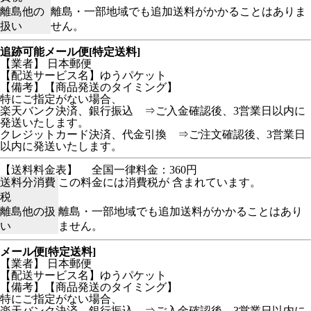
離島他の
離島・一部地域でも追加送料がかかることはありま
扱い
せん。
追跡可能メール便[特定送料]
【業者】 日本郵便
【配送サービス名】ゆうパケット
【備考】【商品発送のタイミング】
特にご指定がない場合、
楽天バンク決済、銀行振込 ⇒ご入金確認後、3営業日以内に
発送いたします。
クレジットカード決済、代金引換 ⇒ご注文確認後、3営業日
以内に発送いたします。
【送料料金表】
全国一律料金：360円
送料分消費
この料金には消費税が 含まれています。
税
離島他の扱
離島・一部地域でも追加送料がかかることはあり
い
ません。
メール便[特定送料]
【業者】 日本郵便
【配送サービス名】ゆうパケット
【備考】【商品発送のタイミング】
特にご指定がない場合、
楽天バンク決済、銀行振込 ⇒ご入金確認後、3営業日以内に