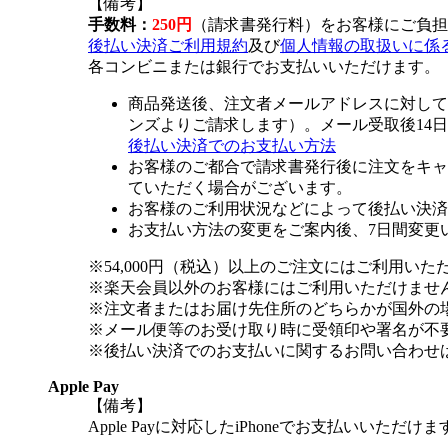
【備考】
手数料：
250円
（請求書発行料）をお客様にご負担
後払い決済ご利用規約
及び
個人情報の取扱いに係
各コンビニまたは銀行でお支払いいただけます。
商品発送後、注文者メールアドレスに対して
ンズよりご請求します）。メール受取後14
後払い決済でのお支払い方法
お客様のご都合で請求書発行後に注文をキャ
ていただく場合がございます。
お客様のご利用状況などによって後払い決済
お支払い方法の変更をご案内後、7日間変更
※54,000円（税込）以上のご注文にはご利用いた
※楽天会員以外のお客様にはご利用いただけませ
※注文者またはお届け先住所のどちらかが国外の
※メール便等のお受け取り時に受領印や署名が不
※後払い決済でのお支払いに関するお問い合わせ
Apple Pay
【備考】
Apple Payに対応したiPhoneでお支払いいただけま