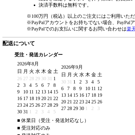
決済手数料は無料です。
※100万円（税込）以上のご注文にはご利用いた
※PayPalアカウントをお持ちでない場合、PayP
※PayPalでのお支払いに関するお問い合わせは
楽
配送について
受注・発送カレンダー
2026年8月
2026年9月
日
月
火
水
木
金
土
日
月
火
水
木
金
土
26
27
28
29
30
31
1
30
31
1
2
3
4
5
2
3
4
5
6
7
8
6
7
8
9
10
11
12
9
10
11
12
13
14
15
13
14
15
16
17
18
19
16
17
18
19
20
21
22
20
21
22
23
24
25
26
23
24
25
26
27
28
29
27
28
29
30
1
2
3
30
31
1
2
3
4
5
■
休業日（受注・発送対応なし）
■
受注対応のみ