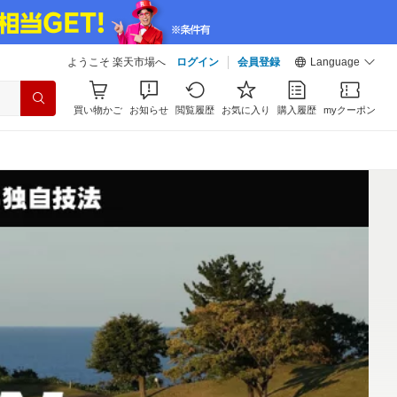
ようこそ 楽天市場へ
ログイン
会員登録
Language
買い物かご
お知らせ
閲覧履歴
お気に入り
購入履歴
myクーポン