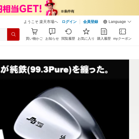
ようこそ 楽天市場へ
ログイン
会員登録
Language
買い物かご
お知らせ
閲覧履歴
お気に入り
購入履歴
myクーポン