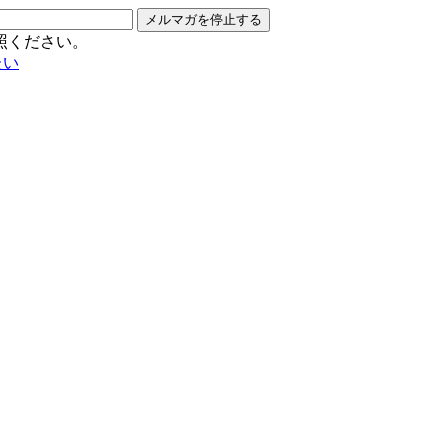
メルマガを停止する
照ください。
たい