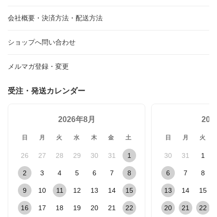
会社概要・決済方法・配送方法
ショップへ問い合わせ
メルマガ登録・変更
受注・発送カレンダー
2026年8月
20
日
月
火
水
木
金
土
日
月
火
26
27
28
29
30
31
1
30
31
1
2
3
4
5
6
7
8
6
7
8
9
10
11
12
13
14
15
13
14
15
16
17
18
19
20
21
22
20
21
22