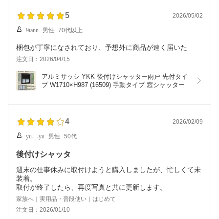
5
2026/05/02
9tann
男性
70代以上
梱包が丁寧になされており、予想外に商品が速く届いた
注文日：2026/04/15
アルミサッシ YKK 後付けシャッター雨戸 先付タイ
プ W1710×H987 (16509) 手動タイプ 窓シャッター
4
2026/02/09
yu-_-yu
男性
50代
後付けシャッタ
週末の仕事休みに取付けようと購入しましたが、忙しくて未
装着。
取付が終了したら、再度写真と共に更新します。
家族へ｜実用品・普段使い｜はじめて
注文日：2026/01/10