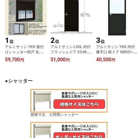
1
2
3
位
位
位
アルミサッシ YKK 後付
アルミサッシ LIXIL 内付
アルミサッシ YKK 内付
けシャッター雨戸 先付タ
フラッシュドア 3方枠仕
勝手口 框ドア W850×H1
イプ W1920×H987 (186
様 （下枠無） レバーハ
840 （85018）
59,700
51,000
40,500
円
円
円
09) 手動タイプ 窓シャッ
ンドル錠仕様
ター
●シャッター
規格寸法 土間用シャッター