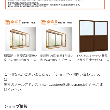
樹脂製 内窓 楽窓II 引違い
樹脂製 内窓 楽窓II 引違い
YKK アルミサッシ 新品
窓 PC2mm 4mm タイプ
窓 PC3mmタイプ サイズ
店舗引戸 半外付 STH W1
サイズW550〜800×H25
W550〜800×H250〜550
694×H1817 （1618）
0〜550 二重窓
二重窓
ご不明な点がございましたら、「ショップへお問い合わせ」又
は、
弊社のメールアドレス（hamayastore@silk.ocn.ne.jp）からご連
絡ください。
ショップ情報