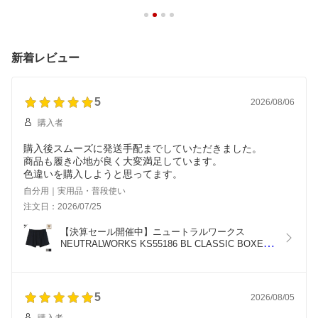
新着レビュー
5
2026/08/06
購入者
購入後スムーズに発送手配までしていただきました。
商品も履き心地が良く大変満足しています。
色違いを購入しようと思ってます。
自分用｜実用品・普段使い
注文日：2026/07/25
【決算セール開催中】ニュートラルワークス 
NEUTRALWORKS KS55186 BL CLASSIC BOXER 
K XL ベーシックライトクラシックボクサー ニュー
トラルワークス ボクサーパンツ メンズ 消臭 吸汗速
乾 MXP FINE DRY トランクス KS55186
5
2026/08/05