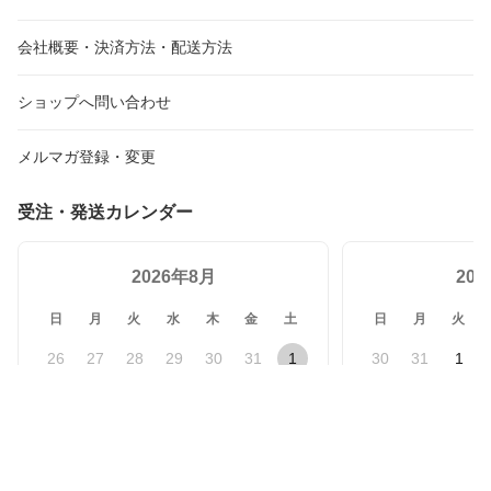
会社概要・決済方法・配送方法
ショップへ問い合わせ
メルマガ登録・変更
受注・発送カレンダー
2026年8月
20
日
月
火
水
木
金
土
日
月
火
26
27
28
29
30
31
1
30
31
1
2
3
4
5
6
7
8
6
7
8
9
10
11
12
13
14
15
13
14
15
16
17
18
19
20
21
22
20
21
22