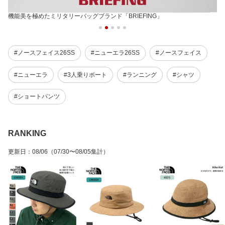
機能美を極めたミリタリーバッグブランド「BRIEFING」
#ノースフェイス26SS
#ニューエラ26SS
#ノースフェイス
#ニューエラ
#3人乗りボート
#ランニング
#シャツ
#ショートパンツ
RANKING
更新日
：
08/06
（07/30〜08/05集計）