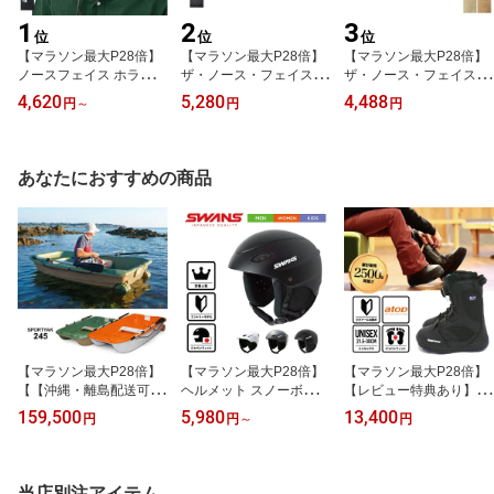
1
2
3
位
位
位
【マラソン最大P28倍】
【マラソン最大P28倍】
【マラソン最大P28倍】
ノースフェイス ホライズ
ザ・ノース・フェイス ハ
ザ・ノース・フェイス ハ
ンハット UV 帽子 ユニセ
イクホライズンハット ユ
イクハット 帽子 キッズ T
4,620
5,280
4,488
円
～
円
円
ックス 春夏 通気 軽量 あ
ニセックス UVカット つ
HE NORTH FACE NNJ0
ご紐付き NN02336 NN4
ば広 ハット 登山 ハイキ
2308 KIDS' HIKE HAT ス
2531 THE NORTH FACE
ング キャンプ 日よけ メ
トローハット サファリハ
Horizon Hat 2026SS (24
ッシュ 通気 あご紐 HIKE
ット UVカット UVケア
あなたにおすすめの商品
0209)【SS25】
HORIZON HAT NN0264
アウトドア ハイクハット
6 メール便 (260517)
子供 折りたたみ [メール
便] [230521]【SS25】
【マラソン最大P28倍】
【マラソン最大P28倍】
【マラソン最大P28倍】
【【沖縄・離島配送可能
ヘルメット スノーボード
【レビュー特典あり】ス
エリア有】【西濃運輸営
スキー プロテクター ス
ノーボードブーツ スノボ
159,500
5,980
13,400
円
円
～
円
業所止め】ボート 3人乗
ワンズ 25-26 H-451R (H
A-TOP ダイヤル式 BOA
り 2馬力 免許不要 スポー
-45R)メンズ レディース
タイプ ブルーパフォーマ
ツヤック レジャーボート
ユース SWANS ゴーグル
ー Blueperformer BP-R0
BSPORTYAK245 OAT バ
エントリーモデル スノボ
01 K2 インナー メンズ
当店別注アイテム