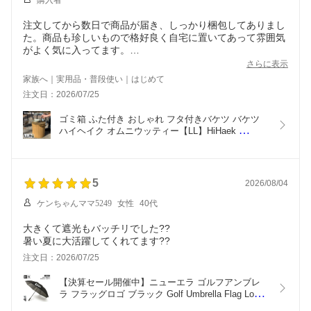
購入者
注文してから数日で商品が届き、しっかり梱包してありまし
た。商品も珍しいもので格好良く自宅に置いてあって雰囲気
がよく気に入ってます。
さらに表示
家族へ｜実用品・普段使い｜はじめて
注文日：2026/07/25
ゴミ箱 ふた付き おしゃれ フタ付きバケツ バケツ 
ハイヘイク オムニウッティー【LL】HiHaek 
hh007/h008 おもちゃ箱 おもちゃ入れ ごみ箱 蓋つ
き ダストボックス オムツ入れ オムツ 洗車 収納 洗
濯カゴ 洗濯物入れ 収納ボックス 北欧 八幡化成 期
間限定 送料無料
5
2026/08/04
ケンちゃんママ5249
女性
40代
大きくて遮光もバッチリでした??
暑い夏に大活躍してくれてます??
注文日：2026/07/25
【決算セール開催中】ニューエラ ゴルフアンブレ
ラ フラッグロゴ ブラック Golf Umbrella Flag Logo 
Black 14470862 14747157 ニューエラゴルフ 傘 カ