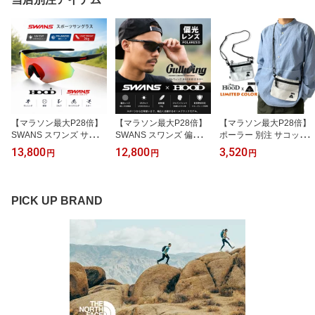
ス釣り ドーリー BICSPO
フリーライド helmet 防
レディース ジャパンフィ
RT 旧名 BIC245 【キャ
具 【返品交換片道無料】
ット
ンセル・代引き不可】
【マラソン最大P28倍】
【マラソン最大P28倍】
【マラソン最大P28倍】
SWANS スワンズ サング
SWANS スワンズ 偏光ス
ポーラー 別注 サコッシ
ラス 偏光 スポーツサン
ポーツサングラス GULL
ュ ショルダーポーチ PO
13,800
12,800
3,520
円
円
円
グラス GULLWING GUF-
WING ガルウィング HO
LeR× HOOD STAFFABL
1751 HOOD LTD 別注カ
OD別注 オールブラック
E CAMP POUCH (WHT)
ラー UVカット ミラーレ
UVカット ジャパンフィ
メンズ レディース 2WAY
ンズ ランニング 野球 ゴ
ット ゴルフ 野球 ランニ
ユニセックス ショルダー
PICK UP BRAND
ルフ サイクリング アウ
ング フィッシング ドラ
バッグ 軽量 ミニ 小さめ
トドア MBK Polarized S
イブ メンズ レディース
薄型 おしゃれ かわいい
moke Red shadow mirro
Matt BK Polarized Smok
小物入れ スマホ入れ 白
r
e
メール便