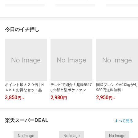
今日のイチ押し
ポイント最大２０倍│Ｈ
テレビで紹介！超軽量57
国産ブレンド米10kgが4,
ＡＫＵお得なセット品
g☆都市型ポケファン
980円送料無料！
3,850
2,980
2,950
円
～
円
円
～
楽天スーパーDEAL
すべて見る
No Image
No Image
No Image