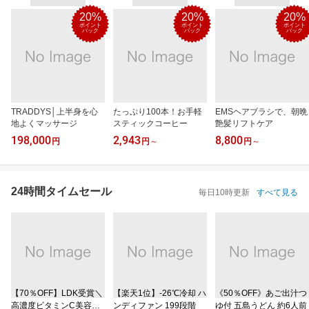
20%
20%
20%
ポイント
ポイント
ポイント
バック
バック
バック
TRADDYS│上半身を心
たっぷり100本！お手軽
EMSヘアブラシで、朝晩
地よくマッサージ
スティックコーヒー
艶髪リフトケア
198,000
2,943
8,800
円
円
～
円
～
24時間タイムセール
毎日10時更新
すべて見る
【70％OFF】LDK受賞＼
【楽天1位】‐26℃冷却 ハ
《50％OFF》あご出汁つ
高濃度ビタミンC美容液
ンディファン 199段階
ゆ付 五島うどん 約6人前