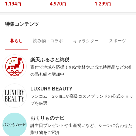
1,194
4,970
1,299
／
円
円
円
特集コンテンツ
暮らし
読み物・コラボ
キャラクター
スポーツ
楽天ふるさと納税
寄付で地域を応援！旬な食材やご当地特産品などお礼
の品も続々増加中
LUXURY BEAUTY
ランコム、SK-IIほか高級コスメブランドの公式ショッ
プを厳選
おくりものナビ
誕生日プレゼントや出産祝いなど、シーンに合わせた
贈り物をご紹介