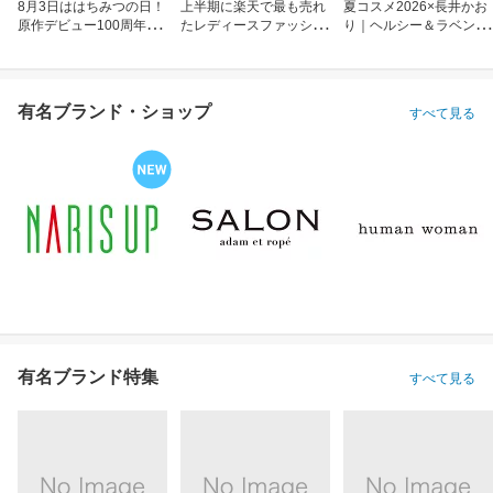
8月3日ははちみつの日！
上半期に楽天で最も売れ
夏コスメ2026×長井かお
原作デビュー100周年も
たレディースファッショ
り｜ヘルシー＆ラベンダ
お祝い
ン
ーメイク
有名ブランド・ショップ
すべて見る
有名ブランド特集
すべて見る