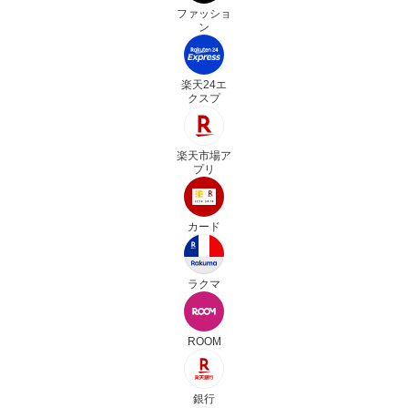
ファッショ
ン
楽天24エ
クスプ
楽天市場ア
プリ
カード
ラクマ
ROOM
銀行