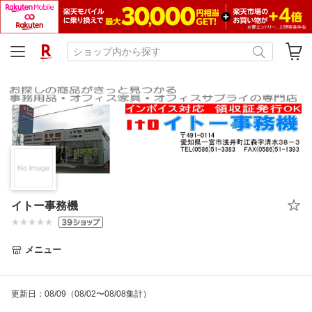
イトー事務機
メニュー
更新日
：
08/09
（08/02〜08/08集計）