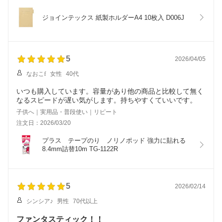
ジョインテックス 紙製ホルダーA4 10枚入 D006J
5
2026/04/05
なおこf
女性
40代
いつも購入しています。容量があり他の商品と比較して無く
なるスピードが遅い気がします。持ちやすくていいです。
子供へ｜実用品・普段使い｜リピート
注文日：2026/03/20
プラス　テープのり　ノリノポッド 強力に貼れる 
8.4mm詰替10m TG-1122R
5
2026/02/14
シンシア♪
男性
70代以上
ファンタスティック！！