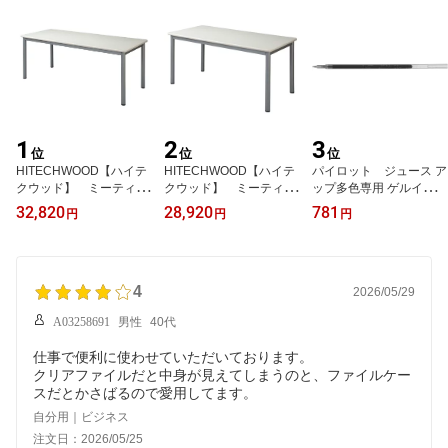
1
2
3
位
位
位
HITECHWOOD【ハイテ
HITECHWOOD【ハイテ
パイロット ジュース ア
クウッド】 ミーティン
クウッド】 ミーティン
ップ多色専用 ゲルインキ
グテーブル TL1890-N
グテーブル TL1590-N
ボールペン替芯(10本入
32,820
28,920
781
円
円
円
W ホワイト W1800xD9
W ホワイト W1500xD9
り) LPTRF-10S4
00xH700mm
00xH700mm
4
2026/05/29
A03258691
男性
40代
仕事で便利に使わせていただいております。
クリアファイルだと中身が見えてしまうのと、ファイルケー
スだとかさばるので愛用してます。
自分用｜ビジネス
注文日：2026/05/25