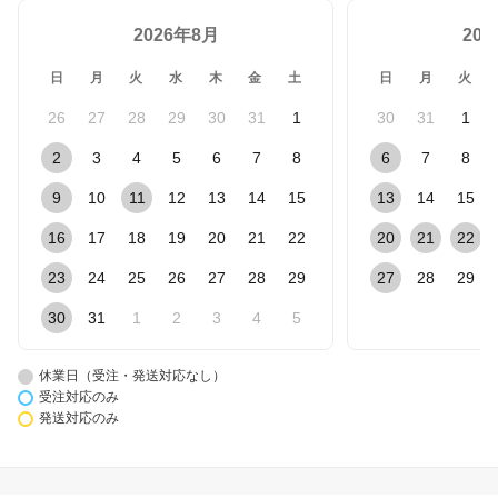
2026年8月
20
日
月
火
水
木
金
土
日
月
火
26
27
28
29
30
31
1
30
31
1
2
3
4
5
6
7
8
6
7
8
9
10
11
12
13
14
15
13
14
15
16
17
18
19
20
21
22
20
21
22
23
24
25
26
27
28
29
27
28
29
30
31
1
2
3
4
5
休業日（受注・発送対応なし）
受注対応のみ
発送対応のみ