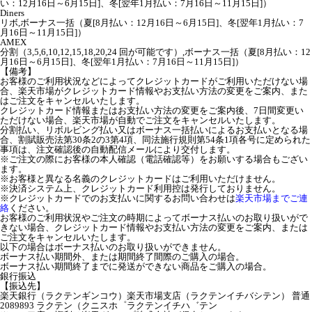
い：12月16日～6月15日]、冬[翌年1月払い：7月16日～11月15日]）
Diners
リボ,ボーナス一括（夏[8月払い：12月16日～6月15日]、冬[翌年1月払い：7
月16日～11月15日]）
AMEX
分割（3,5,6,10,12,15,18,20,24 回が可能です）,ボーナス一括（夏[8月払い：12
月16日～6月15日]、冬[翌年1月払い：7月16日～11月15日]）
【備考】
お客様のご利用状況などによってクレジットカードがご利用いただけない場
合、楽天市場がクレジットカード情報やお支払い方法の変更をご案内、また
はご注文をキャンセルいたします。
クレジットカード情報またはお支払い方法の変更をご案内後、7日間変更い
ただけない場合、楽天市場が自動でご注文をキャンセルいたします。
分割払い、リボルビング払い又はボーナス一括払いによるお支払いとなる場
合、割賦販売法第30条2の3第4項、同法施行規則第54条1項各号に定められた
事項は、注文確認後の自動配信メールにより交付します。
※ご注文の際にお客様の本人確認（電話確認等）をお願いする場合もござい
ます。
※お客様と異なる名義のクレジットカードはご利用いただけません。
※決済システム上、クレジットカード利用控は発行しておりません。
※クレジットカードでのお支払いに関するお問い合わせは
楽天市場までご連
絡
ください。
お客様のご利用状況やご注文の時期によってボーナス払いのお取り扱いがで
きない場合、クレジットカード情報やお支払い方法の変更をご案内、または
ご注文をキャンセルいたします。
以下の場合はボーナス払いのお取り扱いができません。
ボーナス払い期間外、または期間終了間際のご購入の場合。
ボーナス払い期間終了までに発送ができない商品をご購入の場合。
銀行振込
【振込先】
楽天銀行（ラクテンギンコウ）楽天市場支店（ラクテンイチバシテン） 普通
2089893 ラクテン（クニスホ゜ラクテンイチハ゛テン