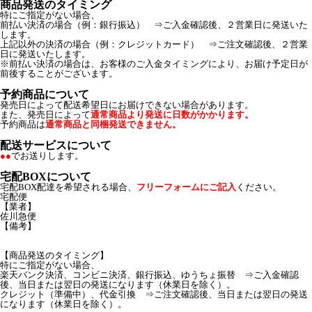
商品発送のタイミング
特にご指定がない場合、
前払い決済の場合（例：銀行振込） ⇒ご入金確認後、２営業日に発送いた
します。
上記以外の決済の場合（例：クレジットカード） ⇒ご注文確認後、２営業
日に発送いたします。
※前払い決済の場合は、お客様のご入金タイミングにより、お届け予定日が
前後することがございます。
予約商品について
発売日によって配送希望日にお届けできない場合があります。
また、発売日によって
通常商品より発送に日数がかかります。
予約商品は
通常商品と同梱発送できません。
配送サービスについて
●●
でお送りします。
宅配BOXについて
宅配BOX配達を希望される場合、
フリーフォームにご記入
ください。
宅配便
【業者】
佐川急便
【備考】
【商品発送のタイミング】
特にご指定がない場合、
楽天バンク決済、コンビニ決済、銀行振込、ゆうちょ振替 ⇒ご入金確認
後、当日または翌日の発送になります（休業日を除く）。
クレジット（準備中）、代金引換 ⇒ご注文確認後、当日または翌日の発送
になります（休業日を除く）。