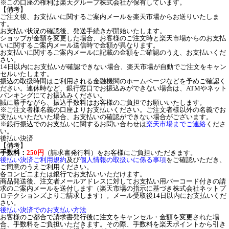
※この口座の権利は楽天グループ株式会社が保有しています。
【備考】
ご注文後、お支払いに関するご案内メールを楽天市場からお送りいたしま
す。
お支払い状況の確認後、発送手続きが開始いたします。
ショップが金額を変更した場合、お客様のご注文時と楽天市場からのお支払
いに関するご案内メール送信時で金額が異なります。
お支払いに関するご案内メールに記載の金額をご確認のうえ、お支払いくだ
さい。
14日以内にお支払いが確認できない場合、楽天市場が自動でご注文をキャン
セルいたします。
振込の取扱時間はご利用される金融機関のホームページなどを予めご確認く
ださい。連休時など、銀行窓口でお振込みができない場合は、ATMやネット
バンキングにてお振込みください。
誠に勝手ながら、振込手数料はお客様のご負担でお願いいたします。
※ご注文者様名義の口座よりお支払いください。ご注文者様以外の名義でお
支払いいただいた場合、お支払いの確認ができない場合がございます。
※銀行振込でのお支払いに関するお問い合わせは
楽天市場までご連絡
くださ
い。
後払い決済
【備考】
手数料：
250円
（請求書発行料）をお客様にご負担いただきます。
後払い決済ご利用規約
及び
個人情報の取扱いに係る事項
をご確認いただき、
ご同意のうえご利用ください。
各コンビニまたは銀行でお支払いいただけます。
商品発送後、注文者メールアドレスに対してお支払い用バーコード付きの請
求のご案内メールを送付します（楽天市場の指示に基づき株式会社ネットプ
ロテクションズよりご請求します）。メール受取後14日以内にお支払いくだ
さい。
後払い決済でのお支払い方法
お客様のご都合で請求書発行後に注文をキャンセル・金額を変更された場
合、手数料をご負担いただきます。その際、手数料を楽天ポイントから引き