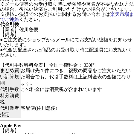
※メール便等のお受け取り時に受領印や署名が不要な配送方法
の場合、後払い決済をご利用いただけない場合がございます。
※後払い決済でのお支払いに関するお問い合わせは
楽天市場ま
でご連絡
ください。
代金引換
【業者】佐川急便
【備考】
●ご注文後にショップからメールにてお支払い総額をお知らせ
いたします。
●代金は配達された商品のお受け取り時に配送員にお支払いく
ださい。
【代引手数料料金表】 全国一律料金： 330円
まとめ買
お届け先１件につき、複数の商品をご注文いただい
い計算規
た場合でも、代引手数料は上記料金表の金額になり
則
ます。
代引手数
この料金には消費税が含まれています
料分消費
税
代引業者
宅配便(佐川急便)
指定
Apple Pay
【備考】