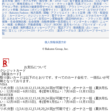
楽天市場
|
旅行・ホテル予約・航空券
|
本・DVD・CD
|
電子書籍 楽天Kobo
|
ゴルフ場予
約
|
レシピ
|
車検見積もり・予約
|
イベント・チケット販売
|
写真プリント
|
美容室・ヘ
アサロン予約
|
女性向け健康管理サービス
|
物流委託・アウトソーシング
|
楽天スーパー
ポイント特集
|
Rebates（ポイント提携サイト）
|
楽天ポイントカード
|
おでかけでポイ
ント
|
Rakuten Fashion
|
地方競馬
|
競輪
|
アフィリエイト
|
ネット証券（株・FX・投資信
託）
|
カードローン
|
クレジットカード
|
電子マネー
|
決済システム
|
スマホでカード決
済
|
エネルギープランニング
|
住宅ローン変動金利（固定特約付き）・フラット35
|
損害
保険・生命保険比較
|
生命保険
|
自動車保険一括見積もり
|
インターネット銀行
|
ニュー
ス・検索
|
仕事紹介
|
不動産情報
|
ブログ
|
ROOM
|
楽天モバイル
|
プロバイダ・インタ
ーネット接続
|
無料通話＆メッセージアプリ
|
電話アプリ
|
動画配信
|
占い
|
toto・
BIG
|
宝くじ（ナンバーズ4・ナンバーズ3）
|
楽天イーグルス
|
楽天グループ サービス一
覧
個人情報保護方針
© Rakuten Group, Inc.
お支払について
クレジットカード
【取扱カード】
取り扱いカードは以下のとおりです。すべてのカード会社で、一括払いが可
能となっております。
VISA
リボ,分割（3,5,6,10,12,15,18,20,24 回が可能です）,ボーナス一括（夏[8月払
い：12月16日～6月15日]、冬[翌年1月払い：7月16日～11月15日]）
MASTER
リボ,分割（3,5,6,10,12,15,18,20,24 回が可能です）,ボーナス一括（夏[8月払
い：12月16日～6月15日]、冬[翌年1月払い：7月16日～11月15日]）
JCB
リボ,分割（3,5,6,10,12,15,18,20,24 回が可能です）,ボーナス一括（夏[8月払