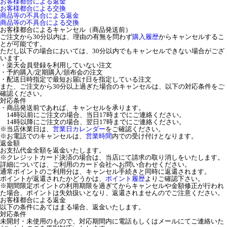
お客様都合による返金
お客様都合による交換
商品等の不具合による返金
商品等の不具合による交換
お客様都合によるキャンセル（商品発送前）
ご注文から30分以内は、理由の有無を問わず
購入履歴
からキャンセルするこ
とが可能です。
ただし以下の場合においては、30分以内でもキャンセルできない場合がござ
います。
・楽天会員登録を利用していない注文
・予約購入/定期購入/頒布会の注文
・配送日時指定で最短お届け日を指定している注文
また、ご注文から30分以上過ぎた場合のキャンセルは、以下の対応条件をご
確認ください。
対応条件
・商品発送前であれば、キャンセルを承ります。
14時以前にご注文の場合、当日17時までにご連絡ください。
14時以降にご注文の場合、翌日17時までにご連絡ください。
※当店休業日は、
営業日カレンダー
をご確認ください。
※お電話でのキャンセルは、
営業時間
内での受け付けとなります。
返金額
お支払代金全額を返金いたします。
※クレジットカード決済の場合は、当店にて請求の取り消しをいたします。
詳細については、ご利用のカード会社へお問い合わせください。
通常ポイントのご利用分は、キャンセル手続きと同時に返還されます。
ポイントが返還されたかどうかは、
ポイント履歴
よりご確認下さい。
※期間限定ポイントの利用期限を過ぎてからキャンセルや金額修正が行われ
た場合、ポイントは失効扱いとなり、返還されませんのでご注意ください。
お客様都合による返金
以下の条件にあてはまる場合、返金いたします。
対応条件
未開封・未使用のもので、対応期間内に電話もしくはメールにてご連絡いた