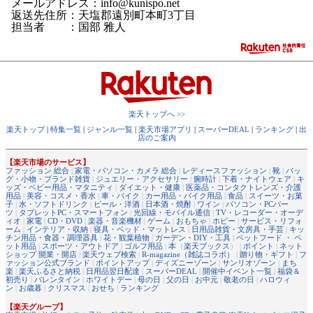
メールアドレス：info@kunispo.net
返送先住所：天塩郡遠別町本町3丁目
担当者 ：国部 雅人
楽天トップへ >>
楽天トップ
|
特集一覧
|
ジャンル一覧
|
楽天市場アプリ
|
スーパーDEAL
|
ランキング
|
出
店のご案内
【楽天市場のサービス】
ファッション 総合
|
家電・パソコン・カメラ 総合
|
レディースファッション
|
靴
|
バッ
グ・小物・ブランド雑貨
|
ジュエリー・アクセサリー
|
腕時計
|
下着・ナイトウェア
|
キ
ッズ・ベビー用品・マタニティ
|
ダイエット・健康
|
医薬品・コンタクトレンズ・介護
用品
|
美容・コスメ・香水
|
車・バイク
|
カー用品・バイク用品
|
食品
|
スイーツ・お菓
子
|
水・ソフトドリンク
|
ビール・洋酒
|
日本酒・焼酎
|
ワイン
|
パソコン・PCパー
ツ
|
タブレットPC・スマートフォン
|
光回線・モバイル通信
|
TV・レコーダー・オーデ
ィオ
|
家電
|
CD・DVD
|
楽器・音楽機材
|
ゲーム
|
おもちゃ
|
ホビー
|
サービス・リフォ
ーム
|
インテリア・収納
|
寝具・ベッド・マットレス
|
日用品雑貨・文房具・手芸
|
キッ
チン用品・食器・調理器具
|
花・観葉植物
|
ガーデン・DIY・工具
|
ペットフード ・ ペ
ット用品
|
スポーツ・アウトドア
|
ゴルフ用品
|
本
（
楽天ブックス
） |
ポイント
|
ネット
ショップ 開業・開店
|
楽天ウェブ検索
|
R-magazine（雑誌コラボ）
|
贈り物・ギフト
|
フ
ァッション公式ブランド
|
ポイントアップ
|
ディズニーゾーン
|
サンリオゾーン
|
まち
楽
|
楽天ふるさと納税
|
日用品翌日配達
|
スーパーDEAL
|
開催中イベント一覧
|
福袋＆
初売り
|
バレンタイン
|
ホワイトデー
|
母の日
|
父の日
|
お中元
|
敬老の日
|
ハロウィ
ン
|
お歳暮
|
クリスマス
|
おせち
|
ランキング
【楽天グループ】