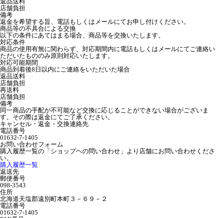
返品送料
店舗負担
備考
返金を希望する旨、電話もしくはメールにてお申し付けください。
商品等の不具合による交換
以下の条件にあてはまる場合、商品等を交換いたします。
対応条件
商品の使用有無に関わらず、対応期間内に電話もしくはメールにてご連絡い
ただいたもののみ原則対応いたします。
対応可能期間
商品到着後8日以内にご連絡をいただいた場合
返品送料
店舗負担
再送料
店舗負担
備考
同一商品の手配が不可能など交換に応じることができない場合がございま
す。その際は返金にてご了承ください。
キャンセル・返金・交換連絡先
電話番号
01632-7-1405
お問い合わせフォーム
購入履歴一覧の「ショップヘの問い合わせ」より店舗にお問い合わせくださ
い。
購入履歴一覧
返送先
郵便番号
098-3543
住所
北海道天塩郡遠別町本町３－６９－２
電話番号
01632-7-1405