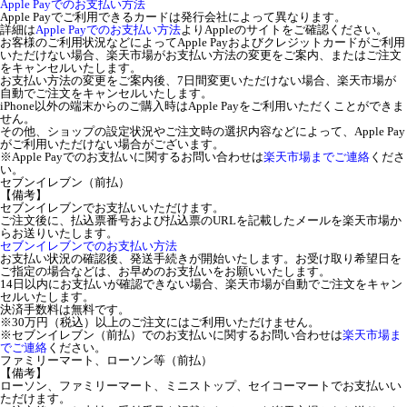
Apple Payでのお支払い方法
Apple Payでご利用できるカードは発行会社によって異なります。
詳細は
Apple Payでのお支払い方法
よりAppleのサイトをご確認ください。
お客様のご利用状況などによってApple Payおよびクレジットカードがご利用
いただけない場合、楽天市場がお支払い方法の変更をご案内、またはご注文
をキャンセルいたします。
お支払い方法の変更をご案内後、7日間変更いただけない場合、楽天市場が
自動でご注文をキャンセルいたします。
iPhone以外の端末からのご購入時はApple Payをご利用いただくことができま
せん。
その他、ショップの設定状況やご注文時の選択内容などによって、Apple Pay
がご利用いただけない場合がございます。
※Apple Payでのお支払いに関するお問い合わせは
楽天市場までご連絡
くださ
い。
セブンイレブン（前払）
【備考】
セブンイレブンでお支払いいただけます。
ご注文後に、払込票番号および払込票のURLを記載したメールを楽天市場か
らお送りいたします。
セブンイレブンでのお支払い方法
お支払い状況の確認後、発送手続きが開始いたします。お受け取り希望日を
ご指定の場合などは、お早めのお支払いをお願いいたします。
14日以内にお支払いが確認できない場合、楽天市場が自動でご注文をキャン
セルいたします。
決済手数料は無料です。
※30万円（税込）以上のご注文にはご利用いただけません。
※セブンイレブン（前払）でのお支払いに関するお問い合わせは
楽天市場ま
でご連絡
ください。
ファミリーマート、ローソン等（前払）
【備考】
ローソン、ファミリーマート、ミニストップ、セイコーマートでお支払いい
ただけます。