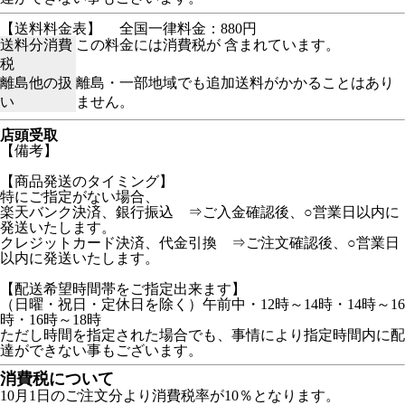
【送料料金表】
全国一律料金：880円
送料分消費
この料金には消費税が 含まれています。
税
離島他の扱
離島・一部地域でも追加送料がかかることはあり
い
ません。
店頭受取
【備考】
【商品発送のタイミング】
特にご指定がない場合、
楽天バンク決済、銀行振込 ⇒ご入金確認後、○営業日以内に
発送いたします。
クレジットカード決済、代金引換 ⇒ご注文確認後、○営業日
以内に発送いたします。
【配送希望時間帯をご指定出来ます】
（日曜・祝日・定休日を除く）午前中・12時～14時・14時～16
時・16時～18時
ただし時間を指定された場合でも、事情により指定時間内に配
達ができない事もございます。
消費税について
10月1日のご注文分より消費税率が10％となります。