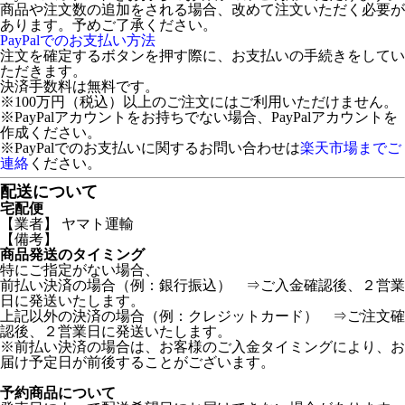
商品や注文数の追加をされる場合、改めて注文いただく必要が
あります。予めご了承ください。
PayPalでのお支払い方法
注文を確定するボタンを押す際に、お支払いの手続きをしてい
ただきます。
決済手数料は無料です。
※100万円（税込）以上のご注文にはご利用いただけません。
※PayPalアカウントをお持ちでない場合、PayPalアカウントを
作成ください。
※PayPalでのお支払いに関するお問い合わせは
楽天市場までご
連絡
ください。
配送について
宅配便
【業者】 ヤマト運輸
【備考】
商品発送のタイミング
特にご指定がない場合、
前払い決済の場合（例：銀行振込） ⇒ご入金確認後、２営業
日に発送いたします。
上記以外の決済の場合（例：クレジットカード） ⇒ご注文確
認後、２営業日に発送いたします。
※前払い決済の場合は、お客様のご入金タイミングにより、お
届け予定日が前後することがございます。
予約商品について