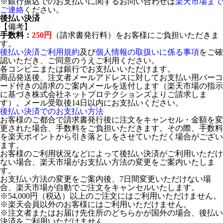
※銀行振込でのお支払いに関するお問い合わせは
楽天市場まで
ご連絡
ください。
後払い決済
【備考】
手数料：
250円
（請求書発行料）をお客様にご負担いただきま
す。
後払い決済ご利用規約
及び
個人情報の取扱いに係る事項
をご確
認いただき、ご同意のうえご利用ください。
各コンビニまたは銀行でお支払いいただけます。
商品発送後、注文者メールアドレスに対してお支払い用バーコ
ード付きの請求のご案内メールを送付します（楽天市場の指示
に基づき株式会社ネットプロテクションズよりご請求しま
す）。メール受取後14日以内にお支払いください。
後払い決済でのお支払い方法
お客様のご都合で請求書発行後に注文をキャンセル・金額を変
更された場合、手数料をご負担いただきます。その際、手数料
を楽天ポイントから引き落としをさせていただく場合がござい
ます。
お客様のご利用状況などによって後払い決済がご利用いただけ
ない場合、楽天市場がお支払い方法の変更をご案内いたしま
す。
お支払い方法の変更をご案内後、7日間変更いただけない場
合、楽天市場が自動でご注文をキャンセルいたします。
※54,000円（税込）以上のご注文にはご利用いただけません。
※楽天会員以外のお客様にはご利用いただけません。
※注文者またはお届け先住所のどちらかが国外の場合、後払い
決済をご利用いただけません。