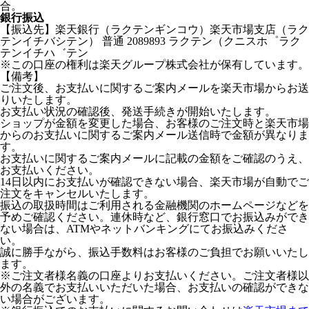
合。
銀行振込
【振込先】楽天銀行（ラクテンギンコウ）楽天市場支店（ラク
テンイチバシテン） 普通 2089893 ラクテン（クニスホ゜ラク
テンイチハ゛テン
※この口座の権利は楽天グループ株式会社が保有しています。
【備考】
ご注文後、お支払いに関するご案内メールを楽天市場からお送
りいたします。
お支払い状況の確認後、発送手続きが開始いたします。
ショップが金額を変更した場合、お客様のご注文時と楽天市場
からのお支払いに関するご案内メール送信時で金額が異なりま
す。
お支払いに関するご案内メールに記載の金額をご確認のうえ、
お支払いください。
14日以内にお支払いが確認できない場合、楽天市場が自動でご
注文をキャンセルいたします。
振込の取扱時間はご利用される金融機関のホームページなどを
予めご確認ください。連休時など、銀行窓口でお振込みができ
ない場合は、ATMやネットバンキングにてお振込みくださ
い。
誠に勝手ながら、振込手数料はお客様のご負担でお願いいたし
ます。
※ご注文者様名義の口座よりお支払いください。ご注文者様以
外の名義でお支払いいただいた場合、お支払いの確認ができな
い場合がございます。