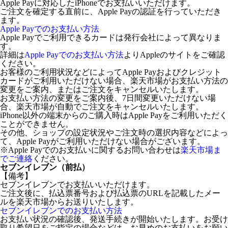
Apple Payに対応したiPhoneでお支払いいただけます。
ご注文を確定する直前に、Apple Payの認証を行っていただき
ます。
Apple Payでのお支払い方法
Apple Payでご利用できるカードは発行会社によって異なりま
す。
詳細は
Apple Payでのお支払い方法
よりAppleのサイトをご確認
ください。
お客様のご利用状況などによってApple Payおよびクレジット
カードがご利用いただけない場合、楽天市場がお支払い方法の
変更をご案内、またはご注文をキャンセルいたします。
お支払い方法の変更をご案内後、7日間変更いただけない場
合、楽天市場が自動でご注文をキャンセルいたします。
iPhone以外の端末からのご購入時はApple Payをご利用いただく
ことができません。
その他、ショップの設定状況やご注文時の選択内容などによっ
て、Apple Payがご利用いただけない場合がございます。
※Apple Payでのお支払いに関するお問い合わせは
楽天市場ま
でご連絡
ください。
セブンイレブン（前払）
【備考】
セブンイレブンでお支払いいただけます。
ご注文後に、払込票番号および払込票のURLを記載したメー
ルを楽天市場からお送りいたします。
セブンイレブンでのお支払い方法
お支払い状況の確認後、発送手続きが開始いたします。お受け
取り希望日をご指定の場合などは、お早めのお支払いをお願い