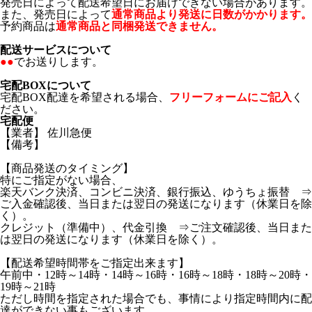
発売日によって配送希望日にお届けできない場合があります。
また、発売日によって
通常商品より発送に日数がかかります。
予約商品は
通常商品と同梱発送できません。
配送サービスについて
●●
でお送りします。
宅配BOXについて
宅配BOX配達を希望される場合、
フリーフォームにご記入
く
ださい。
宅配便
【業者】 佐川急便
【備考】
【商品発送のタイミング】
特にご指定がない場合、
楽天バンク決済、コンビニ決済、銀行振込、ゆうちょ振替 ⇒
ご入金確認後、当日または翌日の発送になります（休業日を除
く）。
クレジット（準備中）、代金引換 ⇒ご注文確認後、当日また
は翌日の発送になります（休業日を除く）。
【配送希望時間帯をご指定出来ます】
午前中・12時～14時・14時～16時・16時～18時・18時～20時・
19時～21時
ただし時間を指定された場合でも、事情により指定時間内に配
達ができない事もございます。