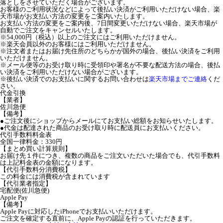
落としをさせていただく場合がございます。
お客様のご利用状況などによって後払い決済がご利用いただけない場合、楽
天市場がお支払い方法の変更をご案内いたします。
お支払い方法の変更をご案内後、7日間変更いただけない場合、楽天市場が
自動でご注文をキャンセルいたします。
※54,000円（税込）以上のご注文にはご利用いただけません。
※楽天会員以外のお客様にはご利用いただけません。
※注文者またはお届け先住所のどちらかが国外の場合、後払い決済をご利用
いただけません。
※メール便等のお受け取り時に受領印や署名が不要な配送方法の場合、後払
い決済をご利用いただけない場合がございます。
※後払い決済でのお支払いに関するお問い合わせは
楽天市場までご連絡
くだ
さい。
代金引換
【業者】
佐川急便
【備考】
●ご注文後にショップからメールにてお支払い総額をお知らせいたします。
●代金は配達された商品のお受け取り時に配送員にお支払いください。
代引手数料料金表
全国一律料金：330円
【まとめ買い計算規則】
お届け先１件につき、複数の商品をご注文いただいた場合でも、代引手数料
は上記料金表の金額になります。
【代引手数料分消費税】
この料金には消費税が含まれています
【代引業者指定】
宅配便(佐川急便)
Apple Pay
【備考】
Apple Payに対応したiPhoneでお支払いいただけます。
ご注文を確定する直前に、Apple Payの認証を行っていただきます。