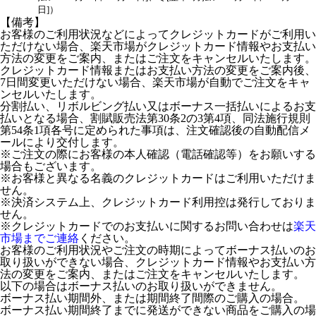
日]）
【備考】
お客様のご利用状況などによってクレジットカードがご利用い
ただけない場合、楽天市場がクレジットカード情報やお支払い
方法の変更をご案内、またはご注文をキャンセルいたします。
クレジットカード情報またはお支払い方法の変更をご案内後、
7日間変更いただけない場合、楽天市場が自動でご注文をキャ
ンセルいたします。
分割払い、リボルビング払い又はボーナス一括払いによるお支
払いとなる場合、割賦販売法第30条2の3第4項、同法施行規則
第54条1項各号に定められた事項は、注文確認後の自動配信メ
ールにより交付します。
※ご注文の際にお客様の本人確認（電話確認等）をお願いする
場合もございます。
※お客様と異なる名義のクレジットカードはご利用いただけま
せん。
※決済システム上、クレジットカード利用控は発行しておりま
せん。
※クレジットカードでのお支払いに関するお問い合わせは
楽天
市場までご連絡
ください。
お客様のご利用状況やご注文の時期によってボーナス払いのお
取り扱いができない場合、クレジットカード情報やお支払い方
法の変更をご案内、またはご注文をキャンセルいたします。
以下の場合はボーナス払いのお取り扱いができません。
ボーナス払い期間外、または期間終了間際のご購入の場合。
ボーナス払い期間終了までに発送ができない商品をご購入の場