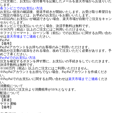
ご注文後に、お支払い受付番号を記載したメールを楽天市場からお送りいた
します。
各コンビニでのお支払い方法
お支払い状況の確認後、発送手続きが開始いたします。お受け取り希望日を
ご指定の場合などは、お早めのお支払いをお願いいたします。
14日以内にお支払いが確認できない場合、楽天市場が自動でご注文をキャン
セルいたします。
各コンビニでお支払いいただく場合、決済手数料は無料です。
※30万円（税込）以上のご注文にはご利用いただけません。
※ファミリーマート、ローソン等（前払）でのお支払いに関するお問い合わ
せは
楽天市場までご連絡
ください。
PayPal
【備考】
PayPalアカウントをお持ちのお客様のみご利用いただけます。
商品や注文数の追加をされる場合、改めて注文いただく必要があります。予
めご了承ください。
PayPalでのお支払い方法
注文を確定するボタンを押す際に、お支払いの手続きをしていただきます。
決済手数料は無料です。
※100万円（税込）以上のご注文にはご利用いただけません。
※PayPalアカウントをお持ちでない場合、PayPalアカウントを作成くださ
い。
※PayPalでのお支払いに関するお問い合わせは
楽天市場までご連絡
くださ
い。
消費税について
10月1日のご注文分より消費税率が10％となります。
配送について
宅配便
【業者】
ヤマト運輸
【備考】