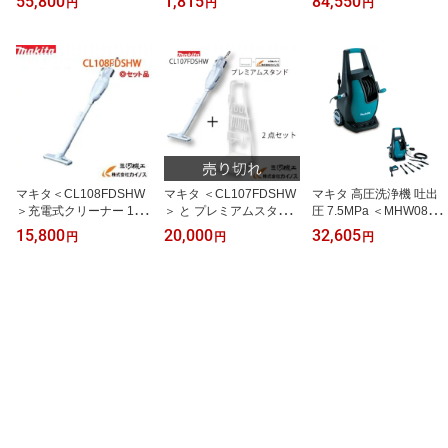
55,800
1,815
84,550
円
円
円
のみ(バッテリ・充電器
かない】
(バッテリ・充電器 別売)
別売り) ＜CW001GZ / C
＜CW006GZ/GZO＞【6
W001GZO＞ 【保冷 保温
面 真空断熱パネル 保冷
大容量 熱中 対策 クーラ
保温 熱中 対策 クーラー
ーボックス 現場 農作業
ボックス 現場 農作業 ス
スポーツ アウトドア】
ポーツ アウトドア】
マキタ＜CL108FDSHW
マキタ ＜CL107FDSHW
マキタ 高圧洗浄機 吐出
＞充電式クリーナー 10.8
＞ と プレミアムスタン
圧 7.5MPa ＜MHW0800
V 1.5Ah バッテリ・充電
ド ＜MK-002＞
＞
15,800
20,000
32,605
円
円
円
器付 カプセル式＋ワンタ
ッチスイッチ