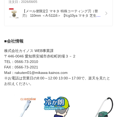
注文日：2026/08/05
しか出来ません。
購入後、半年ぐらいは、切れ味抜群で気持ちよく切れまし
【メール便限定】マキタ 特殊コーティング刃（替
た。
刃） 110mm ＜A-51116＞ 【fcg10ya マキタ 芝生 
比較 園芸 電動 工具 通販 セール おすすめ 人気 比
較  価格 研磨 際刈り】
■会社情報
株式会社カイノス WEB事業課
〒446-0046 愛知県安城市赤松町的場３－２
TEL：0566-73-2010
FAX：0566-73-2021
Mail：rakuten01@mikawa-kainos.com
※お電話は営業日の8:00～12:00 13:00～17:00で、楽天を見たと
お伝えください。