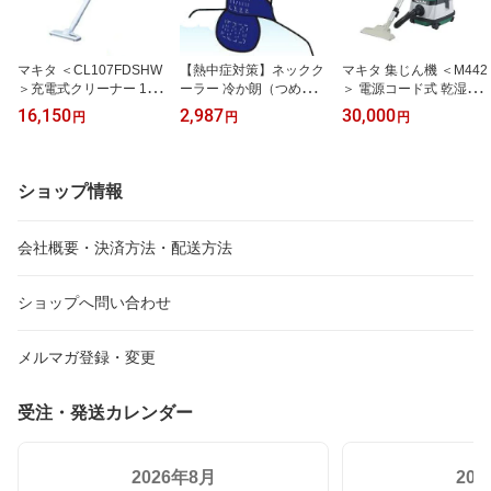
マキタ ＜CL107FDSHW
【熱中症対策】ネックク
マキタ 集じん機 ＜M442
＞充電式クリーナー 10.8
ーラー 冷か朗（つめたか
＞ 電源コード式 乾湿両
V 1.5Ah バッテリ 充電器
ろう）＜N11-66＞【首筋
用 業務用掃除機
16,150
2,987
30,000
円
円
円
付 スノーホワイト 家庭
冷やす つめたい 予防 塩
用掃除機（紙パック10枚
タブレット ヘルメット
入）
飴 梅 塩飴 キャンディー
グッズ アイスバッグ ス
ショップ情報
ポーツ飲料 ドリンク キ
ッズ 通販 】
会社概要・決済方法・配送方法
ショップへ問い合わせ
メルマガ登録・変更
受注・発送カレンダー
2026年8月
20