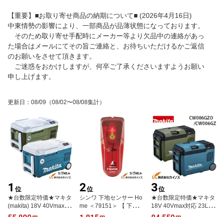
【重要】■お取り寄せ商品の納期について■ (2026年4月16日)
中東情勢の影響により、一部商品が品薄状態になっております。
そのため取り寄せ手配時にメーカー等より欠品中の連絡があっ
た場合はメールにてその旨ご連絡と、お待ちいただけるかご返信
のお願いをさせて頂きます。
ご迷惑をおかけしますが、何卒ご了承くださいますようお願い
申し上げます。
更新日
：
08/09
（08/02〜08/08集計）
1
2
3
位
位
位
★台数限定特価★マキタ
シンワ 下地センサー Ho
★台数限定特価★マキタ
(makita) 18V 40Vmax対
me ＜79151＞ 【 下地 確
18V 40Vmax対応 23L 充
応 充電式保冷温庫 本体
認 センサー 針なし 穴開
電式保冷温庫 本体のみ