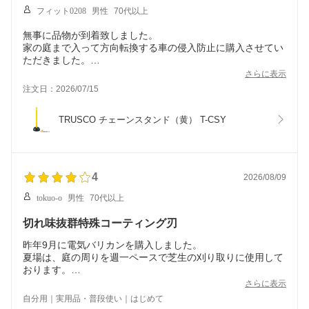
フィット0208
男性
70代以上
無事に品物が到着致しました。
家の庭まで入って方向転換する車の侵入防止に購入させてい
ただきました。
早速使用したいと思います。
さらに表示
注文日：2026/07/15
TRUSCO チェーンスタンド（黄） T-CSY
4
2026/08/09
tokuo-o
男性
70代以上
切れ味抜群特殊コーティング刃
昨年9月に電気バリカンを購入しました。
夏場は、庭の周りを週一ペースで芝生の刈り取りに使用して
おります。
ここ3カ月前から切れ味が悪くなり、今回の購入に到りまし
さらに表示
た。
自分用｜実用品・普段使い｜はじめて
研ぐ事が出来れば別ですが、このタイプは消耗品の取り扱い