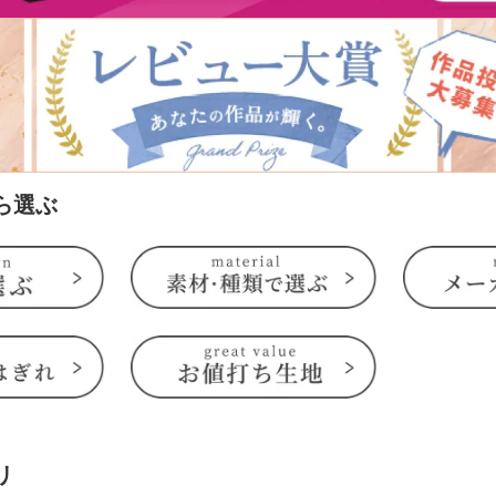
ら選ぶ
リ