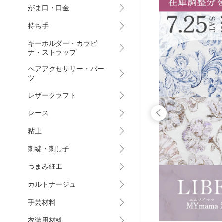
がま口・口金
持ち手
キーホルダー・カラビ
ナ・ストラップ
ヘアアクセサリー・パー
ツ
レザークラフト
レース
粘土
刺繍・刺し子
つまみ細工
カルトナージュ
手芸材料
衣装用材料