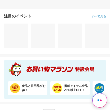
注目のイベント
すべて見る
【期間限定37％オフ！】エアラブ4プラス ファンシート ベビーカーの暑さ対策
気持ち伝わるメッセージシールとローズを添えて。カラフルなやわらかワッフルケーキ
9,440円
3,450円
3,
割引価格
割引価格
割引価格
5,900
3,000
3,500
円
円
円