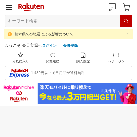
熊本県での地震による影響について
ようこそ 楽天市場へ
ログイン
会員登録
お気に入り
閲覧履歴
購入履歴
myクーポン
1,980円以上で日用品が送料無料