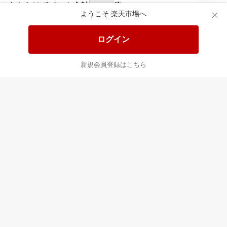
食品と日用品がお
掲載アイテム全品
日
得！
20%以上OFF！
ポ
ようこそ 楽天市場へ
ログイン
あなたはポイント
合計
倍
新規会員登録はこちら
最近チェックした商品
すべて見る