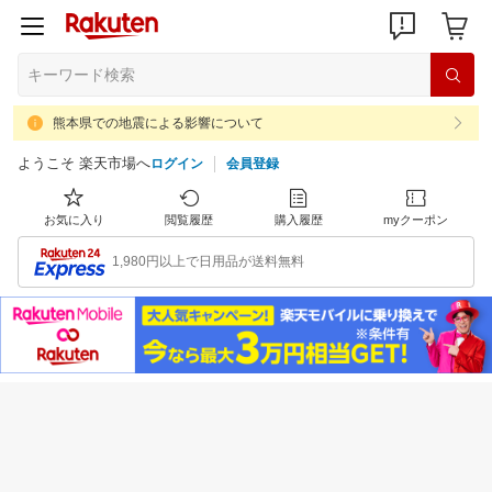
熊本県での地震による影響について
ようこそ 楽天市場へ
ログイン
会員登録
お気に入り
閲覧履歴
購入履歴
myクーポン
1,980円以上で日用品が送料無料