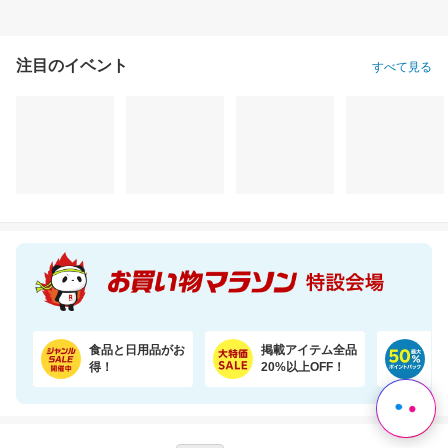
注目のイベント
すべて見る
Rakuten Shop Of The Year 16年連続受賞！お中元や夏ギフトで喜ばれる6種の濃厚アイス
今だけ30％OFFセール！猫砂鉱物タイプ＼約一か月490円／【楽天オリジナル】
3,980円
2,800円
3,
割引価格
割引価格
割引価格
3,580
1,960
2,780
円
円
円