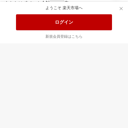
食品と日用品がお
掲載アイテム全品
日
得！
20%以上OFF！
ポ
ようこそ 楽天市場へ
ログイン
あなたはポイント
合計
倍
新規会員登録はこちら
最近チェックした商品
すべて見る