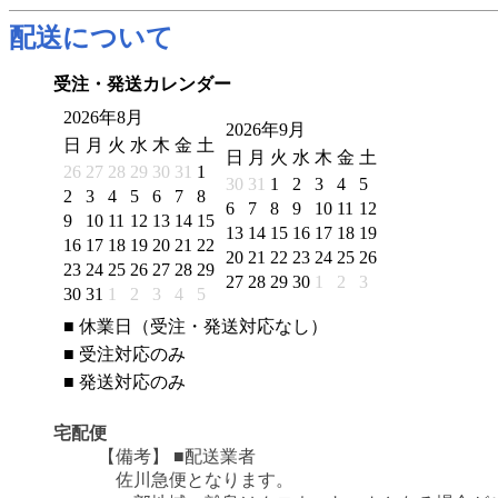
配送について
受注・発送カレンダー
2026年8月
2026年9月
日
月
火
水
木
金
土
日
月
火
水
木
金
土
26
27
28
29
30
31
1
30
31
1
2
3
4
5
2
3
4
5
6
7
8
6
7
8
9
10
11
12
9
10
11
12
13
14
15
13
14
15
16
17
18
19
16
17
18
19
20
21
22
20
21
22
23
24
25
26
23
24
25
26
27
28
29
27
28
29
30
1
2
3
30
31
1
2
3
4
5
■
休業日（受注・発送対応なし）
■
受注対応のみ
■
発送対応のみ
宅配便
【備考】
■配送業者
佐川急便となります。