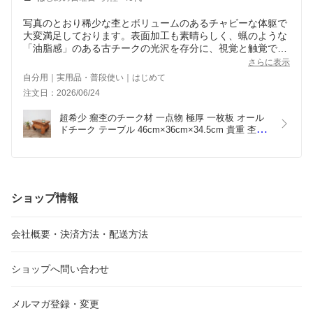
写真のとおり稀少な杢とボリュームのあるチャビーな体躯で
大変満足しております。表面加工も素晴らしく、蝋のような
「油脂感」のある古チークの光沢を存分に、視覚と触覚で味
わうことができます。
さらに表示
稀少な杢が大量に入った、王宮家具レベルの逸品と思われま
自分用｜実用品・普段使い｜はじめて
すが、お膳の横に置き、サイドテーブルとしてデジカメやタ
注文日：2026/06/24
ブレットPCなどを置く台にして、もう使っております。
かなり迷ったけど買ってよかった！
超希少 瘤杢のチーク材 一点物 極厚 一枚板 オール
ドチーク テーブル 46cm×36cm×34.5cm 貴重 杢目 
瘤杢目 玉杢  木製 総無垢材 飾り台 花台 アジアン家
具 天然木 バリ家具 ウォルナット マホガニーに並ぶ
高級木材 ハンドメイド アンティーク 蛙杢 蟹杢 朧
杢 如鱗杢 葡萄杢
ショップ情報
会社概要・決済方法・配送方法
ショップへ問い合わせ
メルマガ登録・変更