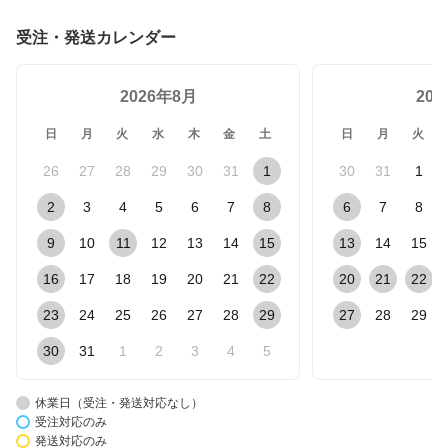
受注・発送カレンダー
2026年8月
20
日
月
火
水
木
金
土
日
月
火
26
27
28
29
30
31
1
30
31
1
2
3
4
5
6
7
8
6
7
8
9
10
11
12
13
14
15
13
14
15
16
17
18
19
20
21
22
20
21
22
23
24
25
26
27
28
29
27
28
29
30
31
1
2
3
4
5
休業日（受注・発送対応なし）
受注対応のみ
発送対応のみ