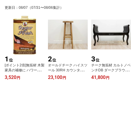
ン バリ家具 送料無料 ウ
ム 天然木 モダンアジア
然木 バリ家具 送料無料
更新日
：
08/07
（07/31〜08/06集計）
ォルナット マホガニーに
ン バリ家具 送料無料 ウ
ウォルナット マホガニー
並ぶ高級木材 業販 卸 ス
ォルナット マホガニーに
に並ぶ高級木材 MR170
ーパーセール
並ぶ高級木材 業販 卸 ス
MWWW 買いまわり 買い
ーパーセール
回り 業販 卸 スーパーセ
ール
1
2
3
位
位
位
[ポイント2倍]無垢材 木製
オールドチーク ハイスツ
チーク無垢材 カルトノベ
家具の補修に ハワード
ール 30RH カウンタース
ンチDB ダークブラウン
レストアフィニッシュ 日
ツール カウンターチェア
猫脚スツール 猫足 アジ
3,520
23,100
41,800
円
円
円
本正規品 236ml 8oz How
バースツール バーチェア
アン家具 スツール クラ
ard Restor-A-Finish 無垢
チーク材 スツール チー
ブチェア 椅子 木製いす
家具 床 無垢床 フローリ
ク無垢 ウッド 木製 スツ
天然木イス 完成品 バリ
ング 傷 補修材 メンテナ
ール 送料無料 無垢材 ア
家具 送料無料 ウォルナ
ンス オイル チーク ウォ
ンティーク アジアン家具
ット マホガニーに並ぶ高
ールナット マホガニー
椅子 木製いす 天然木イ
級木材 背もたれなし 業
チェリー オーク メイプ
ス バリ家具 背もたれな
販 卸 スーパーセール
ルパイン エボニーブラウ
し 業販 卸
ン