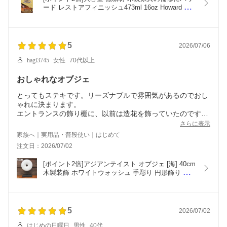
ード レストアフィニッシュ473ml 16oz Howard 
Restor-A-Finish 無垢家具 床 無垢床 フローリング 
傷 補修材 メンテナンス オイル チーク ウォルナッ
ト ウォルナット マホガニー チェリー オーク メイ
プルパイン ニュートラル
5
2026/07/06
hagi3745
女性
70代以上
おしゃれなオブジェ
とってもステキです。リーズナブルで雰囲気があるのでおし
ゃれに決まります。
エントランスの飾り棚に、以前は造花を飾っていたのです
が、ぐっとファッショナブルになりました。ありがとうござ
さらに表示
いました。
家族へ｜実用品・普段使い｜はじめて
40センチと他に部屋用に30センチも購入しました。おすすめ
注文日：2026/07/02
です。
[ポイント2倍]アジアンテイスト オブジェ [海] 40cm 
木製装飾 ホワイトウォッシュ 手彫り 円形飾り 円盤
オブジェ 木彫り アジアンテイストアート 土台付 装
飾品 芸術品 木製 ウッド 置物 バリ雑貨 アジアン雑
貨 バリ島 バリ風インテリア エスニック アジアンイ
ンテリア
5
2026/07/02
はじめの日曜日
男性
40代