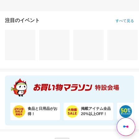
注目のイベント
すべて見る
令和7年度産☆国産ブレンド米5kgがお買い得！【楽天オリジナル】
20％オフ★ジメジメおでかけもさらっと快適なファンシート（保冷剤2個付き）
3,150円
9,980円
34
割引価格
割引価格
割引価格
2,950
7,984
31,500
円
円
円