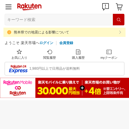
熊本県での地震による影響について
ようこそ 楽天市場へ
ログイン
会員登録
お気に入り
閲覧履歴
購入履歴
myクーポン
1,980円以上で日用品が送料無料