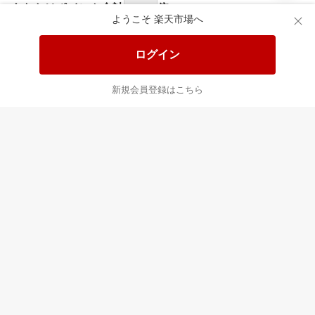
食品と日用品がお
掲載アイテム全品
日
得！
20%以上OFF！
ポ
ようこそ 楽天市場へ
ログイン
あなたはポイント
合計
倍
新規会員登録はこちら
最近チェックした商品
すべて見る