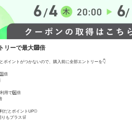
ントリーで最大🔟倍
とポイントがつかないので、購入前に全部エントリーを👇
️⃣倍
倍
利用で4️⃣倍
倍
だとポイントUP⚾️
周りもプラス🛒