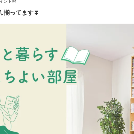
イント🆙
ん揃ってます⏬️