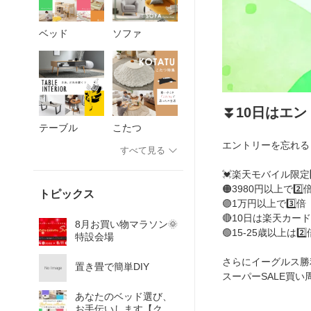
ベッド
ソファ
⏬️10日はエ
テーブル
こたつ
エントリーを忘れる
すべて見る
💓楽天モバイル限定3
🟠3980円以上で2️⃣
トピックス
🟣1万円以上で3️⃣倍
🔴10日は楽天カード
8月お買い物マラソン🌞
🟢15-25歳以上は2️⃣
特設会場
さらにイーグルス勝利
置き畳で簡単DIY
No Image
スーパーSALE買い
あなたのベッド選び、
お手伝いします【クオ