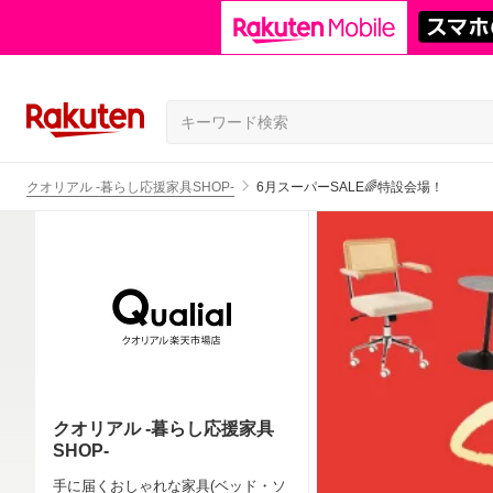
クオリアル -暮らし応援家具SHOP-
6月スーパーSALE🌈特設会場！
クオリアル -暮らし応援家具
SHOP-
手に届くおしゃれな家具(ベッド・ソ