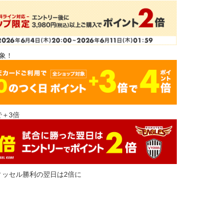
対象！
＋3倍
ィッセル勝利の翌日は2倍に