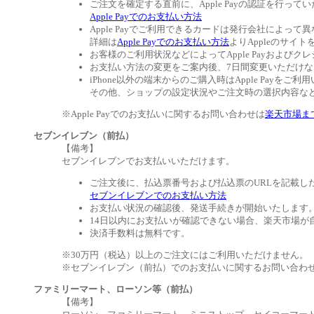
ご注文を確定する直前に、Apple Payの認証を行って
Apple Payでのお支払い方法
Apple Payでご利用できるカードは発行会社によって
詳細は
Apple Payでのお支払い方法
よりAppleのサイ
お客様のご利用状況などによってApple Payおよ
お支払い方法の変更をご案内後、7日間変更いただけ
iPhone以外の端末からのご購入時はApple Payを
その他、ショップの設定状況やご注文時の選択内容などに
※Apple Payでのお支払いに関するお問い合わせは
楽天市場ま
セブンイレブン（前払）
【備考】
セブンイレブンでお支払いいただけます。
ご注文後に、払込票番号および払込票のURLを記載し
セブンイレブンでのお支払い方法
お支払い状況の確認後、発送手続きが開始いたします
14日以内にお支払いが確認できない場合、楽天市場が
決済手数料は無料です。
※30万円（税込）以上のご注文にはご利用いただけません。
※セブンイレブン（前払）でのお支払いに関するお問い合わ
ファミリーマート、ローソン等（前払）
【備考】