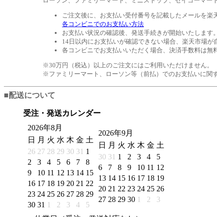
ローソン、ファミリーマート、ミニストップ、セイコーマー
ご注文後に、お支払い受付番号を記載したメールを楽
各コンビニでのお支払い方法
お支払い状況の確認後、発送手続きが開始いたします
14日以内にお支払いが確認できない場合、楽天市場が
各コンビニでお支払いいただく場合、決済手数料は無
※30万円（税込）以上のご注文にはご利用いただけません。
※ファミリーマート、ローソン等（前払）でのお支払いに関
■配送について
受注・発送カレンダー
2026年8月
2026年9月
日
月
火
水
木
金
土
日
月
火
水
木
金
土
26
27
28
29
30
31
1
30
31
1
2
3
4
5
2
3
4
5
6
7
8
6
7
8
9
10
11
12
9
10
11
12
13
14
15
13
14
15
16
17
18
19
16
17
18
19
20
21
22
20
21
22
23
24
25
26
23
24
25
26
27
28
29
27
28
29
30
1
2
3
30
31
1
2
3
4
5