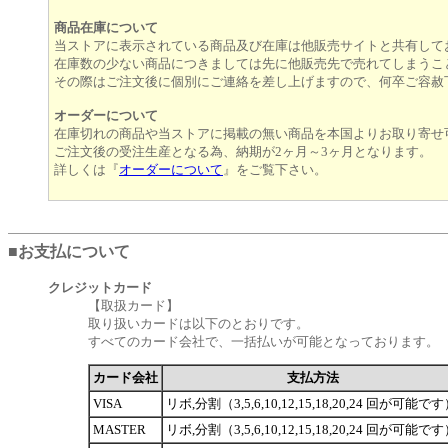
商品在庫について
当ストアに表示されている商品及び在庫は他販売サイトと共有して
在庫数の少ない商品につきましては先に他販売先で売れてしまうこ
その際はご注文後に個別にご連絡を差し上げますので、何卒ご容赦
オーダーについて
在庫切れの商品や当ストアに掲載の無い商品を本国よりお取り寄せ
ご注文後の受注生産となる為、納期が2ヶ月～3ヶ月となります。
詳しくは『
オーダーについて
』をご覧下さい。
■お支払について
クレジットカード
【取扱カード】
取り扱いカードは以下のとおりです。
すべてのカード会社で、一括払いが可能となっております。
カード会社
支払方法
VISA
リボ,分割（3,5,6,10,12,15,18,20,24 回が可能で
MASTER
リボ,分割（3,5,6,10,12,15,18,20,24 回が可能で