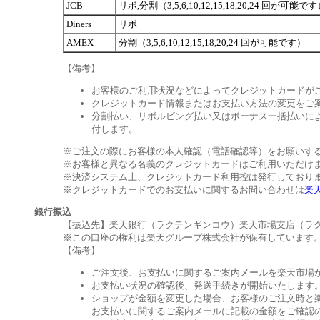
JCB
リボ,分割（3,5,6,10,12,15,18,20,24 回が可能で
Diners
リボ
AMEX
分割（3,5,6,10,12,15,18,20,24 回が可能です）
【備考】
お客様のご利用状況などによってクレジットカードが
クレジットカード情報またはお支払い方法の変更をご
分割払い、リボルビング払い又はボーナス一括払いによ
付します。
※ご注文の際にお客様の本人確認（電話確認等）をお願いす
※お客様と異なる名義のクレジットカードはご利用いただけ
※決済システム上、クレジットカード利用控は発行しており
※クレジットカードでのお支払いに関するお問い合わせは
楽
銀行振込
【振込先】楽天銀行（ラクテンギンコウ）楽天市場支店（ラクテン
※この口座の権利は楽天グループ株式会社が保有しています
【備考】
ご注文後、お支払いに関するご案内メールを楽天市場
お支払い状況の確認後、発送手続きが開始いたします
ショップが金額を変更した場合、お客様のご注文時と
お支払いに関するご案内メールに記載の金額をご確認