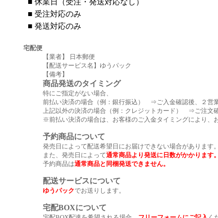
■
休業日（受注・発送対応なし）
■
受注対応のみ
■
発送対応のみ
宅配便
【業者】 日本郵便
【配送サービス名】ゆうパック
【備考】
商品発送のタイミング
特にご指定がない場合、
前払い決済の場合（例：銀行振込） ⇒ご入金確認後、２営
上記以外の決済の場合（例：クレジットカード） ⇒ご注文
※前払い決済の場合は、お客様のご入金タイミングにより、
予約商品について
発売日によって配送希望日にお届けできない場合があります
また、発売日によって
通常商品より発送に日数がかかります
予約商品は
通常商品と同梱発送できません。
配送サービスについて
ゆうパック
でお送りします。
宅配BOXについて
宅配BOX配達を希望される場合、
フリーフォームにご記入
く