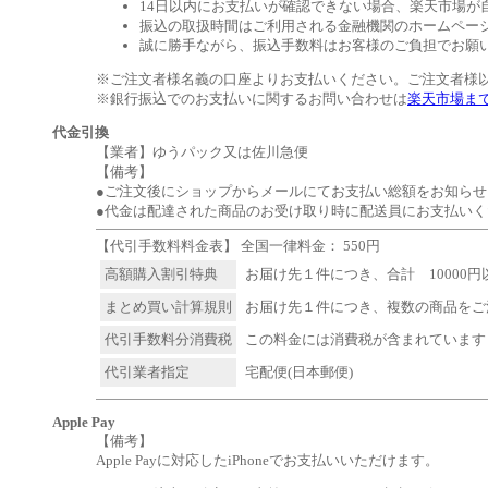
14日以内にお支払いが確認できない場合、楽天市場が
振込の取扱時間はご利用される金融機関のホームペー
誠に勝手ながら、振込手数料はお客様のご負担でお願
※ご注文者様名義の口座よりお支払いください。ご注文者様
※銀行振込でのお支払いに関するお問い合わせは
楽天市場ま
代金引換
【業者】ゆうパック又は佐川急便
【備考】
●ご注文後にショップからメールにてお支払い総額をお知らせ
●代金は配達された商品のお受け取り時に配送員にお支払いく
【代引手数料料金表】 全国一律料金： 550円
高額購入割引特典
お届け先１件につき、合計 10000
まとめ買い計算規則
お届け先１件につき、複数の商品をご
代引手数料分消費税
この料金には消費税が含まれています
代引業者指定
宅配便(日本郵便)
Apple Pay
【備考】
Apple Payに対応したiPhoneでお支払いいただけます。