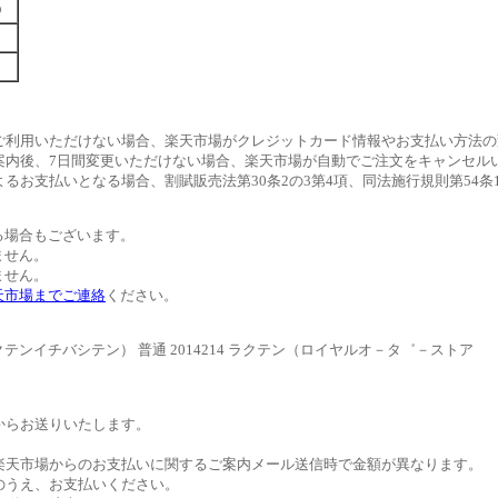
す）
ご利用いただけない場合、楽天市場がクレジットカード情報やお支払い方法の
案内後、7日間変更いただけない場合、楽天市場が自動でご注文をキャンセル
るお支払いとなる場合、割賦販売法第30条2の3第4項、同法施行規則第54
る場合もございます。
ません。
ません。
天市場までご連絡
ください。
イチバシテン） 普通 2014214 ラクテン（ロイヤルオ－タ゛－ストア
。
からお送りいたします。
。
楽天市場からのお支払いに関するご案内メール送信時で金額が異なります。
のうえ、お支払いください。