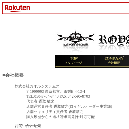
■会社概要
株式会社カオルシステムズ
〒1900003 東京都立川市栄町4-13-4
TEL:050-3704-8440 FAX:042-595-8703
代表者:香取 敏之
店舗運営責任者:香取敏之(ロイヤルオーダー事業部)
店舗セキュリティ責任者:香取敏之
購入履歴からの適格請求書発行:対応可能
お問い合わせ先