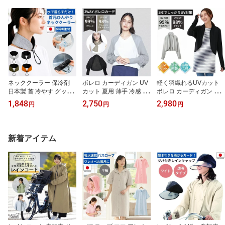
ネッククーラー 保冷剤
ボレロ カーディガン UV
軽く羽織れるUVカット
日本製 首 冷やす グッズ
カット 夏用 薄手 冷感 レ
ボレロ カーディガン 夏
熱中症対策 暑さ対策 首
ディース アームカバー
用 薄手 冷感 レディース
1,848
2,750
2,980
円
円
円
元 ひんやり 冷却 保冷 通
春夏 日焼け防止 日焼け
アームカバー 春夏 日焼
勤 通学 アウトドア ゴル
対策 紫外線カット 紫外
け防止 日焼け対策 紫外
フ 大人 おしゃれ かわい
線対策 おしゃれ かわい
線カット 紫外線対策 お
い メール便
い メール便
しゃれ かわいい メール
新着アイテム
便