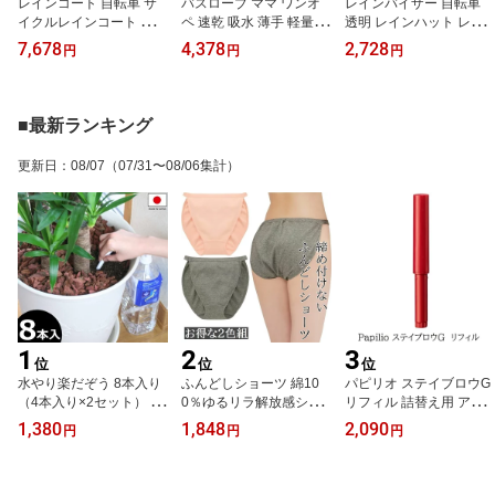
レインコート 自転車 サ
バスローブ ママ ワンオ
レインバイザー 自転車
イクルレインコート リュ
ペ 速乾 吸水 薄手 軽量 夏
透明 レインハット レイ
ック対応 顔が濡れない
用 レディース フード付
ンキャップ 顔が濡れない
7,678
4,378
2,728
円
円
円
ヘルメット対応 通勤 通
き 前開き お風呂 赤ちゃ
雨よけバイザー 雨用バイ
学 レディース 女性 おし
ん 子育て 風呂上がり 日
ザー レインウェア 雨 帽
ゃれ かわいい レインウ
本製 半袖
子 つば広 レディース 日
ェア 雨 ママ フーディ
本製
■最新ランキング
更新日
：
08/07
（07/31〜08/06集計）
1
2
3
位
位
位
水やり楽だぞう 8本入り
ふんどしショーツ 綿10
パピリオ ステイブロウG
（4本入り×2セット） 自
0％ゆるリラ解放感ショ
リフィル 詰替え用 アイ
動給水器 自動水やり器
ーツ 2色組 ふんどしパン
ブロウ レフィル メール
1,380
1,848
2,090
円
円
円
自動水やり機 植物 観葉
ツ レディース 女性用 鼠
便
植物 旅行 日本製 メール
径部 締め付けない 下着
便
メール便