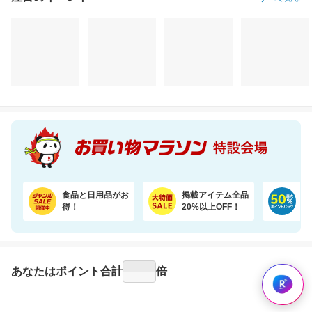
食品と日用品がお
掲載アイテム全品
日
得！
20%以上OFF！
ポ
あなたはポイント
合計
倍