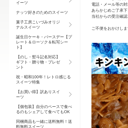
イーツ
電話・メール等の対
あらかじめご了承下
ナッツ好きのためのスイーツ
当社からの受注確認
菓子工房こいづみオリジ
ナルスイーツ
ご不便をおかけしま
誕生日ケーキ・バースデー【プ
レート＆ローソク＆転写シー
ト】
【のし・熨斗記名対応】
ギフト・贈り物・プレゼ
ント
祝・昭和100年！レトロ感じる
スイーツ特集
【お買い得】訳ありスイ
ーツ
【個包装】自分のペースで食べ
るのもシェアして食べてもOK
同梱商品も一緒に送料無料！送
料無料スイーツ