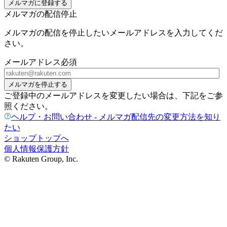
メルマガに登録する
メルマガの配信停止
メルマガの配信を停止したいメールアドレスを入力してくだ
さい。
メールアドレス
必須
メルマガを停止する
ご登録中のメールアドレスを変更したい場合は、下記をご参
照ください。
ヘルプ・お問い合わせ - メルマガ配信先の変更方法を知り
たい
ショップトップへ
個人情報保護方針
© Rakuten Group, Inc.