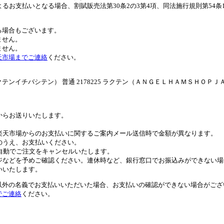
るお支払いとなる場合、割賦販売法第30条2の3第4項、同法施行規則第54
る場合もございます。
ません。
ません。
天市場までご連絡
ください。
イチバシテン） 普通 2178225 ラクテン（ＡＮＧＥＬＨＡＭＳＨＯＰＪ
。
からお送りいたします。
。
楽天市場からのお支払いに関するご案内メール送信時で金額が異なります。
のうえ、お支払いください。
自動でご注文をキャンセルいたします。
ジなどを予めご確認ください。連休時など、銀行窓口でお振込みができない場
いいたします。
以外の名義でお支払いいただいた場合、お支払いの確認ができない場合がござ
でご連絡
ください。