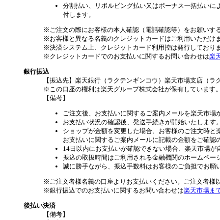
分割払い、リボルビング払い又はボーナス一括払いによ
付します。
※ご注文の際にお客様の本人確認（電話確認等）をお願いす
※お客様と異なる名義のクレジットカードはご利用いただけ
※決済システム上、クレジットカード利用控は発行しており
※クレジットカードでのお支払いに関するお問い合わせは
楽
銀行振込
【振込先】楽天銀行（ラクテンギンコウ）楽天市場支店（ラクテン
※この口座の権利は楽天グループ株式会社が保有しています
【備考】
ご注文後、お支払いに関するご案内メールを楽天市場
お支払い状況の確認後、発送手続きが開始いたします
ショップが金額を変更した場合、お客様のご注文時と
お支払いに関するご案内メールに記載の金額をご確認
14日以内にお支払いが確認できない場合、楽天市場が
振込の取扱時間はご利用される金融機関のホームペー
誠に勝手ながら、振込手数料はお客様のご負担でお願
※ご注文者様名義の口座よりお支払いください。ご注文者様
※銀行振込でのお支払いに関するお問い合わせは
楽天市場ま
後払い決済
【備考】