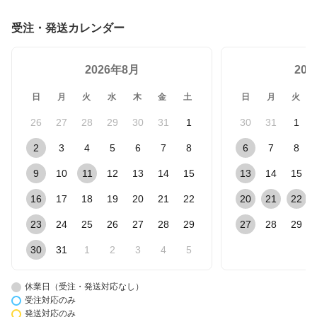
受注・発送カレンダー
2026年8月
20
日
月
火
水
木
金
土
日
月
火
26
27
28
29
30
31
1
30
31
1
2
3
4
5
6
7
8
6
7
8
9
10
11
12
13
14
15
13
14
15
16
17
18
19
20
21
22
20
21
22
23
24
25
26
27
28
29
27
28
29
30
31
1
2
3
4
5
休業日（受注・発送対応なし）
受注対応のみ
発送対応のみ