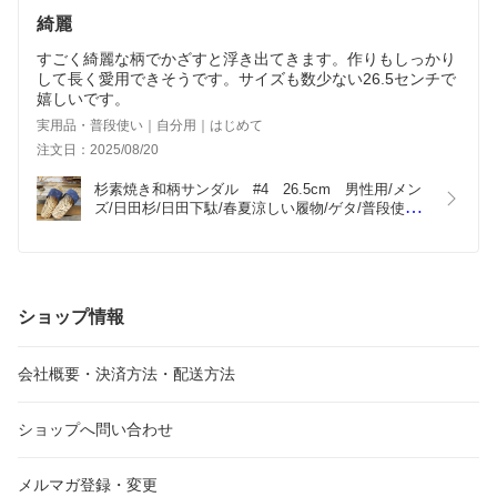
綺麗
すごく綺麗な柄でかざすと浮き出てきます。作りもしっかり
して長く愛用できそうです。サイズも数少ない26.5センチで
嬉しいです。
実用品・普段使い｜自分用｜はじめて
注文日：2025/08/20
杉素焼き和柄サンダル　#4　26.5cm　男性用/メン
ズ/日田杉/日田下駄/春夏涼しい履物/ゲタ/普段使い
から業務用/人気下駄/履きやすい/履き心地抜群
ショップ情報
会社概要・決済方法・配送方法
ショップへ問い合わせ
メルマガ登録・変更