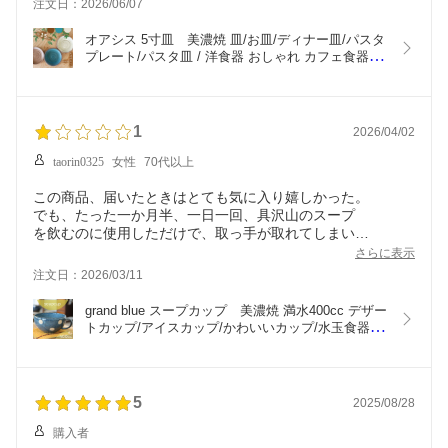
注文日：2026/06/07
オアシス 5寸皿　美濃焼 皿/お皿/ディナー皿/パスタ
プレート/パスタ皿 / 洋食器 おしゃれ カフェ食器 日
本製 プレート/取り皿/北欧風/丸皿/ギフト包装無料
1
2026/04/02
taorin0325
女性
70代以上
この商品、届いたときはとても気に入り嬉しかった。
でも、たった一か月半、一日一回、具沢山のスープ
を飲むのに使用しただけで、取っ手が取れてしまい
ました。もうショックで見るのも嫌で残骸はすてました。
さらに表示
悔しいです。。
注文日：2026/03/11
grand blue スープカップ　美濃焼 満水400cc デザー
トカップ/アイスカップ/かわいいカップ/水玉食器/水
玉スープカップ/ラッピング無料/あったかスープ
5
2025/08/28
購入者