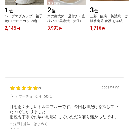
1
2
3
位
位
位
ハーブマグカップ 益子
木の実大鉢（足付き）直
三彩 飯碗 美濃焼 ご
焼/コーヒーカップ/珈琲
径25cm美濃焼 大皿/和
飯茶碗 和食器 お茶碗 大
カップ/コップ/ナチュラ
柄食器/皿/メイン皿/サラ
きめお茶碗 おしゃれ茶碗
2,145
3,993
1,716
円
円
円
ル系/カフェオレ/可愛い
ダボウル/パスタ皿/和食
ごはん茶碗 お碗 ラッピ
食器/ラッピング無料/ギ
器/大きい鉢/キッチン用
ング無料
フト包装無料/大容量マ
品
グ/白いマグ
5
2026/06/09
カプーチョ
女性
50代
目を惹く美しいトルコブルーです。今回お皿だけを探してい
たので助かりました！
自分用｜趣味｜はじめて