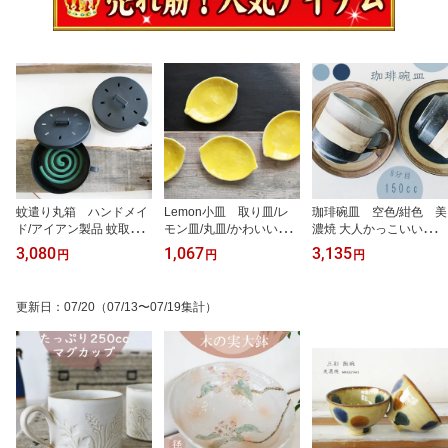
蚊遣り丸箱 ハンドメイ
Lemon小皿 取り皿/レ
珈琲碗皿 空色/紺色 美
ド/アイアン製品 蚊取り
モン皿/丸皿/かわいいお
濃焼 大人かっこいいコー
グッズ 殺虫 虫退治 生活
皿/平皿/黄色食器/ラッピ
ヒーカップ ソーサー マ
3,080
1,067
3,135
円
円
円
雑貨 虫よけ便利グッズ
ング無料/プレゼント包装
グカップ マグ 青いマグ
蚊取り線香用 虫撃退 ラ
無料/豆皿/皿黄色/フルー
ティーカップ 人気オシャ
ッピング無料 プレゼント
ツ型皿
レ食器 来客用食器 普段
更新日
：
07/20
（07/13〜07/19集計）
包装無料
使い食器 スカイブルー