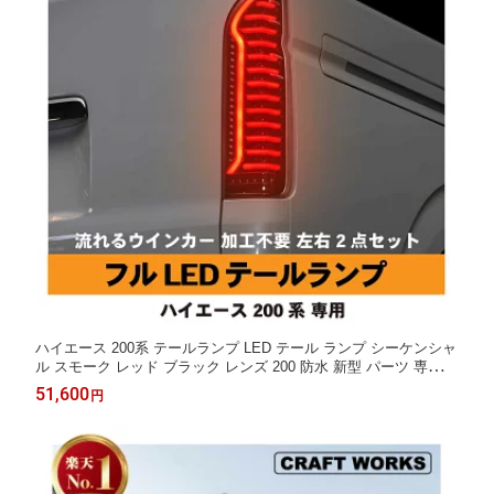
ハイエース 200系 テールランプ LED テール ランプ シーケンシャ
ル スモーク レッド ブラック レンズ 200 防水 新型 パーツ 専用
左 右 カバー 取付 簡単 流れる ウィンカー 交換 1型 2型 3型 4型 5
51,600
円
型 6型 7型 8型 トヨタ TOYOTA HIACE