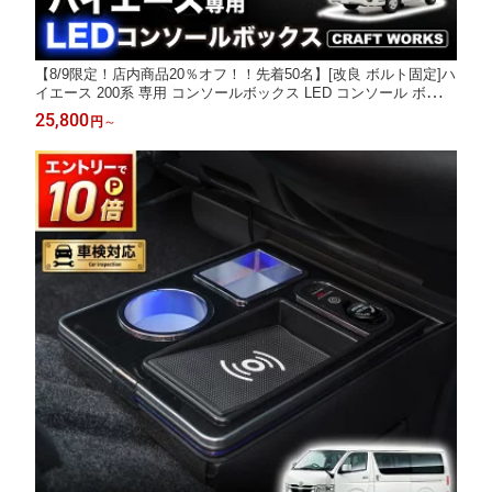
【8/9限定！店内商品20％オフ！！先着50名】[改良 ボルト固定]ハ
イエース 200系 専用 コンソールボックス LED コンソール ボック
ス アームレスト センターコンソール 1型 2型 3型 4型 5型 6型 7型
25,800
円
～
8型 9型 車 収納 内装 標準車 カー用品 USB ポート