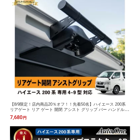
【8/9限定！店内商品20％オフ！！先着50名】ハイエース 200系
リアゲート リア ゲート 開閉 アシスト グリップ バー ハンドル 標
準 ワイド DX スーパーGL 4型 5型 6型 7型 8型 9型 簡単 取付 便
7,680
円
利 パーツ アクセサリー カスタム 外装 リヤ アルミ製