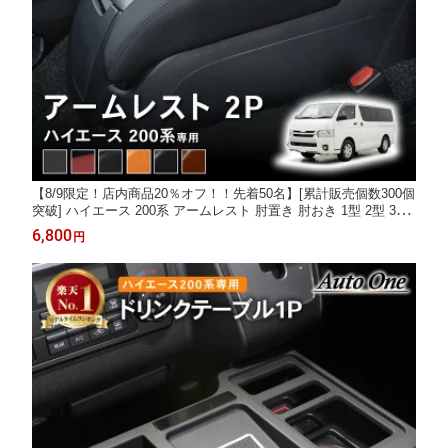
【8/9限定！店内商品20％オフ！！先着50名】[累計販売個数300個
突破] ハイエース 200系 アームレスト 肘置き 肘おき 1型 2型 3型
4型 5型 6型 7型 8型 コンソールボックス 肘かけ 肘掛けセンター
6,800
円
コンソール 前 中 後 期 カスタム アクセサリー