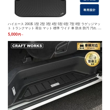
ハイエース 200系 1型 2型 3型 4型 5型 6型 7型 8型 ラゲッジマッ
ト トランクマット 荷台 マット 標準 ワイド 車 防水 防汚 汚れ 防
止 3D ラゲージ トレイ カスタム アクセサリー 専用 カー フロア
5,000
円
～
マット ラゲッジ トランク 200 荷 室 S GL DX HIACE フロント リ
ア サイズ