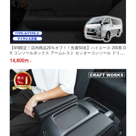
【8/9限定！店内商品20％オフ！！先着50名】ハイエース 200系 D
X コンソールボックス アームレスト センターコンソール ドリン
クテーブル 肘掛け 肘おき 肘置き ひじ 小物入れ アクセサリー ブ
14,800
円
～
ラック 専用 標準 標準車 1型 2型 3型 4型 5型 6型 7型 8型 ホルダ
ー