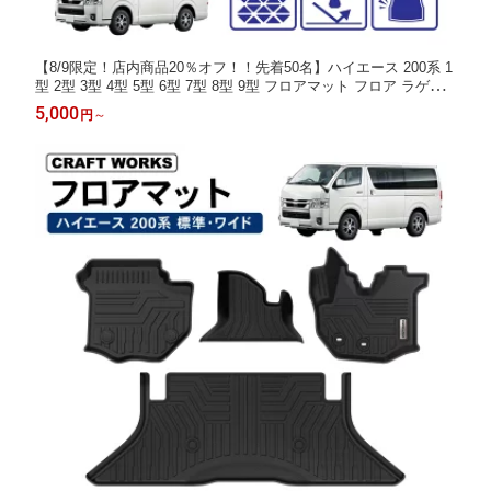
【8/9限定！店内商品20％オフ！！先着50名】ハイエース 200系 1
型 2型 3型 4型 5型 6型 7型 8型 9型 フロアマット フロア ラゲッ
ジ マット 標準 ワイド 車 防水 防汚 汚れ 防止 3D ラゲージ トレ
5,000
円
～
イ カスタム アクセサリー 専用 フロア マット ラゲッジ