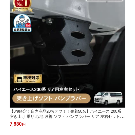
【8/9限定！店内商品20％オフ！！先着50名】ハイエース 200系
突き上げ 乗り 心地 改善 ソフト バンプラバー リア 左右セット 吸
収 重積載対応 大容量 低反発 ボルトオン ローダウン 車高アップ
7,880
円
車 車 カスタム パーツ 1型 2型 3型 4型 5型 6型 7型 8型 S-GL ワ
ゴン