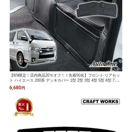
【8/9限定！店内商品20％オフ！！先着50名】フロント リアセッ
ト ハイエース 200系 デッキカバー 1型 2型 3型 4型 5型 6型 7型 8
型 フロント リア デッキ カバー 傷防止 汚れ 防止 収納 カスタム
6,680
円
アクセサリー バン 専用 標準 標準車 車 内装 レザー