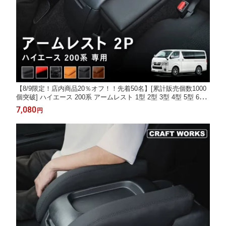
【8/9限定！店内商品20％オフ！！先着50名】[累計販売個数1000
個突破] ハイエース 200系 アームレスト 1型 2型 3型 4型 5型 6型
7型 8型 コンソールボックス センターコンソール 肘掛け 肘置き
7,080
円
ひじ カスタム 小物入れ アクセサリー 専用 標準 ワイド