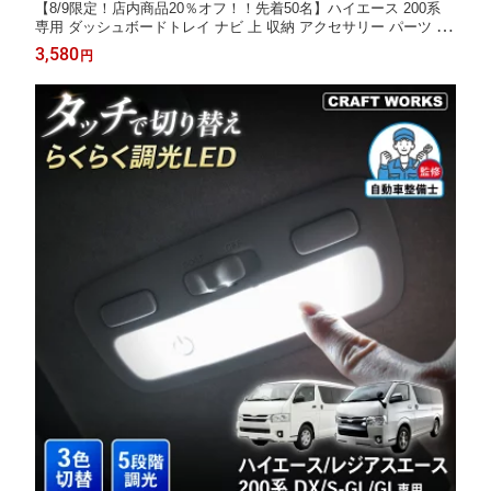
【8/9限定！店内商品20％オフ！！先着50名】ハイエース 200系
専用 ダッシュボードトレイ ナビ 上 収納 アクセサリー パーツ ト
レイ 小物入れ 専用 カスタム インテリア 内装 1型 2型 3型 4型 5
3,580
円
型 6型 7型 8型 9型 レジアスエース ボンゴブローニィバン トヨタ
HIACE