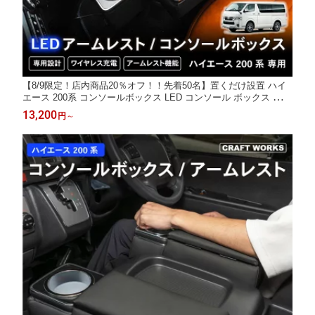
【8/9限定！店内商品20％オフ！！先着50名】置くだけ設置 ハイ
エース 200系 コンソールボックス LED コンソール ボックス アー
ムレスト センターコンソール 1型 2型 3型 4型 5型 6型 7型 8型 9
13,200
円
～
型 車 収納 内装 標準 ワイド