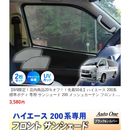
【8/9限定！店内商品20％オフ！！先着50名】ハイエース 200系
標準ボディ 専用 サンシェード 200 メッシュカーテン フロント 2
枚 カーテン パーツ メッシュ シェード 日除け 日よけ UV カット
3,580
円
アクセサリー カスタム 目隠し プライバシ— 保護 盗難 防犯 災害