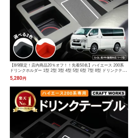
【8/9限定！店内商品20％オフ！！先着50名】ハイエース 200系
ドリンクホルダー 1型 2型 3型 4型 5型 6型 7型 8型 ドリンクテー
ブル カップテーブル コンソール カップホルダー 標準車 防水 3D
5,280
円
カスタム アクセサリー パーツ 専用 内装 車