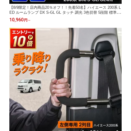
【8/9限定！店内商品20％オフ！！先着50名】ハイエース 200系 L
ED ルームランプ DX S-GL GL タッチ 調光 3色切替 5段階 標準車
ワイド レジアスエース ホワイト アンバー 電球色 フロント セン
10,960
円
～
ター アクセサリー パーツ カスタム インテリア 簡単取付 明るさ
調整 トヨタ