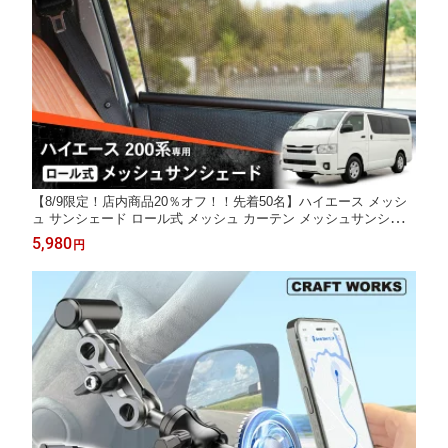
【8/9限定！店内商品20％オフ！！先着50名】ハイエース メッシ
ュ サンシェード ロール式 メッシュ カーテン メッシュサンシェー
ド フロント用2枚 一列目 運転席 助手席 車用網戸 日よけ ネット
5,980
円
サイドドア 風通し 遮光断熱 アウトドア 車中泊