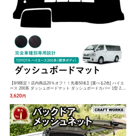
【8/9限定！店内商品20％オフ！！先着50名】[選べる2色] ハイエ
ース 200系 ダッシュボードマット ダッシュボードカバー 1型 2型
3型 4型 5型 6型 7型 8型 ダッシュボード マット UVカット 劣化
3,620
円
防止 カスタム パーツ アクセサリー 標準 内装 S-GL ブラック レ
ッド