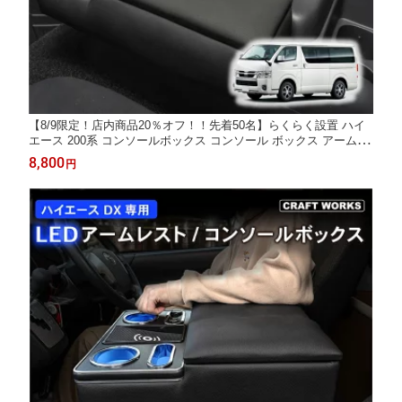
【8/9限定！店内商品20％オフ！！先着50名】らくらく設置 ハイ
エース 200系 コンソールボックス コンソール ボックス アームレ
スト センターコンソール 1型 2型 3型 4型 5型 6型 7型 8型 車 収
8,800
円
納 内装 ワゴン 専用 トヨタ