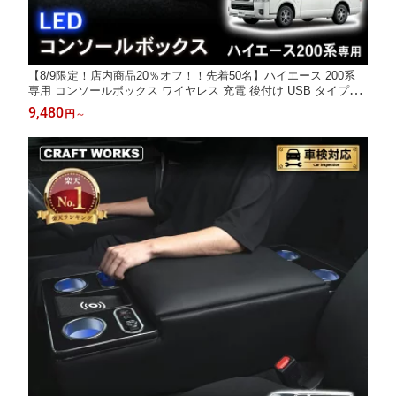
【8/9限定！店内商品20％オフ！！先着50名】ハイエース 200系
専用 コンソールボックス ワイヤレス 充電 後付け USB タイプA
タイプC ドリンクホルダー センターコンソール 収納 簡単 設置 ト
9,480
円
～
ヨタ TOYOTA HIACE スーパーGL DX