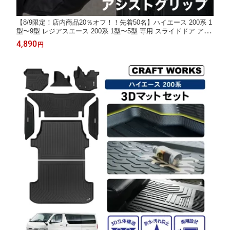
【8/9限定！店内商品20％オフ！！先着50名】ハイエース 200系 1
型〜9型 レジアスエース 200系 1型〜5型 専用 スライドドア アシ
ストグリップ 左側専用 補助バー 手すり スーパーGL DX 標準車
4,890
円
ワイド車 簡単取付 介護車 送迎車 福祉車両 耐荷重100kg ステンレ
ス