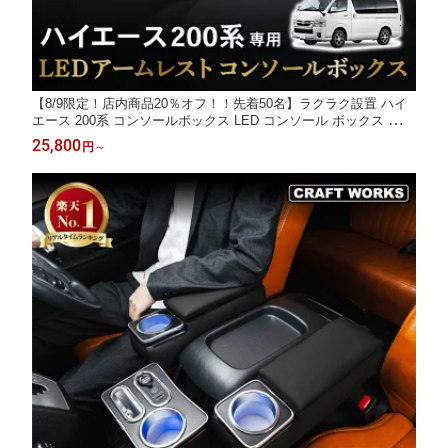
【8/9限定！店内商品20％オフ！！先着50名】ラクラク設置 ハイ
エース 200系 コンソールボックス LED コンソール ボックス アー
ムレスト センターコンソール 1型 2型 3型 4型 5型 6型 7型 8型 9
25,800
円
～
型 車 収納 内装 カー用品 USB バン 専用 トヨタ HIACE