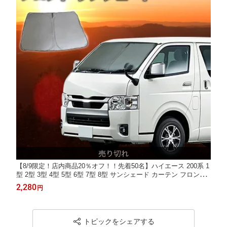
【8/9限定！店内商品20％オフ！！先着50名】ハイエース 200系 1
型 2型 3型 4型 5型 6型 7型 8型 サンシェード カーテン フロント
S-GL スーパーGL 標準車 ワイド車 専用 車中泊 UVカット 断熱 紫
2,280
円
外線 カット プライバシー グッズ カーフィルム 日よけ ト
トピックをシェアする