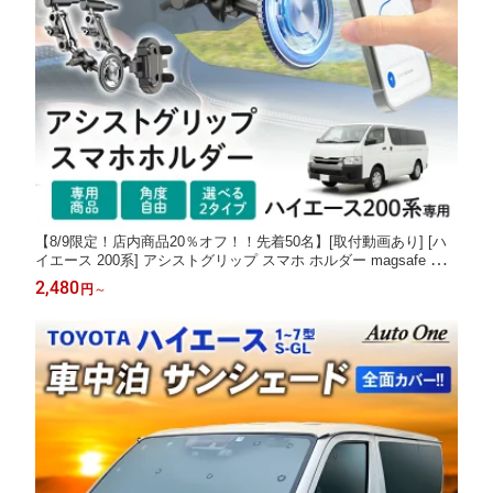
【8/9限定！店内商品20％オフ！！先着50名】[取付動画あり] [ハ
イエース 200系] アシストグリップ スマホ ホルダー magsafe ス
タンド 車載 マグネット 磁石 マグセーフ 車 携帯 スマートフォン
2,480
円
～
iPhone Samsung 大型 トラック バン ミニバン 選べる 2タイプ 黒
ブラック