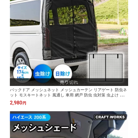
バックドア メッシュネット メッシュカーテン リアゲート 防虫ネ
ット モスキートネット 風通し 車用 網戸 防虫 虫対策 虫よけ 蚊対
策 ネット アウトドア キャンプ 車中泊 休憩 マグネット式 磁石 暑
2,980
円
さ対策 かんたん取付 ハイエース ジムニー WR-V