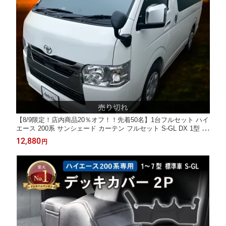
【8/9限定！店内商品20％オフ！！先着50名】1台フルセット ハイ
エース 200系 サンシェード カーテン フルセット S-GL DX 1型 2
型 3型 4型 5型 6型 7型 8型 専用 車中泊 UVカット 断熱 紫外線 カ
12,880
円
ット プライバシー グッズ フロント リア サイド レジアスエース