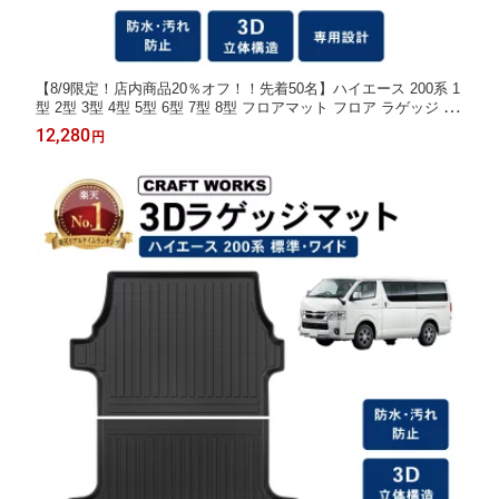
【8/9限定！店内商品20％オフ！！先着50名】ハイエース 200系 1
型 2型 3型 4型 5型 6型 7型 8型 フロアマット フロア ラゲッジ マ
ット 標準 ワイド 車 防水 防汚 汚れ 防止 3D ラゲージ トレイ カ
12,280
円
スタム アクセサリー 専用 カー フロア マット ラゲッジ トランク