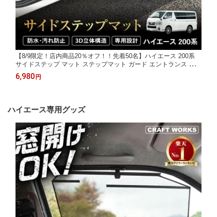
【8/9限定！店内商品20％オフ！！先着50名】ハイエース 200系
サイドステップ マット ステップマット ガード エントランス マッ
ト カーマット フロアマット 防水 防汚 汚れ防止 車 収納 内装 イ
6,980
円
ンテリア カスタム パーツ 専用4型 5型 6型 7型 8型 ワゴン 傷 キ
ズ
ハイエース専用グッズ