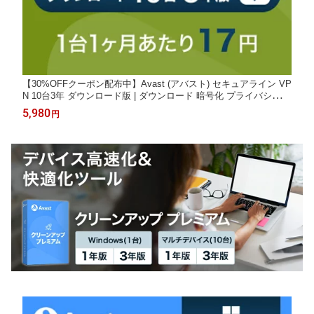
【30%OFFクーポン配布中】Avast (アバスト) セキュアライン VP
N 10台3年 ダウンロード版 | ダウンロード 暗号化 プライバシー保
護 個人情報保護 デバイス快適 送料無料 パソコン スマホ 通信暗
5,980
円
号化 セキュリティ対策 PC Windows Mac iOS iPhone iPad タブレ
ット