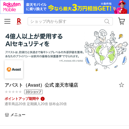
アバスト（Avast）公式 楽天市場店
ポイントアップ期間中
通常商品20倍 定期購入20倍 頒布会20倍
メニュー