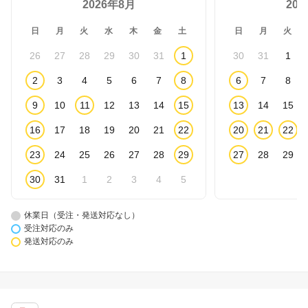
2026年8月
20
日
月
火
水
木
金
土
日
月
火
26
27
28
29
30
31
1
30
31
1
2
3
4
5
6
7
8
6
7
8
9
10
11
12
13
14
15
13
14
15
16
17
18
19
20
21
22
20
21
22
23
24
25
26
27
28
29
27
28
29
30
31
1
2
3
4
5
休業日（受注・発送対応なし）
受注対応のみ
発送対応のみ