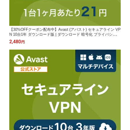
【30%OFFクーポン配布中】Avast (アバスト) セキュアライン VP
N 10台1年 ダウンロード版 | ダウンロード 暗号化 プライバシー保
護 個人情報保護 デバイス快適 送料無料 パソコン スマホ 通信暗
2,480
円
号化 セキュリティ対策 PC Windows Mac iOS iPhone iPad タブレ
ット