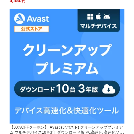
3,480
円
ナー デバイス快適 送料無料 パソコン スマホ PC Mac タブレット
android
【30%OFFクーポン】 Avast (アバスト) クリーンアッププレミア
ム マルチデバイス10台3年 ダウンロード版 PC高速化 高速化ソフ