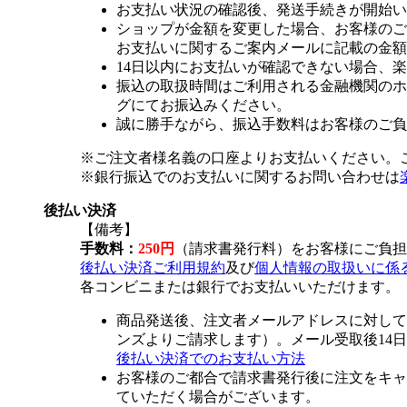
お支払い状況の確認後、発送手続きが開始い
ショップが金額を変更した場合、お客様のご
お支払いに関するご案内メールに記載の金額
14日以内にお支払いが確認できない場合、
振込の取扱時間はご利用される金融機関のホ
グにてお振込みください。
誠に勝手ながら、振込手数料はお客様のご負
※ご注文者様名義の口座よりお支払いください。
※銀行振込でのお支払いに関するお問い合わせは
後払い決済
【備考】
手数料：
250円
（請求書発行料）をお客様にご負担
後払い決済ご利用規約
及び
個人情報の取扱いに係
各コンビニまたは銀行でお支払いいただけます。
商品発送後、注文者メールアドレスに対して
ンズよりご請求します）。メール受取後14
後払い決済でのお支払い方法
お客様のご都合で請求書発行後に注文をキャ
ていただく場合がございます。