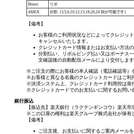
Diners
リボ
AMEX
分割（3,5,6,10,12,15,18,20,24 回が可能です）
【備考】
お客様のご利用状況などによってクレジット
キャンセルいたします。
クレジットカード情報またはお支払い方法の
分割払い、リボルビング払い又はボーナス一括
文確認後の自動配信メールにより交付します
※ご注文の際にお客様の本人確認（電話確認等）
※お客様と異なる名義のクレジットカードはご利
※決済システム上、クレジットカード利用控は発
※クレジットカードでのお支払いに関するお問い
銀行振込
【振込先】楽天銀行（ラクテンギンコウ）楽天市場支
※この口座の権利は楽天グループ株式会社が保有
【備考】
ご注文後、お支払いに関するご案内メールを