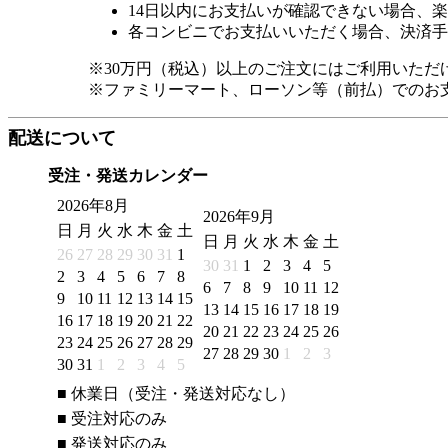
14日以内にお支払いが確認できない場合、
各コンビニでお支払いいただく場合、決済手
※30万円（税込）以上のご注文にはご利用いただ
※ファミリーマート、ローソン等（前払）でのお
配送について
受注・発送カレンダー
2026年8月
2026年9月
日
月
火
水
木
金
土
日
月
火
水
木
金
土
26
27
28
29
30
31
1
30
31
1
2
3
4
5
2
3
4
5
6
7
8
6
7
8
9
10
11
12
9
10
11
12
13
14
15
13
14
15
16
17
18
19
16
17
18
19
20
21
22
20
21
22
23
24
25
26
23
24
25
26
27
28
29
27
28
29
30
1
2
3
30
31
1
2
3
4
5
■
休業日（受注・発送対応なし）
■
受注対応のみ
■
発送対応のみ