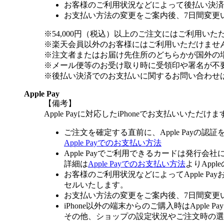
お客様のご利用状況などによって後払い決済
お支払い方法の変更をご案内後、7日間変更
※54,000円（税込）以上のご注文にはご利用いた
※楽天会員以外のお客様にはご利用いただけませ
※注文者またはお届け先住所のどちらかが国外の
※メール便等のお受け取り時に受領印や署名が不
※後払い決済でのお支払いに関するお問い合わせ
Apple Pay
【備考】
Apple Payに対応したiPhoneでお支払いいただけま
ご注文を確定する直前に、Apple Payの認
Apple Payでのお支払い方法
Apple Payでご利用できるカードは発行会
詳細は
Apple Payでのお支払い方法
よりApp
お客様のご利用状況などによってApple 
セルいたします。
お支払い方法の変更をご案内後、7日間変更
iPhone以外の端末からのご購入時はApple
その他、ショップの設定状況やご注文時の選択