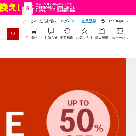
ようこそ 楽天市場へ
ログイン
会員登録
Language
買い物かご
お知らせ
閲覧履歴
お気に入り
購入履歴
myクーポン