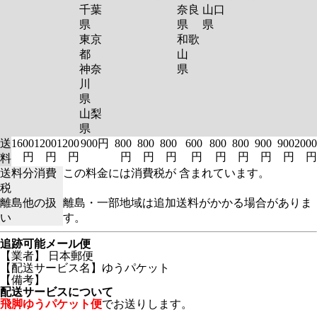
千葉
奈良
山口
県
県
県
東京
和歌
都
山
神奈
県
川
県
山梨
県
送
1600
1200
1200
900円
800
800
800
600
800
800
900
900
2000
円
円
円
円
円
円
円
円
円
円
円
円
料
送料分消費
この料金には消費税が 含まれています。
税
離島他の扱
離島・一部地域は追加送料がかかる場合がありま
い
す。
追跡可能メール便
【業者】 日本郵便
【配送サービス名】ゆうパケット
【備考】
配送サービスについて
飛脚ゆうパケット便
でお送りします。