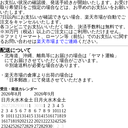
お支払い状況の確認後、発送手続きが開始いたします。お受け
取り希望日をご指定の場合などは、お早めのお支払いをお願い
いたします。
7日以内にお支払いが確認できない場合、楽天市場が自動でご
注文をキャンセルいたします。
各コンビニでお支払いいただく場合、決済手数料は無料です。
※30万円（税込）以上のご注文にはご利用いただけません。
※ファミリーマート、ローソン等（前払）でのお支払いに関す
るお問い合わせは
楽天市場までご連絡
ください。
配送について
・北海道、沖縄、離島等にお届けの場合は「ヤマト運輸」
にてお届けさせていただく場合がございます。
※別途送料が必要な場合があります。
・楽天市場の倉庫より出荷の場合は
「日本郵政」にて発送させていただきます。
受注・発送カレンダー
2026年8月
2026年9月
日
月
火
水
木
金
土
日
月
火
水
木
金
土
26
27
28
29
30
31
1
30
31
1
2
3
4
5
2
3
4
5
6
7
8
6
7
8
9
10
11
12
9
10
11
12
13
14
15
13
14
15
16
17
18
19
16
17
18
19
20
21
22
20
21
22
23
24
25
26
23
24
25
26
27
28
29
27
28
29
30
1
2
3