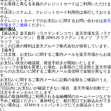
※お客様と異なる名義のクレジットカードはご利用いただけま
せん。
※決済システム上、クレジットカード利用控は発行しておりま
せん。
※クレジットカードでのお支払いに関するお問い合わせは
楽天
市場までご連絡
ください。
銀行振込
【振込先】楽天銀行（ラクテンギンコウ）楽天市場支店（ラク
テンイチバシテン） 普通 2890120 ラクテン（モノツ゛クリア
ラツフ゜ロ
※この口座の権利は楽天グループ株式会社が保有しています。
【備考】
ご注文後、お支払いに関するご案内メールを楽天市場からお送
りいたします。
お支払い状況の確認後、発送手続きが開始いたします。
ショップが金額を変更した場合、お客様のご注文時と楽天市場
からのお支払いに関するご案内メール送信時で金額が異なりま
す。
お支払いに関するご案内メールに記載の金額をご確認のうえ、
お支払いください。
7日以内にお支払いが確認できない場合、楽天市場が自動でご
注文をキャンセルいたします。
振込の取扱時間はご利用される金融機関のホームページなどを
予めご確認ください。連休時など、銀行窓口でお振込みができ
ない場合は、ATMやネットバンキングにてお振込みくださ
い。