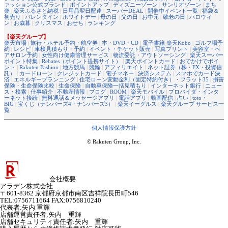
ァッション公式ブランド
|
ポイントアップ
|
ディズニーゾーン
|
サンリオゾーン
|
まち
楽
|
楽天ふるさと納税
|
日用品翌日配達
|
スーパーDEAL
|
開催中イベント一覧
|
福袋＆
初売り
|
バレンタイン
|
ホワイトデー
|
母の日
|
父の日
|
お中元
|
敬老の日
|
ハロウィ
ン
|
お歳暮
|
クリスマス
|
おせち
|
ランキング
【楽天グループ】
楽天市場
|
旅行・ホテル予約・航空券
|
本・DVD・CD
|
電子書籍 楽天Kobo
|
ゴルフ場予
約
|
レシピ
|
車検見積もり・予約
|
イベント・チケット販売
|
写真プリント
|
美容室・ヘ
アサロン予約
|
女性向け健康管理サービス
|
物流委託・アウトソーシング
|
楽天スーパー
ポイント特集
|
Rebates（ポイント提携サイト）
|
楽天ポイントカード
|
おでかけでポイ
ント
|
Rakuten Fashion
|
地方競馬
|
競輪
|
アフィリエイト
|
ネット証券（株・FX・投資信
託）
|
カードローン
|
クレジットカード
|
電子マネー
|
決済システム
|
スマホでカード決
済
|
エネルギープランニング
|
住宅ローン変動金利（固定特約付き）・フラット35
|
損害
保険・生命保険比較
|
生命保険
|
自動車保険一括見積もり
|
インターネット銀行
|
ニュー
ス・検索
|
仕事紹介
|
不動産情報
|
ブログ
|
ROOM
|
楽天モバイル
|
プロバイダ・インタ
ーネット接続
|
無料通話＆メッセージアプリ
|
電話アプリ
|
動画配信
|
占い
|
toto・
BIG
|
宝くじ（ナンバーズ4・ナンバーズ3）
|
楽天イーグルス
|
楽天グループ サービス一
覧
個人情報保護方針
© Rakuten Group, Inc.
会社概要
アラデン株式会社
〒601-8362 京都府京都市南区吉祥院長田町546
TEL:0756711664 FAX:0756810240
代表者
:
矢内 重輝
店舗運営責任者
:
矢内 重輝
店舗セキュリティ責任者
:
矢内 重輝