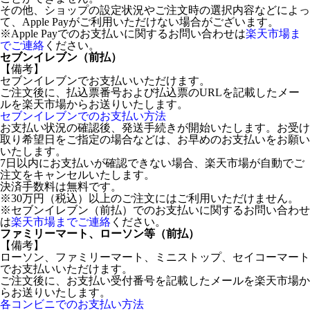
その他、ショップの設定状況やご注文時の選択内容などによっ
て、Apple Payがご利用いただけない場合がございます。
※Apple Payでのお支払いに関するお問い合わせは
楽天市場ま
でご連絡
ください。
セブンイレブン（前払）
【備考】
セブンイレブンでお支払いいただけます。
ご注文後に、払込票番号および払込票のURLを記載したメー
ルを楽天市場からお送りいたします。
セブンイレブンでのお支払い方法
お支払い状況の確認後、発送手続きが開始いたします。お受け
取り希望日をご指定の場合などは、お早めのお支払いをお願い
いたします。
7日以内にお支払いが確認できない場合、楽天市場が自動でご
注文をキャンセルいたします。
決済手数料は無料です。
※30万円（税込）以上のご注文にはご利用いただけません。
※セブンイレブン（前払）でのお支払いに関するお問い合わせ
は
楽天市場までご連絡
ください。
ファミリーマート、ローソン等（前払）
【備考】
ローソン、ファミリーマート、ミニストップ、セイコーマート
でお支払いいただけます。
ご注文後に、お支払い受付番号を記載したメールを楽天市場か
らお送りいたします。
各コンビニでのお支払い方法