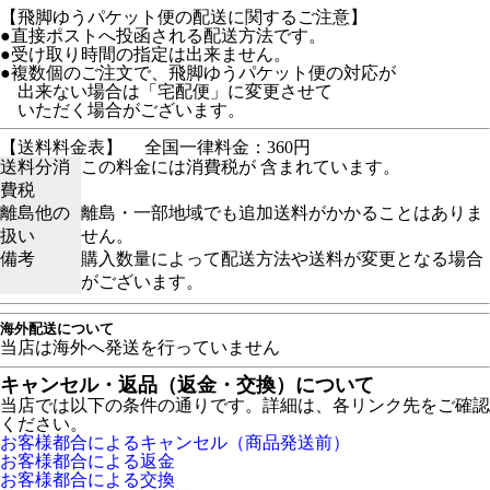
【飛脚ゆうパケット便の配送に関するご注意】
●直接ポストへ投函される配送方法です。
●受け取り時間の指定は出来ません。
●複数個のご注文で、飛脚ゆうパケット便の対応が
出来ない場合は「宅配便」に変更させて
いただく場合がございます。
【送料料金表】
全国一律料金：360円
送料分消
この料金には消費税が 含まれています。
費税
離島他の
離島・一部地域でも追加送料がかかることはありま
扱い
せん。
備考
購入数量によって配送方法や送料が変更となる場合
がございます。
海外配送について
当店は海外へ発送を行っていません
キャンセル・返品（返金・交換）について
当店では以下の条件の通りです。詳細は、各リンク先をご確認
ください。
お客様都合によるキャンセル（商品発送前）
お客様都合による返金
お客様都合による交換