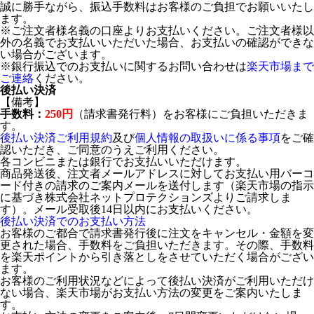
誠に勝手ながら、振込手数料はお客様のご負担でお願いいたし
ます。
※ご注文者様名義の口座よりお支払いください。ご注文者様以
外の名義でお支払いいただいた場合、お支払いの確認ができな
い場合がございます。
※銀行振込でのお支払いに関するお問い合わせは
楽天市場まで
ご連絡
ください。
後払い決済
【備考】
手数料：
250円
（請求書発行料）をお客様にご負担いただきま
す。
後払い決済ご利用規約
及び
個人情報の取扱いに係る事項
をご確
認いただき、ご同意のうえご利用ください。
各コンビニまたは銀行でお支払いいただけます。
商品発送後、注文者メールアドレスに対してお支払い用バーコ
ード付きの請求のご案内メールを送付します（楽天市場の指示
に基づき株式会社ネットプロテクションズよりご請求しま
す）。メール受取後14日以内にお支払いください。
後払い決済でのお支払い方法
お客様のご都合で請求書発行後に注文をキャンセル・金額を変
更された場合、手数料をご負担いただきます。その際、手数料
を楽天ポイントから引き落としをさせていただく場合がござい
ます。
お客様のご利用状況などによって後払い決済がご利用いただけ
ない場合、楽天市場がお支払い方法の変更をご案内いたしま
す。