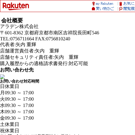
会社概要
アラデン株式会社
〒601-8362 京都府京都市南区吉祥院長田町546
TEL:0756711664 FAX:0756810240
代表者:矢内 重輝
店舗運営責任者:矢内 重輝
店舗セキュリティ責任者:矢内 重輝
購入履歴からの適格請求書発行:対応可能
お問い合わせ先
お問い合わせ対応時間
日
休業日
月
09:30 ～ 17:00
火
09:30 ～ 17:00
水
09:30 ～ 17:00
木
09:30 ～ 17:00
金
09:30 ～ 17:00
土
休業日
祝
休業日