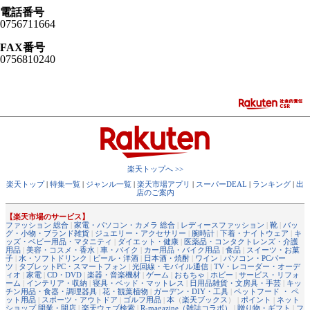
電話番号
0756711664
FAX番号
0756810240
楽天トップへ >>
楽天トップ
|
特集一覧
|
ジャンル一覧
|
楽天市場アプリ
|
スーパーDEAL
|
ランキング
|
出
店のご案内
【楽天市場のサービス】
ファッション 総合
|
家電・パソコン・カメラ 総合
|
レディースファッション
|
靴
|
バッ
グ・小物・ブランド雑貨
|
ジュエリー・アクセサリー
|
腕時計
|
下着・ナイトウェア
|
キ
ッズ・ベビー用品・マタニティ
|
ダイエット・健康
|
医薬品・コンタクトレンズ・介護
用品
|
美容・コスメ・香水
|
車・バイク
|
カー用品・バイク用品
|
食品
|
スイーツ・お菓
子
|
水・ソフトドリンク
|
ビール・洋酒
|
日本酒・焼酎
|
ワイン
|
パソコン・PCパー
ツ
|
タブレットPC・スマートフォン
|
光回線・モバイル通信
|
TV・レコーダー・オーデ
ィオ
|
家電
|
CD・DVD
|
楽器・音楽機材
|
ゲーム
|
おもちゃ
|
ホビー
|
サービス・リフォ
ーム
|
インテリア・収納
|
寝具・ベッド・マットレス
|
日用品雑貨・文房具・手芸
|
キッ
チン用品・食器・調理器具
|
花・観葉植物
|
ガーデン・DIY・工具
|
ペットフード ・ ペ
ット用品
|
スポーツ・アウトドア
|
ゴルフ用品
|
本
（
楽天ブックス
） |
ポイント
|
ネット
ショップ 開業・開店
|
楽天ウェブ検索
|
R-magazine（雑誌コラボ）
|
贈り物・ギフト
|
フ