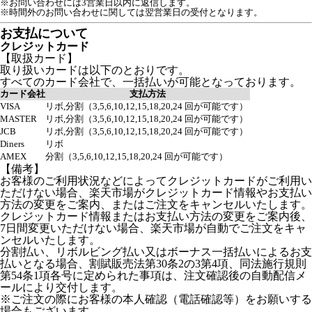
※お問い合わせには3営業日以内に返信します。
※時間外のお問い合わせに関しては翌営業日の受付となります。
お支払について
クレジットカード
【取扱カード】
取り扱いカードは以下のとおりです。
すべてのカード会社で、一括払いが可能となっております。
カード会社
支払方法
VISA
リボ,分割（3,5,6,10,12,15,18,20,24 回が可能です）
MASTER
リボ,分割（3,5,6,10,12,15,18,20,24 回が可能です）
JCB
リボ,分割（3,5,6,10,12,15,18,20,24 回が可能です）
Diners
リボ
AMEX
分割（3,5,6,10,12,15,18,20,24 回が可能です）
【備考】
お客様のご利用状況などによってクレジットカードがご利用い
ただけない場合、楽天市場がクレジットカード情報やお支払い
方法の変更をご案内、またはご注文をキャンセルいたします。
クレジットカード情報またはお支払い方法の変更をご案内後、
7日間変更いただけない場合、楽天市場が自動でご注文をキャ
ンセルいたします。
分割払い、リボルビング払い又はボーナス一括払いによるお支
払いとなる場合、割賦販売法第30条2の3第4項、同法施行規則
第54条1項各号に定められた事項は、注文確認後の自動配信メ
ールにより交付します。
※ご注文の際にお客様の本人確認（電話確認等）をお願いする
場合もございます。