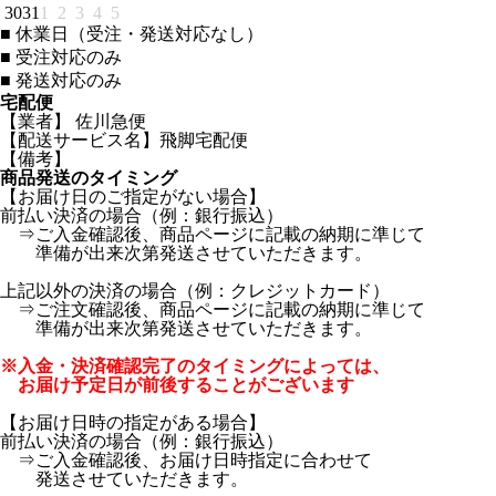
30
31
1
2
3
4
5
■
休業日（受注・発送対応なし）
■
受注対応のみ
■
発送対応のみ
宅配便
【業者】 佐川急便
【配送サービス名】飛脚宅配便
【備考】
商品発送のタイミング
【お届け日のご指定がない場合】
前払い決済の場合（例：銀行振込）
⇒ご入金確認後、商品ページに記載の納期に準じて
準備が出来次第発送させていただきます。
上記以外の決済の場合（例：クレジットカード）
⇒ご注文確認後、商品ページに記載の納期に準じて
準備が出来次第発送させていただきます。
※入金・決済確認完了のタイミングによっては、
お届け予定日が前後することがございます
【お届け日時の指定がある場合】
前払い決済の場合（例：銀行振込）
⇒ご入金確認後、お届け日時指定に合わせて
発送させていただきます。