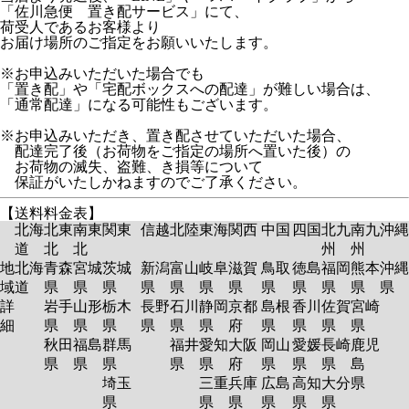
「佐川急便 置き配サービス」にて、
荷受人であるお客様より
お届け場所のご指定をお願いいたします。
※お申込みいただいた場合でも
「置き配」や「宅配ボックスへの配達」が難しい場合は、
「通常配達」になる可能性もございます。
※お申込みいただき、置き配させていただいた場合、
配達完了後（お荷物をご指定の場所へ置いた後）の
お荷物の滅失、盗難、き損等について
保証がいたしかねますのでご了承ください。
【送料料金表】
北海
北東
南東
関東
信越
北陸
東海
関西
中国
四国
北九
南九
沖縄
道
北
北
州
州
地
北海
青森
宮城
茨城
新潟
富山
岐阜
滋賀
鳥取
徳島
福岡
熊本
沖縄
域
道
県
県
県
県
県
県
県
県
県
県
県
県
詳
岩手
山形
栃木
長野
石川
静岡
京都
島根
香川
佐賀
宮崎
細
県
県
県
県
県
県
府
県
県
県
県
秋田
福島
群馬
福井
愛知
大阪
岡山
愛媛
長崎
鹿児
県
県
県
県
県
府
県
県
県
島
埼玉
三重
兵庫
広島
高知
大分
県
県
県
県
県
県
県