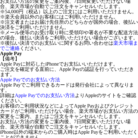
お支払い方法の変更をご案内後、7日間変更いただけない場
合、楽天市場が自動でご注文をキャンセルいたします。
※54,000円（税込）以上のご注文にはご利用いただけません。
※楽天会員以外のお客様にはご利用いただけません。
※注文者またはお届け先住所のどちらかが国外の場合、後払い
決済をご利用いただけません。
※メール便等のお受け取り時に受領印や署名が不要な配送方法
の場合、後払い決済をご利用いただけない場合がございます。
※後払い決済でのお支払いに関するお問い合わせは
楽天市場ま
でご連絡
ください。
Apple Pay
【備考】
Apple Payに対応したiPhoneでお支払いいただけます。
ご注文を確定する直前に、Apple Payの認証を行っていただき
ます。
Apple Payでのお支払い方法
Apple Payでご利用できるカードは発行会社によって異なりま
す。
詳細は
Apple Payでのお支払い方法
よりAppleのサイトをご確認
ください。
お客様のご利用状況などによってApple Payおよびクレジット
カードがご利用いただけない場合、楽天市場がお支払い方法の
変更をご案内、またはご注文をキャンセルいたします。
お支払い方法の変更をご案内後、7日間変更いただけない場
合、楽天市場が自動でご注文をキャンセルいたします。
iPhone以外の端末からのご購入時はApple Payをご利用いただく
ことができません。