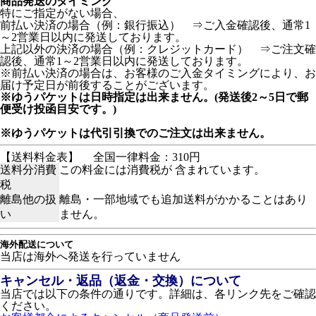
商品発送のタイミング
特にご指定がない場合、
前払い決済の場合（例：銀行振込） ⇒ご入金確認後、通常1
～2営業日以内に発送しております。
上記以外の決済の場合（例：クレジットカード） ⇒ご注文確
認後、通常1～2営業日以内に発送しております。
※前払い決済の場合は、お客様のご入金タイミングにより、お
届け予定日が前後することがございます。
※ゆうパケットは日時指定は出来ません。(発送後2～5日で郵
便受け投函目安です。)
※ゆうパケットは代引引換でのご注文は出来ません。
【送料料金表】
全国一律料金：310円
送料分消費
この料金には消費税が 含まれています。
税
離島他の扱
離島・一部地域でも追加送料がかかることはあり
い
ません。
海外配送について
当店は海外へ発送を行っていません
キャンセル・返品（返金・交換）について
当店では以下の条件の通りです。詳細は、各リンク先をご確認
ください。