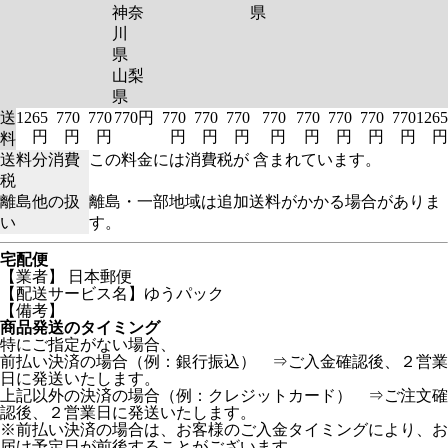
神奈
県
川
県
山梨
県
送
1265
770
770
770円
770
770
770
770
770
770
770
770
1265
円
円
円
円
円
円
円
円
円
円
円
円
料
送料分消費
この料金には消費税が 含まれています。
税
離島他の扱
離島・一部地域は追加送料がかかる場合がありま
い
す。
宅配便
【業者】 日本郵便
【配送サービス名】ゆうパック
【備考】
商品発送のタイミング
特にご指定がない場合、
前払い決済の場合（例：銀行振込） ⇒ご入金確認後、２営業
日に発送いたします。
上記以外の決済の場合（例：クレジットカード） ⇒ご注文確
認後、２営業日に発送いたします。
※前払い決済の場合は、お客様のご入金タイミングにより、お
届け予定日が前後することがございます。