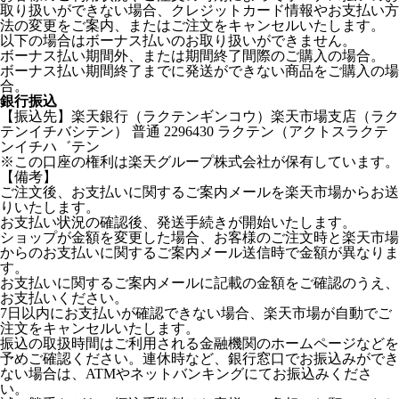
取り扱いができない場合、クレジットカード情報やお支払い方
法の変更をご案内、またはご注文をキャンセルいたします。
以下の場合はボーナス払いのお取り扱いができません。
ボーナス払い期間外、または期間終了間際のご購入の場合。
ボーナス払い期間終了までに発送ができない商品をご購入の場
合。
銀行振込
【振込先】楽天銀行（ラクテンギンコウ）楽天市場支店（ラク
テンイチバシテン） 普通 2296430 ラクテン（アクトスラクテ
ンイチハ゛テン
※この口座の権利は楽天グループ株式会社が保有しています。
【備考】
ご注文後、お支払いに関するご案内メールを楽天市場からお送
りいたします。
お支払い状況の確認後、発送手続きが開始いたします。
ショップが金額を変更した場合、お客様のご注文時と楽天市場
からのお支払いに関するご案内メール送信時で金額が異なりま
す。
お支払いに関するご案内メールに記載の金額をご確認のうえ、
お支払いください。
7日以内にお支払いが確認できない場合、楽天市場が自動でご
注文をキャンセルいたします。
振込の取扱時間はご利用される金融機関のホームページなどを
予めご確認ください。連休時など、銀行窓口でお振込みができ
ない場合は、ATMやネットバンキングにてお振込みくださ
い。