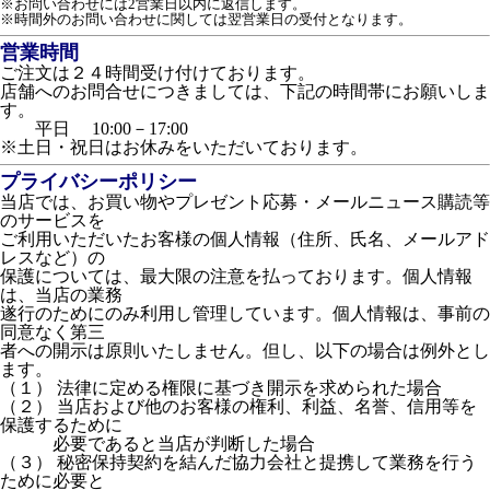
※お問い合わせには2営業日以内に返信します。
※時間外のお問い合わせに関しては翌営業日の受付となります。
営業時間
ご注文は２４時間受け付けております。
店舗へのお問合せにつきましては、下記の時間帯にお願いしま
す。
平日 10:00－17:00
※土日・祝日はお休みをいただいております。
プライバシーポリシー
当店では、お買い物やプレゼント応募・メールニュース購読等
のサービスを
ご利用いただいたお客様の個人情報（住所、氏名、メールアド
レスなど）の
保護については、最大限の注意を払っております。個人情報
は、当店の業務
遂行のためにのみ利用し管理しています。個人情報は、事前の
同意なく第三
者への開示は原則いたしません。但し、以下の場合は例外とし
ます。
（１） 法律に定める権限に基づき開示を求められた場合
（２） 当店および他のお客様の権利、利益、名誉、信用等を
保護するために
必要であると当店が判断した場合
（３） 秘密保持契約を結んだ協力会社と提携して業務を行う
ために必要と