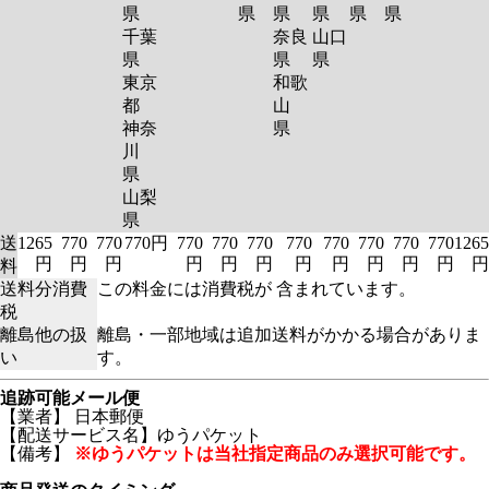
県
県
県
県
県
県
千葉
奈良
山口
県
県
県
東京
和歌
都
山
神奈
県
川
県
山梨
県
送
1265
770
770
770円
770
770
770
770
770
770
770
770
1265
円
円
円
円
円
円
円
円
円
円
円
円
料
送料分消費
この料金には消費税が 含まれています。
税
離島他の扱
離島・一部地域は追加送料がかかる場合がありま
い
す。
追跡可能メール便
【業者】 日本郵便
【配送サービス名】ゆうパケット
【備考】
※ゆうパケットは当社指定商品のみ選択可能です。