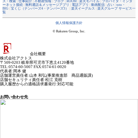
ス・検索
|
仕事紹介
|
不動産情報
|
ブログ
|
ROOM
|
楽天モバイル
|
プロバイダ・インタ
ーネット接続
|
無料通話＆メッセージアプリ
|
電話アプリ
|
動画配信
|
占い
|
toto・
BIG
|
宝くじ（ナンバーズ4・ナンバーズ3）
|
楽天イーグルス
|
楽天グループ サービス一
覧
個人情報保護方針
© Rakuten Group, Inc.
会社概要
株式会社アクトス
〒509-0203 岐阜県可児市下恵土4120番地
TEL:0574-60-5007 FAX:0574-61-0020
代表者
:
岡本 健
店舗運営責任者
:
山本 和弘(事業推進部 商品通販課)
店舗セキュリティ責任者
:
松江 克樹
購入履歴からの適格請求書発行:対応可能
お問い合わせ先