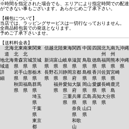
※時間を指定された場合でも、エリアにより指定時間での配達
ができない事もございます。あらかじめご了承下さい。
【梱包について】
当店では、ラッピングサービスは一切行なっておりません。
全商品軽包装での発送となります。
予めご了承下さいませ。
【送料料金表】
北海
北東
南東
関東
信越
北陸
東海
関西
中国
四国
北九
南九
沖縄
道
北
北
州
州
地
北海
青森
宮城
茨城
新潟
富山
岐阜
滋賀
鳥取
徳島
福岡
熊本
沖縄
域
道
県
県
県
県
県
県
県
県
県
県
県
県
詳
岩手
山形
栃木
長野
石川
静岡
京都
島根
香川
佐賀
宮崎
細
県
県
県
県
県
県
府
県
県
県
県
秋田
福島
群馬
福井
愛知
大阪
岡山
愛媛
長崎
鹿児
県
県
県
県
県
府
県
県
県
島
埼玉
三重
兵庫
広島
高知
大分
県
県
県
県
県
県
県
千葉
奈良
山口
県
県
県
東京
和歌
都
山