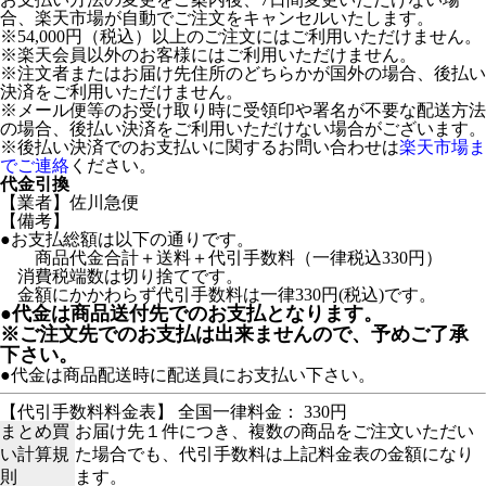
合、楽天市場が自動でご注文をキャンセルいたします。
※54,000円（税込）以上のご注文にはご利用いただけません。
※楽天会員以外のお客様にはご利用いただけません。
※注文者またはお届け先住所のどちらかが国外の場合、後払い
決済をご利用いただけません。
※メール便等のお受け取り時に受領印や署名が不要な配送方法
の場合、後払い決済をご利用いただけない場合がございます。
※後払い決済でのお支払いに関するお問い合わせは
楽天市場ま
でご連絡
ください。
代金引換
【業者】佐川急便
【備考】
●お支払総額は以下の通りです。
商品代金合計＋送料＋代引手数料（一律税込330円）
消費税端数は切り捨てです。
金額にかかわらず代引手数料は一律330円(税込)です。
●代金は商品送付先でのお支払となります。
※ご注文先でのお支払は出来ませんので、予めご了承
下さい。
●代金は商品配送時に配送員にお支払い下さい。
【代引手数料料金表】 全国一律料金： 330円
まとめ買
お届け先１件につき、複数の商品をご注文いただい
い計算規
た場合でも、代引手数料は上記料金表の金額になり
則
ます。