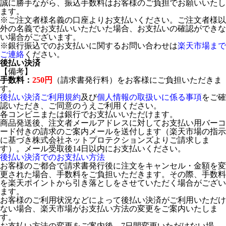
誠に勝手ながら、振込手数料はお客様のご負担でお願いいたし
ます。
※ご注文者様名義の口座よりお支払いください。ご注文者様以
外の名義でお支払いいただいた場合、お支払いの確認ができな
い場合がございます。
※銀行振込でのお支払いに関するお問い合わせは
楽天市場まで
ご連絡
ください。
後払い決済
【備考】
手数料：
250円
（請求書発行料）をお客様にご負担いただきま
す。
後払い決済ご利用規約
及び
個人情報の取扱いに係る事項
をご確
認いただき、ご同意のうえご利用ください。
各コンビニまたは銀行でお支払いいただけます。
商品発送後、注文者メールアドレスに対してお支払い用バーコ
ード付きの請求のご案内メールを送付します（楽天市場の指示
に基づき株式会社ネットプロテクションズよりご請求しま
す）。メール受取後14日以内にお支払いください。
後払い決済でのお支払い方法
お客様のご都合で請求書発行後に注文をキャンセル・金額を変
更された場合、手数料をご負担いただきます。その際、手数料
を楽天ポイントから引き落としをさせていただく場合がござい
ます。
お客様のご利用状況などによって後払い決済がご利用いただけ
ない場合、楽天市場がお支払い方法の変更をご案内いたしま
す。
お支払い方法の変更をご案内後、7日間変更いただけない場