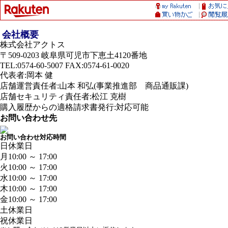
会社概要
株式会社アクトス
〒509-0203 岐阜県可児市下恵土4120番地
TEL:0574-60-5007 FAX:0574-61-0020
代表者:岡本 健
店舗運営責任者:山本 和弘(事業推進部 商品通販課)
店舗セキュリティ責任者:松江 克樹
購入履歴からの適格請求書発行:対応可能
お問い合わせ先
お問い合わせ対応時間
日
休業日
月
10:00 ～ 17:00
火
10:00 ～ 17:00
水
10:00 ～ 17:00
木
10:00 ～ 17:00
金
10:00 ～ 17:00
土
休業日
祝
休業日