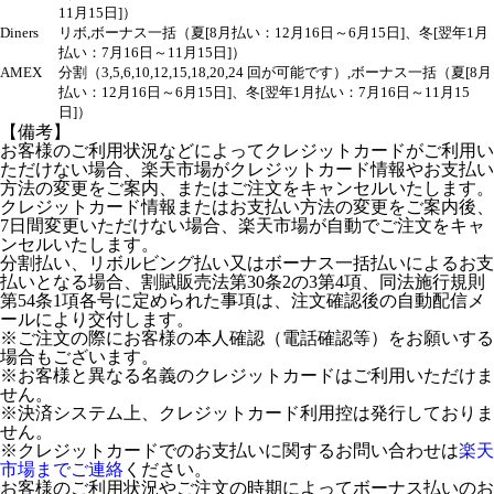
11月15日]）
Diners
リボ,ボーナス一括（夏[8月払い：12月16日～6月15日]、冬[翌年1月
払い：7月16日～11月15日]）
AMEX
分割（3,5,6,10,12,15,18,20,24 回が可能です）,ボーナス一括（夏[8月
払い：12月16日～6月15日]、冬[翌年1月払い：7月16日～11月15
日]）
【備考】
お客様のご利用状況などによってクレジットカードがご利用い
ただけない場合、楽天市場がクレジットカード情報やお支払い
方法の変更をご案内、またはご注文をキャンセルいたします。
クレジットカード情報またはお支払い方法の変更をご案内後、
7日間変更いただけない場合、楽天市場が自動でご注文をキャ
ンセルいたします。
分割払い、リボルビング払い又はボーナス一括払いによるお支
払いとなる場合、割賦販売法第30条2の3第4項、同法施行規則
第54条1項各号に定められた事項は、注文確認後の自動配信メ
ールにより交付します。
※ご注文の際にお客様の本人確認（電話確認等）をお願いする
場合もございます。
※お客様と異なる名義のクレジットカードはご利用いただけま
せん。
※決済システム上、クレジットカード利用控は発行しておりま
せん。
※クレジットカードでのお支払いに関するお問い合わせは
楽天
市場までご連絡
ください。
お客様のご利用状況やご注文の時期によってボーナス払いのお