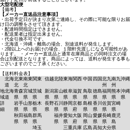
大型宅配便
【備考】
【メーカー直送品注意事項】
・出荷予定日が決まり次第ご連絡し、その際に可能な限りお届
け日の調整をさせて頂きます。
・配達時間指定はできません。
・配送業者は指定出来ません。
・代金引換不可です。
・北海道・沖縄・離島の場合、別途送料が発生します。
・2階以上へのお届けの場合、１階軒先渡しになる可能性があ
ります。 ・メーカー直送品と通常在庫商品との同時注文の場
合は別配送となります。商品によっては、送料が発生する事も
ございますのでご了承ください。
【送料料金表】
北海
北東
南東
関東
信越
北陸
東海
関西
中国
四国
北九
南九
沖縄
道
北
北
州
州
地
北海
青森
宮城
茨城
新潟
富山
岐阜
滋賀
鳥取
徳島
福岡
熊本
沖縄
域
道
県
県
県
県
県
県
県
県
県
県
県
県
詳
岩手
山形
栃木
長野
石川
静岡
京都
島根
香川
佐賀
宮崎
細
県
県
県
県
県
県
府
県
県
県
県
秋田
福島
群馬
福井
愛知
大阪
岡山
愛媛
長崎
鹿児
県
県
県
県
県
府
県
県
県
島
埼玉
三重
兵庫
広島
高知
大分
県