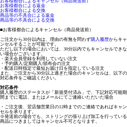
お客様都合によるキャンセル（商品発送前）
お客様都合による返金
お客様都合による交換
商品等の不具合による返金
商品等の不具合による交換
■
お客様都合によるキャンセル（商品発送前）
ご注文から30分以内は、理由の有無を問わず
購入履歴
からキャ
ンセルすることが可能です。
ただし以下の場合においては、30分以内でもキャンセルできな
い場合がございます。
・楽天会員登録を利用していない注文
・予約購入/定期購入/頒布会の注文
・配送日時指定で最短お届け日を指定している注文
また、ご注文から30分以上過ぎた場合のキャンセルは、以下の
対応条件をご確認ください。
対応条件
購入履歴のステータスが「新規受付済み」で、下記対応可能期
間までに電話、またはメールにてご連絡いただいた場合
・ご注文後、翌店舗営業日の12時までのご連絡であればキャン
セルを承ります。
※発送前の場合でも、ストリングの張り上げ加工を行っている
商品につきましてはキャンセル不可となります。