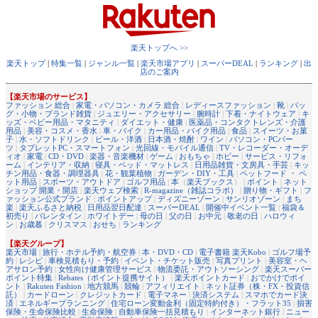
楽天トップへ >>
楽天トップ
|
特集一覧
|
ジャンル一覧
|
楽天市場アプリ
|
スーパーDEAL
|
ランキング
|
出
店のご案内
【楽天市場のサービス】
ファッション 総合
|
家電・パソコン・カメラ 総合
|
レディースファッション
|
靴
|
バッ
グ・小物・ブランド雑貨
|
ジュエリー・アクセサリー
|
腕時計
|
下着・ナイトウェア
|
キ
ッズ・ベビー用品・マタニティ
|
ダイエット・健康
|
医薬品・コンタクトレンズ・介護
用品
|
美容・コスメ・香水
|
車・バイク
|
カー用品・バイク用品
|
食品
|
スイーツ・お菓
子
|
水・ソフトドリンク
|
ビール・洋酒
|
日本酒・焼酎
|
ワイン
|
パソコン・PCパー
ツ
|
タブレットPC・スマートフォン
|
光回線・モバイル通信
|
TV・レコーダー・オーデ
ィオ
|
家電
|
CD・DVD
|
楽器・音楽機材
|
ゲーム
|
おもちゃ
|
ホビー
|
サービス・リフォ
ーム
|
インテリア・収納
|
寝具・ベッド・マットレス
|
日用品雑貨・文房具・手芸
|
キッ
チン用品・食器・調理器具
|
花・観葉植物
|
ガーデン・DIY・工具
|
ペットフード ・ ペ
ット用品
|
スポーツ・アウトドア
|
ゴルフ用品
|
本
（
楽天ブックス
） |
ポイント
|
ネット
ショップ 開業・開店
|
楽天ウェブ検索
|
R-magazine（雑誌コラボ）
|
贈り物・ギフト
|
フ
ァッション公式ブランド
|
ポイントアップ
|
ディズニーゾーン
|
サンリオゾーン
|
まち
楽
|
楽天ふるさと納税
|
日用品翌日配達
|
スーパーDEAL
|
開催中イベント一覧
|
福袋＆
初売り
|
バレンタイン
|
ホワイトデー
|
母の日
|
父の日
|
お中元
|
敬老の日
|
ハロウィ
ン
|
お歳暮
|
クリスマス
|
おせち
|
ランキング
【楽天グループ】
楽天市場
|
旅行・ホテル予約・航空券
|
本・DVD・CD
|
電子書籍 楽天Kobo
|
ゴルフ場予
約
|
レシピ
|
車検見積もり・予約
|
イベント・チケット販売
|
写真プリント
|
美容室・ヘ
アサロン予約
|
女性向け健康管理サービス
|
物流委託・アウトソーシング
|
楽天スーパー
ポイント特集
|
Rebates（ポイント提携サイト）
|
楽天ポイントカード
|
おでかけでポイ
ント
|
Rakuten Fashion
|
地方競馬
|
競輪
|
アフィリエイト
|
ネット証券（株・FX・投資信
託）
|
カードローン
|
クレジットカード
|
電子マネー
|
決済システム
|
スマホでカード決
済
|
エネルギープランニング
|
住宅ローン変動金利（固定特約付き）・フラット35
|
損害
保険・生命保険比較
|
生命保険
|
自動車保険一括見積もり
|
インターネット銀行
|
ニュー