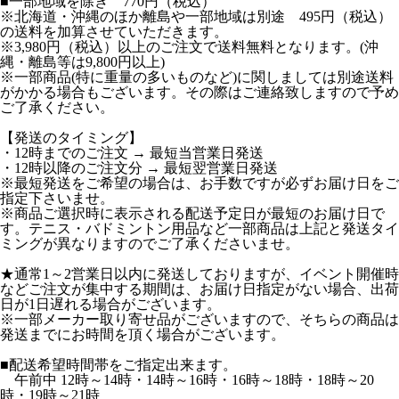
■一部地域を除き 770円（税込）
※北海道・沖縄のほか離島や一部地域は別途 495円（税込）
の送料を加算させていただきます。
※3,980円（税込）以上のご注文で送料無料となります。(沖
縄・離島等は9,800円以上)
※一部商品(特に重量の多いものなど)に関しましては別途送料
がかかる場合もございます。その際はご連絡致しますので予め
ご了承ください。
【発送のタイミング】
・12時までのご注文 → 最短当営業日発送
・12時以降のご注文分 → 最短翌営業日発送
※最短発送をご希望の場合は、お手数ですが必ずお届け日をご
指定下さいませ。
※商品ご選択時に表示される配送予定日が最短のお届け日で
す。テニス・バドミントン用品など一部商品は上記と発送タイ
ミングが異なりますのでご了承くださいませ。
★通常1～2営業日以内に発送しておりますが、イベント開催時
などご注文が集中する期間は、お届け日指定がない場合、出荷
日が1日遅れる場合がございます。
※一部メーカー取り寄せ品がございますので、そちらの商品は
発送までにお時間を頂く場合がございます。
■配送希望時間帯をご指定出来ます。
午前中 12時～14時・14時～16時・16時～18時・18時～20
時・19時～21時