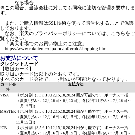
なる場合
※この場合、当該会社に対しても同様に適切な管理を要求しま
す。
また、ご購入情報はSSL技術を使って暗号化することで保護
しております。
なお、楽天のプライバシーポリシーについては、こちらをご
覧ください。
「楽天市場でのお買い物上のご注意」
https://www.rakuten.co.jp/doc/info/rule/shopping.html
お支払について
クレジットカード
【取扱カード】
取り扱いカードは以下のとおりです。
すべてのカード会社で、一括払いが可能となっております。
カード会
支払方法
社
VISA
リボ,分割（3,5,6,10,12,15,18,20,24 回が可能です）,ボーナス一括
（夏[8月払い：12月16日～6月15日]、冬[翌年1月払い：7月16日～
11月15日]）
MASTER
リボ,分割（3,5,6,10,12,15,18,20,24 回が可能です）,ボーナス一括
（夏[8月払い：12月16日～6月15日]、冬[翌年1月払い：7月16日～
11月15日]）
JCB
リボ,分割（3,5,6,10,12,15,18,20,24 回が可能です）,ボーナス一括
（夏[8月払い：12月16日～6月15日]、冬[翌年1月払い：7月16日～