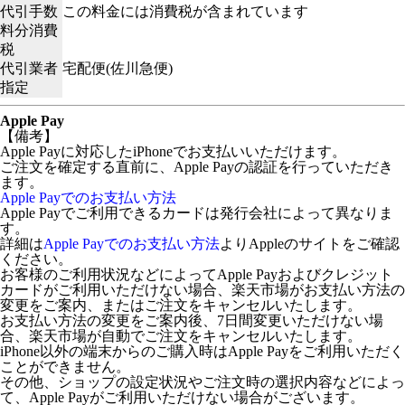
代引手数
この料金には消費税が含まれています
料分消費
税
代引業者
宅配便(佐川急便)
指定
Apple Pay
【備考】
Apple Payに対応したiPhoneでお支払いいただけます。
ご注文を確定する直前に、Apple Payの認証を行っていただき
ます。
Apple Payでのお支払い方法
Apple Payでご利用できるカードは発行会社によって異なりま
す。
詳細は
Apple Payでのお支払い方法
よりAppleのサイトをご確認
ください。
お客様のご利用状況などによってApple Payおよびクレジット
カードがご利用いただけない場合、楽天市場がお支払い方法の
変更をご案内、またはご注文をキャンセルいたします。
お支払い方法の変更をご案内後、7日間変更いただけない場
合、楽天市場が自動でご注文をキャンセルいたします。
iPhone以外の端末からのご購入時はApple Payをご利用いただく
ことができません。
その他、ショップの設定状況やご注文時の選択内容などによっ
て、Apple Payがご利用いただけない場合がございます。