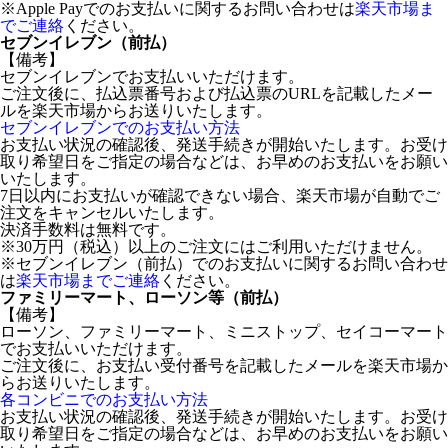
※Apple Payでのお支払いに関するお問い合わせは
楽天市場ま
でご連絡
ください。
セブンイレブン（前払）
【備考】
セブンイレブンでお支払いいただけます。
ご注文後に、払込票番号および払込票のURLを記載したメー
ルを楽天市場からお送りいたします。
セブンイレブンでのお支払い方法
お支払い状況の確認後、発送手続きが開始いたします。お受け
取り希望日をご指定の場合などは、お早めのお支払いをお願い
いたします。
7日以内にお支払いが確認できない場合、楽天市場が自動でご
注文をキャンセルいたします。
決済手数料は無料です。
※30万円（税込）以上のご注文にはご利用いただけません。
※セブンイレブン（前払）でのお支払いに関するお問い合わせ
は
楽天市場までご連絡
ください。
ファミリーマート、ローソン等（前払）
【備考】
ローソン、ファミリーマート、ミニストップ、セイコーマート
でお支払いいただけます。
ご注文後に、お支払い受付番号を記載したメールを楽天市場か
らお送りいたします。
各コンビニでのお支払い方法
お支払い状況の確認後、発送手続きが開始いたします。お受け
取り希望日をご指定の場合などは、お早めのお支払いをお願い