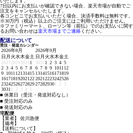
いたします。
7日以内にお支払いが確認できない場合、楽天市場が自動でご
注文をキャンセルいたします。
各コンビニでお支払いいただく場合、決済手数料は無料です。
※30万円（税込）以上のご注文にはご利用いただけません。
※ファミリーマート、ローソン等（前払）でのお支払いに関す
るお問い合わせは
楽天市場までご連絡
ください。
配送について
受注・発送カレンダー
2026年8月
2026年9月
日
月
火
水
木
金
土
日
月
火
水
木
金
土
26
27
28
29
30
31
1
30
31
1
2
3
4
5
2
3
4
5
6
7
8
6
7
8
9
10
11
12
9
10
11
12
13
14
15
13
14
15
16
17
18
19
16
17
18
19
20
21
22
20
21
22
23
24
25
26
23
24
25
26
27
28
29
27
28
29
30
1
2
3
30
31
1
2
3
4
5
■
休業日（受注・発送対応なし）
■
受注対応のみ
■
発送対応のみ
宅配便
【業者】 佐川急便
【備考】
【送料について】