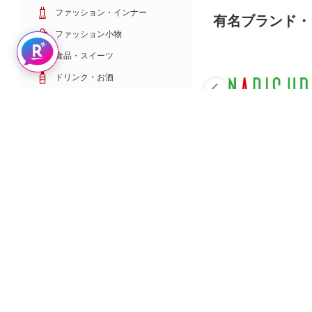
ファッション・インナー
有名ブランド・
ファッション小物
Rakuten AIで探す
食品・スイーツ
ドリンク・お酒
日用雑貨・キッチン用品
コスメ・健康・医薬品
キッズ・ベビー・玩具
家電・TV・カメラ
PC・スマホ・通信
スポーツ・ゴルフ
車・バイク
インテリア・寝具・収納
ペット・花・DIY工具
サービス・リフォーム