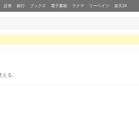
証券
銀行
ブックス
電子書籍
ラクマ
リーベイツ
楽天24
使える。