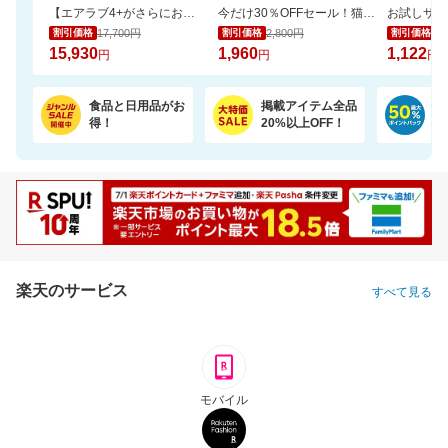
【エアラブ4+がさらにお得に！数量限定でポーチプレゼントも】エアラブ5/4+ 2個セット
今だけ30％OFFセール！猫砂鉱物タイプ＼約一か月490円／【楽天オリジナル】
17,700円
2,800円
1,
割引価格
割引価格
割引価格
15,930
1,960
1,122
円
円
円
食品と日用品がお
掲載アイテム全品
日
得！
20%以上OFF！
ポ
楽天のサービス
すべて見る
モバイル