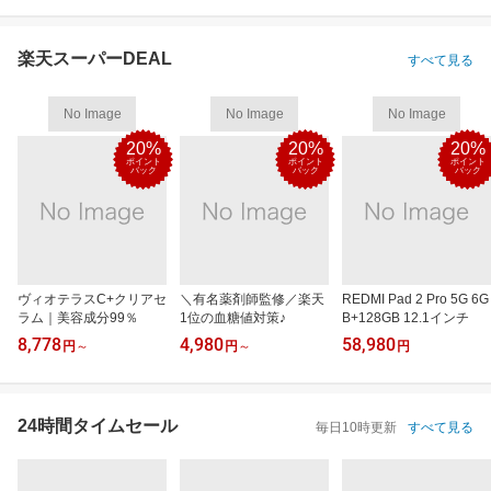
楽天スーパーDEAL
すべて見る
No Image
No Image
No Image
20%
20%
20%
ポイント
ポイント
ポイント
バック
バック
バック
ヴィオテラスC+クリアセ
＼有名薬剤師監修／楽天
REDMI Pad 2 Pro 5G 6G
ラム｜美容成分99％
1位の血糖値対策♪
B+128GB 12.1インチ
8,778
4,980
58,980
円
～
円
～
円
24時間タイムセール
毎日10時更新
すべて見る