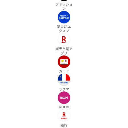
ファッショ
ン
楽天24エ
クスプ
楽天市場ア
プリ
カード
ラクマ
ROOM
銀行