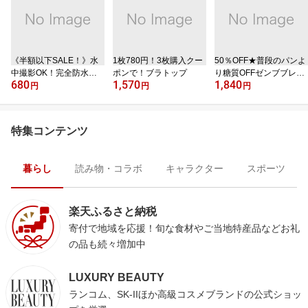
《半額以下SALE！》水
1枚780円！3枚購入クー
50％OFF★普段のパンよ
中撮影OK！完全防水ケ
ポンで！ブラトップ
り糖質OFFゼンブブレッ
680
1,570
1,840
ース
ド
円
円
円
特集コンテンツ
暮らし
読み物・コラボ
キャラクター
スポーツ
楽天ふるさと納税
寄付で地域を応援！旬な食材やご当地特産品などお礼
の品も続々増加中
LUXURY BEAUTY
ランコム、SK-IIほか高級コスメブランドの公式ショッ