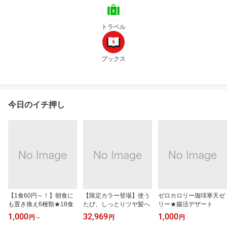
トラベル
ブックス
今日のイチ押し
【1食60円～！】朝食に
【限定カラー登場】使う
ゼロカロリー珈琲寒天ゼ
も置き換え6種類★18食
たび、しっとりツヤ髪へ
リー★腸活デザート
1,000
32,969
1,000
円
～
円
円