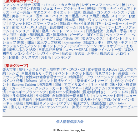
【楽天市場のサービス】
ファッション 総合
|
家電・パソコン・カメラ 総合
|
レディースファッション
|
靴
|
バッ
グ・小物・ブランド雑貨
|
ジュエリー・アクセサリー
|
腕時計
|
下着・ナイトウェア
|
キ
ッズ・ベビー用品・マタニティ
|
ダイエット・健康
|
医薬品・コンタクトレンズ・介護
用品
|
美容・コスメ・香水
|
車・バイク
|
カー用品・バイク用品
|
食品
|
スイーツ・お菓
子
|
水・ソフトドリンク
|
ビール・洋酒
|
日本酒・焼酎
|
ワイン
|
パソコン・PCパー
ツ
|
タブレットPC・スマートフォン
|
光回線・モバイル通信
|
TV・レコーダー・オーデ
ィオ
|
家電
|
CD・DVD
|
楽器・音楽機材
|
ゲーム
|
おもちゃ
|
ホビー
|
サービス・リフォ
ーム
|
インテリア・収納
|
寝具・ベッド・マットレス
|
日用品雑貨・文房具・手芸
|
キッ
チン用品・食器・調理器具
|
花・観葉植物
|
ガーデン・DIY・工具
|
ペットフード ・ ペ
ット用品
|
スポーツ・アウトドア
|
ゴルフ用品
|
本
（
楽天ブックス
） |
ポイント
|
ネット
ショップ 開業・開店
|
楽天ウェブ検索
|
R-magazine（雑誌コラボ）
|
贈り物・ギフト
|
フ
ァッション公式ブランド
|
ポイントアップ
|
ディズニーゾーン
|
サンリオゾーン
|
まち
楽
|
楽天ふるさと納税
|
日用品翌日配達
|
スーパーDEAL
|
開催中イベント一覧
|
福袋＆
初売り
|
バレンタイン
|
ホワイトデー
|
母の日
|
父の日
|
お中元
|
敬老の日
|
ハロウィ
ン
|
お歳暮
|
クリスマス
|
おせち
|
ランキング
【楽天グループ】
楽天市場
|
旅行・ホテル予約・航空券
|
本・DVD・CD
|
電子書籍 楽天Kobo
|
ゴルフ場予
約
|
レシピ
|
車検見積もり・予約
|
イベント・チケット販売
|
写真プリント
|
美容室・ヘ
アサロン予約
|
女性向け健康管理サービス
|
物流委託・アウトソーシング
|
楽天スーパー
ポイント特集
|
Rebates（ポイント提携サイト）
|
楽天ポイントカード
|
おでかけでポイ
ント
|
Rakuten Fashion
|
地方競馬
|
競輪
|
アフィリエイト
|
ネット証券（株・FX・投資信
託）
|
カードローン
|
クレジットカード
|
電子マネー
|
決済システム
|
スマホでカード決
済
|
エネルギープランニング
|
住宅ローン変動金利（固定特約付き）・フラット35
|
損害
保険・生命保険比較
|
生命保険
|
自動車保険一括見積もり
|
インターネット銀行
|
ニュー
ス・検索
|
仕事紹介
|
不動産情報
|
ブログ
|
ROOM
|
楽天モバイル
|
プロバイダ・インタ
ーネット接続
|
無料通話＆メッセージアプリ
|
電話アプリ
|
動画配信
|
占い
|
toto・
BIG
|
宝くじ（ナンバーズ4・ナンバーズ3）
|
楽天イーグルス
|
楽天グループ サービス一
覧
個人情報保護方針
© Rakuten Group, Inc.