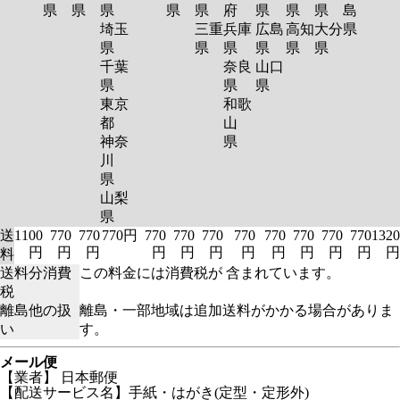
県
県
県
県
県
府
県
県
県
島
埼玉
三重
兵庫
広島
高知
大分
県
県
県
県
県
県
県
千葉
奈良
山口
県
県
県
東京
和歌
都
山
神奈
県
川
県
山梨
県
送
1100
770
770
770円
770
770
770
770
770
770
770
770
1320
円
円
円
円
円
円
円
円
円
円
円
円
料
送料分消費
この料金には消費税が 含まれています。
税
離島他の扱
離島・一部地域は追加送料がかかる場合がありま
い
す。
メール便
【業者】 日本郵便
【配送サービス名】手紙・はがき(定型・定形外)