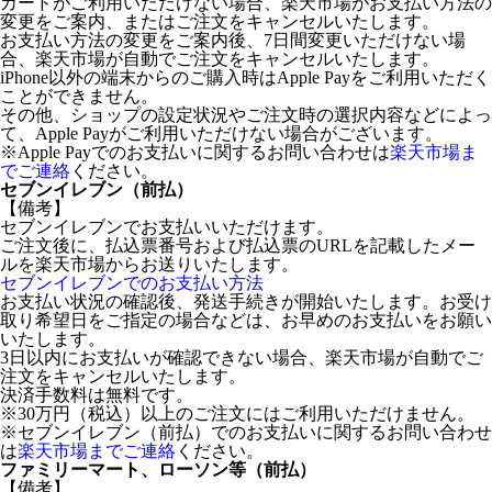
カードがご利用いただけない場合、楽天市場がお支払い方法の
変更をご案内、またはご注文をキャンセルいたします。
お支払い方法の変更をご案内後、7日間変更いただけない場
合、楽天市場が自動でご注文をキャンセルいたします。
iPhone以外の端末からのご購入時はApple Payをご利用いただく
ことができません。
その他、ショップの設定状況やご注文時の選択内容などによっ
て、Apple Payがご利用いただけない場合がございます。
※Apple Payでのお支払いに関するお問い合わせは
楽天市場ま
でご連絡
ください。
セブンイレブン（前払）
【備考】
セブンイレブンでお支払いいただけます。
ご注文後に、払込票番号および払込票のURLを記載したメー
ルを楽天市場からお送りいたします。
セブンイレブンでのお支払い方法
お支払い状況の確認後、発送手続きが開始いたします。お受け
取り希望日をご指定の場合などは、お早めのお支払いをお願い
いたします。
3日以内にお支払いが確認できない場合、楽天市場が自動でご
注文をキャンセルいたします。
決済手数料は無料です。
※30万円（税込）以上のご注文にはご利用いただけません。
※セブンイレブン（前払）でのお支払いに関するお問い合わせ
は
楽天市場までご連絡
ください。
ファミリーマート、ローソン等（前払）
【備考】