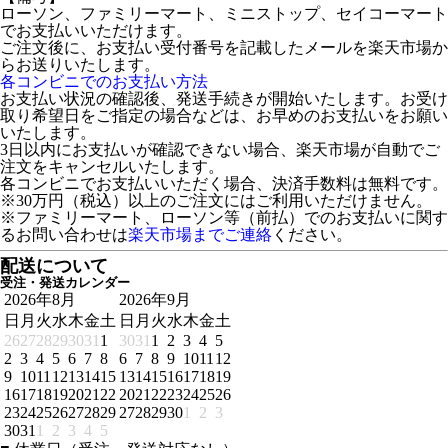
ローソン、ファミリーマート、ミニストップ、セイコーマート
でお支払いいただけます。
ご注文後に、お支払い受付番号を記載したメールを楽天市場か
らお送りいたします。
各コンビニでのお支払い方法
お支払い状況の確認後、発送手続きが開始いたします。お受け
取り希望日をご指定の場合などは、お早めのお支払いをお願い
いたします。
3日以内にお支払いが確認できない場合、楽天市場が自動でご
注文をキャンセルいたします。
各コンビニでお支払いいただく場合、決済手数料は無料です。
※30万円（税込）以上のご注文にはご利用いただけません。
※ファミリーマート、ローソン等（前払）でのお支払いに関す
るお問い合わせは
楽天市場までご連絡
ください。
配送について
受注・発送カレンダー
2026年8月
2026年9月
日
月
火
水
木
金
土
日
月
火
水
木
金
土
26
27
28
29
30
31
1
30
31
1
2
3
4
5
2
3
4
5
6
7
8
6
7
8
9
10
11
12
9
10
11
12
13
14
15
13
14
15
16
17
18
19
16
17
18
19
20
21
22
20
21
22
23
24
25
26
23
24
25
26
27
28
29
27
28
29
30
1
2
3
30
31
1
2
3
4
5