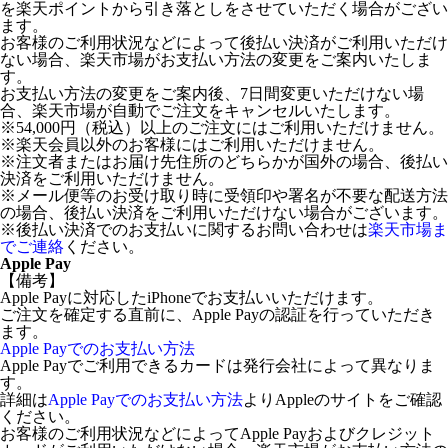
を楽天ポイントから引き落としをさせていただく場合がござい
ます。
お客様のご利用状況などによって後払い決済がご利用いただけ
ない場合、楽天市場がお支払い方法の変更をご案内いたしま
す。
お支払い方法の変更をご案内後、7日間変更いただけない場
合、楽天市場が自動でご注文をキャンセルいたします。
※54,000円（税込）以上のご注文にはご利用いただけません。
※楽天会員以外のお客様にはご利用いただけません。
※注文者またはお届け先住所のどちらかが国外の場合、後払い
決済をご利用いただけません。
※メール便等のお受け取り時に受領印や署名が不要な配送方法
の場合、後払い決済をご利用いただけない場合がございます。
※後払い決済でのお支払いに関するお問い合わせは
楽天市場ま
でご連絡
ください。
Apple Pay
【備考】
Apple Payに対応したiPhoneでお支払いいただけます。
ご注文を確定する直前に、Apple Payの認証を行っていただき
ます。
Apple Payでのお支払い方法
Apple Payでご利用できるカードは発行会社によって異なりま
す。
詳細は
Apple Payでのお支払い方法
よりAppleのサイトをご確認
ください。
お客様のご利用状況などによってApple Payおよびクレジット