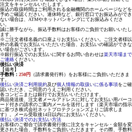
注文をキャンセルいたします。
振込の取扱時間はご利用される金融機関のホームページなどを
予めご確認ください。連休時など、銀行窓口でお振込みができ
ない場合は、ATMやネットバンキングにてお振込みくださ
い。
誠に勝手ながら、振込手数料はお客様のご負担でお願いいたし
ます。
※ご注文者様名義の口座よりお支払いください。ご注文者様以
外の名義でお支払いいただいた場合、お支払いの確認ができな
い場合がございます。
※銀行振込でのお支払いに関するお問い合わせは
楽天市場まで
ご連絡
ください。
後払い決済
【備考】
手数料：
250円
（請求書発行料）をお客様にご負担いただきま
す。
後払い決済ご利用規約
及び
個人情報の取扱いに係る事項
をご確
認いただき、ご同意のうえご利用ください。
各コンビニまたは銀行でお支払いいただけます。
商品発送後、注文者メールアドレスに対してお支払い用バーコ
ード付きの請求のご案内メールを送付します（楽天市場の指示
に基づき株式会社ネットプロテクションズよりご請求しま
す）。メール受取後14日以内にお支払いください。
後払い決済でのお支払い方法
お客様のご都合で請求書発行後に注文をキャンセル・金額を変
更された場合、手数料をご負担いただきます。その際、手数料