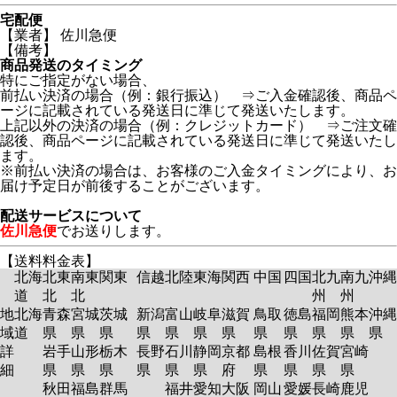
宅配便
【業者】 佐川急便
【備考】
商品発送のタイミング
特にご指定がない場合、
前払い決済の場合（例：銀行振込） ⇒ご入金確認後、商品ペ
ージに記載されている発送日に準じて発送いたします。
上記以外の決済の場合（例：クレジットカード） ⇒ご注文確
認後、商品ページに記載されている発送日に準じて発送いたし
ます。
※前払い決済の場合は、お客様のご入金タイミングにより、お
届け予定日が前後することがございます。
配送サービスについて
佐川急便
でお送りします。
【送料料金表】
北海
北東
南東
関東
信越
北陸
東海
関西
中国
四国
北九
南九
沖縄
道
北
北
州
州
地
北海
青森
宮城
茨城
新潟
富山
岐阜
滋賀
鳥取
徳島
福岡
熊本
沖縄
域
道
県
県
県
県
県
県
県
県
県
県
県
県
詳
岩手
山形
栃木
長野
石川
静岡
京都
島根
香川
佐賀
宮崎
細
県
県
県
県
県
県
府
県
県
県
県
秋田
福島
群馬
福井
愛知
大阪
岡山
愛媛
長崎
鹿児