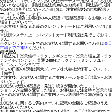
分割払い、リボルビング払い又はボーナス一括払いによるお支
払いとなる場合、割賦販売法第30条2の3第4項、同法施行規則
第54条1項各号に定められた事項は、注文確認後の自動配信メ
ールにより交付します。
※ご注文の際にお客様の本人確認（電話確認等）をお願いする
場合もございます。
※お客様と異なる名義のクレジットカードはご利用いただけま
せん。
※決済システム上、クレジットカード利用控は発行しておりま
せん。
※クレジットカードでのお支払いに関するお問い合わせは
楽天
市場までご連絡
ください。
銀行振込
【振込先】楽天銀行（ラクテンギンコウ）楽天市場支店（ラク
テンイチバシテン） 普通 2489417 ラクテン（ミンナノユカ
タ゛ンホ゛ウシヨツフ゜
※この口座の権利は楽天グループ株式会社が保有しています。
【備考】
ご注文後、お支払いに関するご案内メールを楽天市場からお送
りいたします。
お支払い状況の確認後、発送手続きが開始いたします。
ショップが金額を変更した場合、お客様のご注文時と楽天市場
からのお支払いに関するご案内メール送信時で金額が異なりま
す。
お支払いに関するご案内メールに記載の金額をご確認のうえ、
お支払いください。
3日以内にお支払いが確認できない場合、楽天市場が自動でご