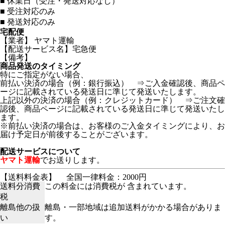
■
休業日（受注・発送対応なし）
■
受注対応のみ
■
発送対応のみ
宅配便
【業者】 ヤマト運輸
【配送サービス名】宅急便
【備考】
商品発送のタイミング
特にご指定がない場合、
前払い決済の場合（例：銀行振込） ⇒ご入金確認後、商品ペ
ージに記載されている発送日に準じて発送いたします。
上記以外の決済の場合（例：クレジットカード） ⇒ご注文確
認後、商品ページに記載されている発送日に準じて発送いたし
ます。
※前払い決済の場合は、お客様のご入金タイミングにより、お
届け予定日が前後することがございます。
配送サービスについて
ヤマト運輸
でお送りします。
【送料料金表】
全国一律料金：2000円
送料分消費
この料金には消費税が 含まれています。
税
離島他の扱
離島・一部地域は追加送料がかかる場合がありま
い
す。